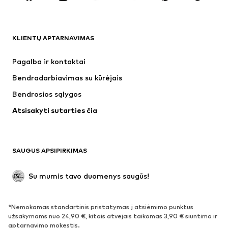
DRABUŽIAI
KLIENTŲ APTARNAVIMAS
Naujienos
Šiuo metu paklausu
Suknelės
Džinsai
Pagalba ir kontaktai
Marškinėliai ir palaidinės
Kelnės
Bendradarbiavimas su kūrėjais
Striukės
Megztiniai ir megzti drabužiai
Bendrosios sąlygos
Apatiniai
Palaidinės ir tunikos
Atsisakyti sutarties čia
Paltai
Sijonai
Maudymosi drabužiai
Džemperiai
Švarkai
Kombinezonai
SAUGUS APSIPIRKIMAS
Dideli dydžiai
Drabužiai nėščiosioms
Proginiai
Išskirtiniai
Su mumis tavo duomenys saugūs!
Antrinis panaudojimas
*Nemokamas standartinis pristatymas į atsiėmimo punktus
BATAI
užsakymams nuo 24,90 €, kitais atvejais taikomas 3,90 € siuntimo ir
aptarnavimo mokestis.