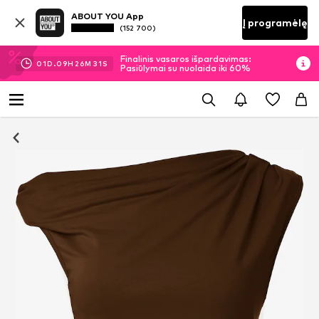
ABOUT YOU App
Į programėlę
(152 700)
Finalinis vasaros išpardavimas:
01
D.
09
H
26
M
31
S
Pasiūlymai su nuolaida iki 60%