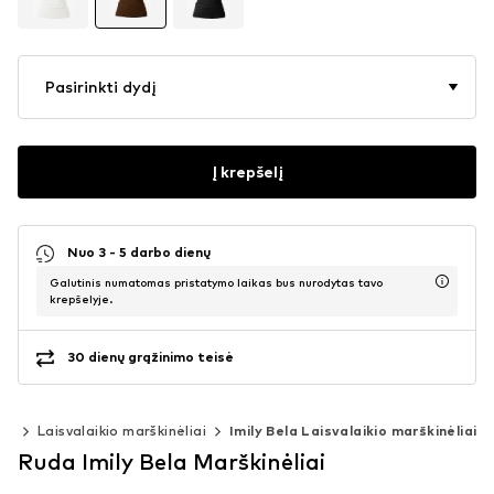
Pasirinkti dydį
Į krepšelį
Nuo 3 - 5 darbo dienų
Galutinis numatomas pristatymo laikas bus nurodytas tavo
krepšelyje.
30 dienų grąžinimo teisė
iai
Laisvalaikio marškinėliai
Imily Bela Laisvalaikio marškinėliai
Ruda Imily Bela Marškinėliai