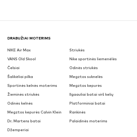
DRABUŽIAI MOTERIMS
NIKE Air Max
Striukės
VANS Old Skool
Nike sportinės liemenėlės
Čelsiai
Odinės striukės
Šalikėliai pilka
Megztos suknelės
Sportinės kelnės moterims
Megztos kepurės
Žieminės striukės
Ilgaauliai batai virš kelių
Odinės kelnės
Platforminiai batai
Megztos kepurės Calvin Klein
Rankinės
Dr. Martens batai
Palaidinės moterims
Džemperiai