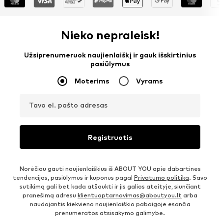
Nieko nepraleisk!
Užsiprenumeruok naujienlaiškį ir gauk išskirtinius
pasiūlymus
Moterims
Vyrams
Tavo el. pašto adresas
Registruotis
Norėčiau gauti naujienlaiškius iš ABOUT YOU apie dabartines
tendencijas, pasiūlymus ir kuponus pagal
Privatumo politika
. Savo
sutikimą gali bet kada atšaukti ir jis galios ateityje, siunčiant
pranešimą adresu
klientuaptarnavimas@aboutyou.lt
arba
naudojantis kiekvieno naujienlaiškio pabaigoje esančia
prenumeratos atsisakymo galimybe.