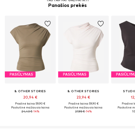
Panašios prekės
PASIŪLYMAS
PASIŪLYMAS
PASIŪLYM
& OTHER STORIES
& OTHER STORIES
STUDI
20,94 €
23,94 €
12
Pradinė kaina: 59,90 €
Pradinė kaina: 59,90 €
Pradinė k
Paskutinė mažiausia kaina:
Paskutinė mažiausia kaina:
Paskutinė m
24,43 €
-14%
27,93 €
-14%
10