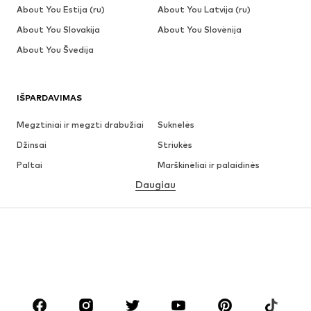
About You Estija (ru)
About You Latvija (ru)
About You Slovakija
About You Slovėnija
About You Švedija
IŠPARDAVIMAS
Megztiniai ir megzti drabužiai
Suknelės
Džinsai
Striukės
Paltai
Marškinėliai ir palaidinės
Daugiau
Kelnės
Apatiniai
Sijonai
Palaidinės ir tunikos
Džemperiai
Švarkai
Maudymosi drabužiai
Kombinezonai
Dideli dydžiai
Drabužiai nėščiosioms
Batai
Sportas
Aksesuarai
Premium