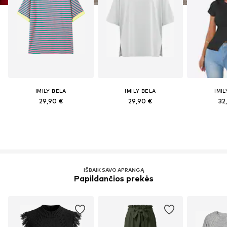
IMILY BELA
IMILY BELA
IMIL
29,90 €
29,90 €
32
IŠBAIK SAVO APRANGĄ
Papildančios prekės