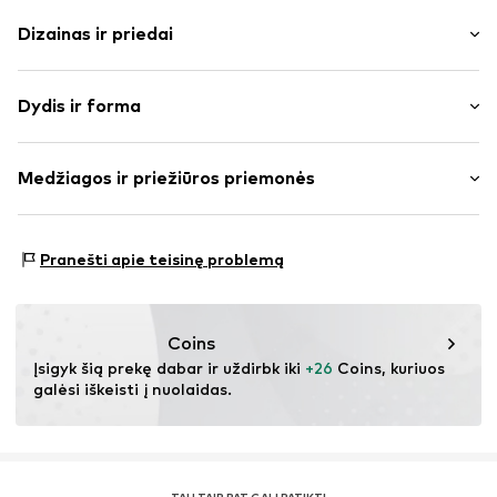
Dizainas ir priedai
Vienspalvis
Dydis ir forma
plonas trikotažas
Drapiruotas / rauktas
Rankovės ilgis: ketvirčio ilgio rankovės
Dygsniuotas apvadas / kraštas
Medžiagos ir priežiūros priemonės
Ilgis: Normalaus ilgio
Tiesus apvadas
Pritaikomumas: Siauras prigludimas
To paties tono atspalvių siūlės
Medžiaga: 61% Poliesteris – PES, 33% Viskozė, 6%
Lanksti tekstūra
Dydžių lentelė
Pranešti apie teisinę problemą
Elastanas
Prekės Nr.
IBE0598001000001
Coins
Įsigyk šią prekę dabar ir uždirbk iki 
+26
 Coins, kuriuos 
galėsi iškeisti į nuolaidas.
TAU TAIP PAT GALI PATIKTI