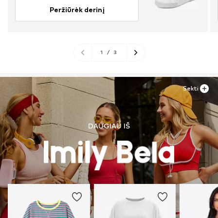
Peržiūrėk derinį
1
/
3
Sekti
DAUGIAU IŠ