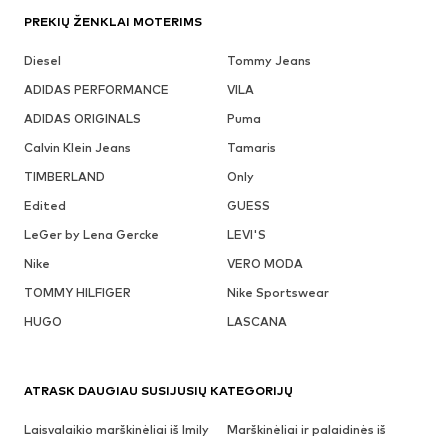
PREKIŲ ŽENKLAI MOTERIMS
Diesel
Tommy Jeans
ADIDAS PERFORMANCE
VILA
ADIDAS ORIGINALS
Puma
Calvin Klein Jeans
Tamaris
TIMBERLAND
Only
Edited
GUESS
LeGer by Lena Gercke
LEVI'S
Nike
VERO MODA
TOMMY HILFIGER
Nike Sportswear
HUGO
LASCANA
ATRASK DAUGIAU SUSIJUSIŲ KATEGORIJŲ
Laisvalaikio marškinėliai iš Imily
Marškinėliai ir palaidinės iš