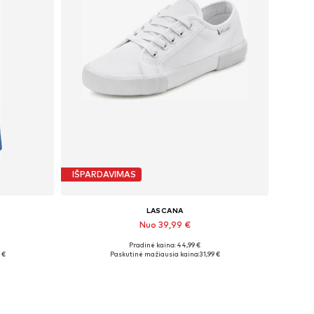
IŠPARDAVIMAS
LASCANA
Nuo 39,99 €
Pradinė kaina: 44,99 €
, 32-33
Galimi dydžiai: 35 Normalaus dyždio, 38 Normalaus dyždio, 43 Normalaus dyždio
 €
Paskutinė mažiausia kaina:
31,99 €
Į krepšelį