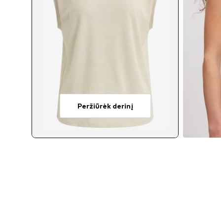
Peržiūrėk derinį