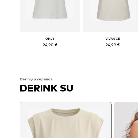
ONLY
VIVANCE
24,90 €
24,99 €
Galimi dydžiai: XS, S, M, L
Yra daugybė dydžių
Į krepšelį
Į krepšelį
Derinių įkvėpimas
DERINK SU