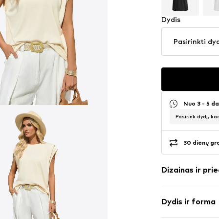
Dydis
Pasirinkti dy
Nuo 3 - 5 d
Pasirink dydį, ka
30 dienų gr
Dizainas ir prie
Vienspalvis
Dydis ir forma
plonas trikot
Apskrita kaklo