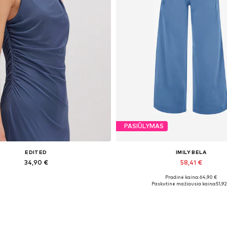
PASIŪLYMAS
EDITED
IMILY BELA
34,90 €
58,41 €
Pradinė kaina: 64,90 €
Galimi dydžiai: 1
Galimi dydžiai: 26-27, 27-28, 28-29
Paskutinė mažiausia kaina:
51,92
Į krepšelį
Į krepšelį