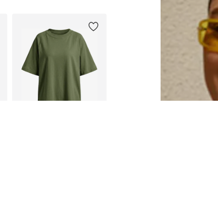
Galimi dydžiai: S, M, L, XL, XXL
Į krepšelį
IMILY BELA
32,90 €
Galimi dydžiai: S, M, L, XL, XXL
Į krepšelį