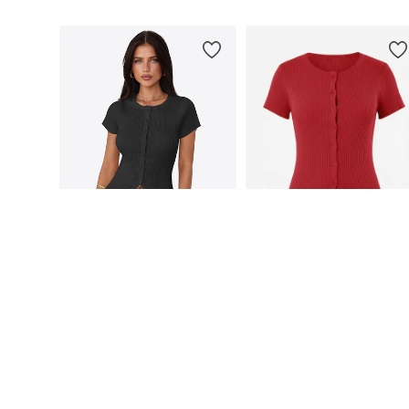
Galimi dydžiai: S, M, L, XL
Galimi dydžiai: S, M, L, XL, XXL
Į krepšelį
Į krepšelį
IMILY BELA
IMILY BELA
32,90 €
32,90 €
Galimi dydžiai: S, M, L, XL
Galimi dydžiai: S, M, L, XL
Į krepšelį
Į krepšelį