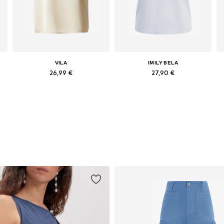
VILA
IMILY BELA
26,99 €
27,90 €
Galimi dydžiai: XS, S, M, L, XL, XXL
Galimi dydžiai: S, L, XL, XXL
Į krepšelį
Į krepšelį