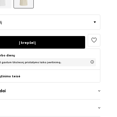
dį
Į krepšelį
arbo dienų
d gautum tikslesnį pristatymo laiko įvertinimą.
ąžinimo teisė
dai
ažas
 iškirptė