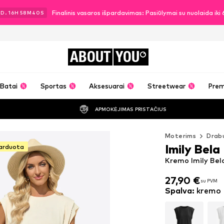
Finalinis vasaros išpardavimas: Pasiūlymai su nuolaida ik
3
D.
16
H
58
M
39
S
ABOUT
YOU
Batai
Sportas
Aksesuarai
Streetwear
Pre
APMOKĖJIMAS PRISTAČIUS
Moterims
Drabu
Imily Bela
parduota
Kremo Imily Bela
27,90 €
su PVM
27,90 €
su PVM
Spalva
:
kremo