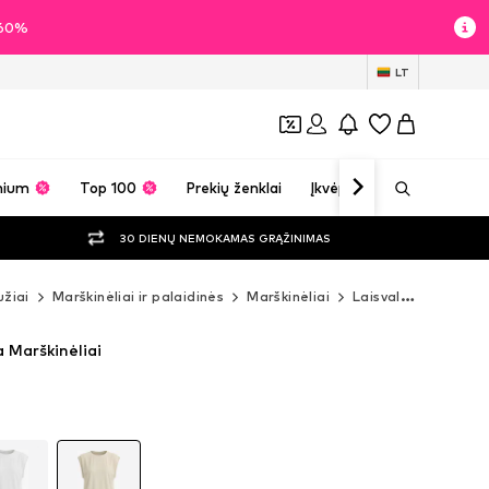
i 60%
LT
mium
Top 100
Prekių ženklai
Įkvėpimas
30 DIENŲ NEMOKAMAS GRĄŽINIMAS
žiai
Marškinėliai ir palaidinės
Marškinėliai
Laisvalaikio marškinėliai
 Marškinėliai