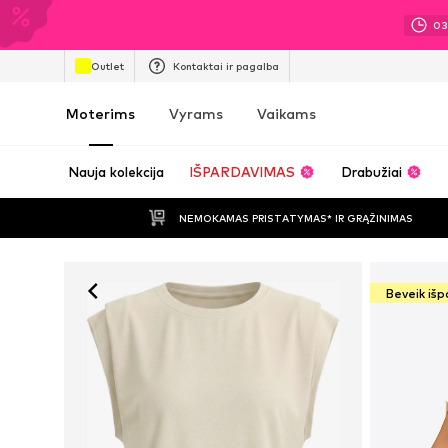
0
Outlet
Kontaktai ir pagalba
Moterims
Vyrams
Vaikams
Nauja kolekcija
IŠPARDAVIMAS
Drabužiai
NEMOKAMAS PRISTATYMAS* IR GRĄŽINIMAS
Beveik iš