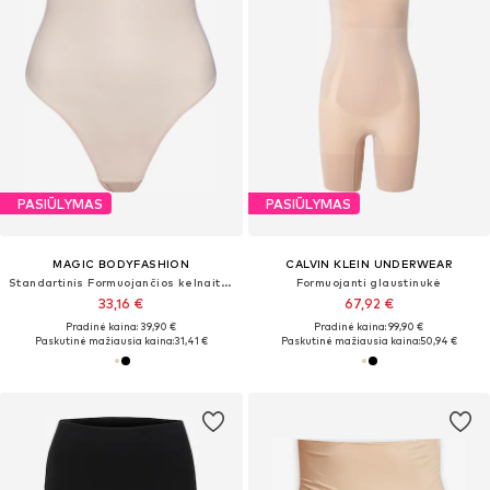
PASIŪLYMAS
PASIŪLYMAS
MAGIC BODYFASHION
CALVIN KLEIN UNDERWEAR
Standartinis Formuojančios kelnaitės
Formuojanti glaustinukė
33,16 €
67,92 €
Pradinė kaina: 39,90 €
Pradinė kaina: 99,90 €
Paskutinė mažiausia kaina:
31,41 €
Paskutinė mažiausia kaina:
50,94 €