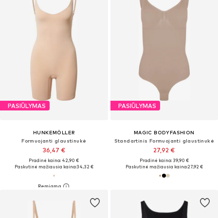
PASIŪLYMAS
PASIŪLYMAS
HUNKEMÖLLER
MAGIC BODYFASHION
Formuojanti glaustinukė
Standartinis Formuojanti glaustinukė
36,47 €
27,92 €
Pradinė kaina: 42,90 €
Pradinė kaina: 39,90 €
Paskutinė mažiausia kaina:
34,32 €
Paskutinė mažiausia kaina:
27,92 €