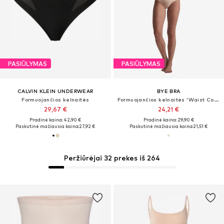
PASIŪLYMAS
PASIŪLYMAS
CALVIN KLEIN UNDERWEAR
BYE BRA
Formuojančios kelnaitės
Formuojančios kelnaitės 'Waist Control'
29,67 €
24,21 €
Pradinė kaina: 42,90 €
Pradinė kaina: 29,90 €
Paskutinė mažiausia kaina:
27,92 €
Paskutinė mažiausia kaina:
21,51 €
Peržiūrėjai 32 prekes iš 264