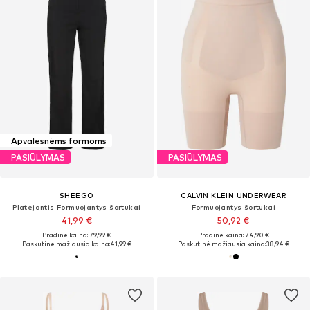
Apvalesnėms formoms
PASIŪLYMAS
PASIŪLYMAS
SHEEGO
CALVIN KLEIN UNDERWEAR
Platėjantis Formuojantys šortukai
Formuojantys šortukai
41,99 €
50,92 €
Pradinė kaina: 79,99 €
Pradinė kaina: 74,90 €
Paskutinė mažiausia kaina:
41,99 €
Paskutinė mažiausia kaina:
38,94 €