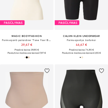
PASIŪLYMAS
PASIŪLYMAS
MAGIC BODYFASHION
CALVIN KLEIN UNDERWEAR
Formuojanti palaidinė 'Tone Your Body'
Formuojantys šortukai
29,67 €
46,67 €
Pradinė kaina: 39,90 €
Pradinė kaina: 74,90 €
Paskutinė mažiausia kaina:
27,97 €
Paskutinė mažiausia kaina:
43,92 €