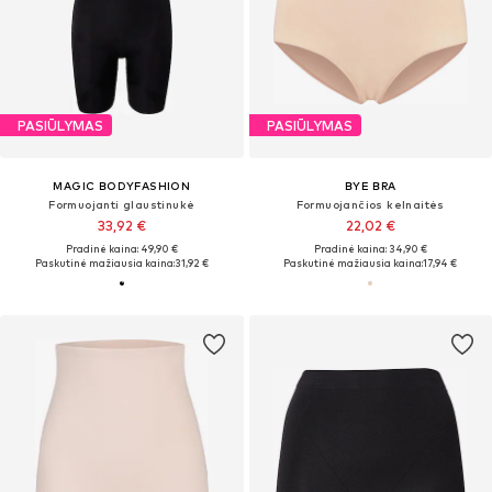
PASIŪLYMAS
PASIŪLYMAS
MAGIC BODYFASHION
BYE BRA
Formuojanti glaustinukė
Formuojančios kelnaitės
33,92 €
22,02 €
Pradinė kaina: 49,90 €
Pradinė kaina: 34,90 €
Paskutinė mažiausia kaina:
31,92 €
Paskutinė mažiausia kaina:
17,94 €