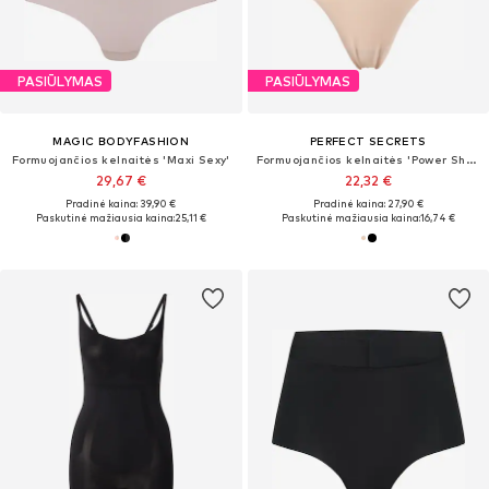
PASIŪLYMAS
PASIŪLYMAS
MAGIC BODYFASHION
PERFECT SECRETS
Formuojančios kelnaitės 'Maxi Sexy'
Formuojančios kelnaitės 'Power Shaper'
29,67 €
22,32 €
Pradinė kaina: 39,90 €
Pradinė kaina: 27,90 €
Paskutinė mažiausia kaina:
25,11 €
Paskutinė mažiausia kaina:
16,74 €