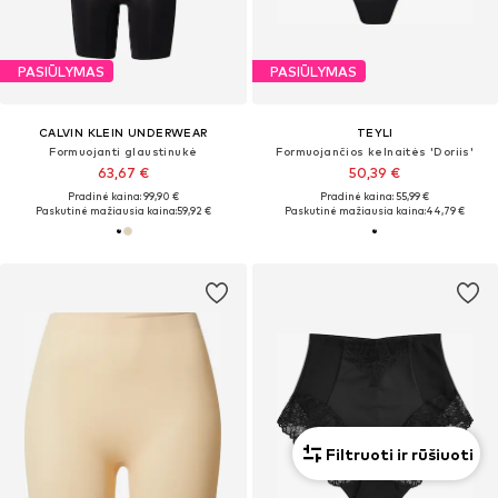
PASIŪLYMAS
PASIŪLYMAS
CALVIN KLEIN UNDERWEAR
TEYLI
Formuojanti glaustinukė
Formuojančios kelnaitės 'Doriis'
63,67 €
50,39 €
Pradinė kaina: 99,90 €
Pradinė kaina: 55,99 €
Paskutinė mažiausia kaina:
59,92 €
Paskutinė mažiausia kaina:
44,79 €
Filtruoti ir rūšiuoti