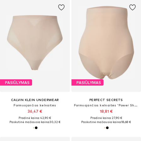
PASIŪLYMAS
PASIŪLYMAS
CALVIN KLEIN UNDERWEAR
PERFECT SECRETS
Formuojančios kelnaitės
Formuojančios kelnaitės 'Power Shaper'
36,47 €
18,81 €
Pradinė kaina: 42,90 €
Pradinė kaina: 27,90 €
Paskutinė mažiausia kaina:
30,32 €
Paskutinė mažiausia kaina:
18,68 €