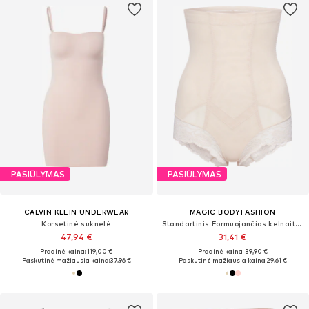
PASIŪLYMAS
PASIŪLYMAS
CALVIN KLEIN UNDERWEAR
MAGIC BODYFASHION
Korsetinė suknelė
Standartinis Formuojančios kelnaitės 'Super Control Brief'
47,94 €
31,41 €
Pradinė kaina: 119,00 €
Pradinė kaina: 39,90 €
Paskutinė mažiausia kaina:
37,96 €
Paskutinė mažiausia kaina:
29,61 €