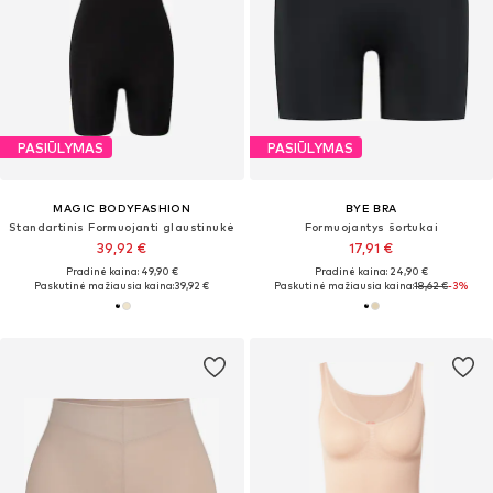
PASIŪLYMAS
PASIŪLYMAS
MAGIC BODYFASHION
BYE BRA
Standartinis Formuojanti glaustinukė
Formuojantys šortukai
39,92 €
17,91 €
Pradinė kaina: 49,90 €
Pradinė kaina: 24,90 €
Paskutinė mažiausia kaina:
39,92 €
Paskutinė mažiausia kaina:
18,62 €
-3%