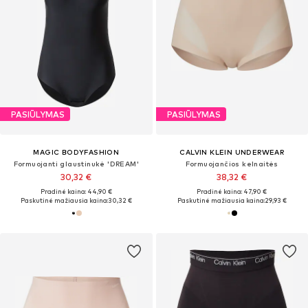
PASIŪLYMAS
PASIŪLYMAS
MAGIC BODYFASHION
CALVIN KLEIN UNDERWEAR
Formuojanti glaustinukė 'DREAM'
Formuojančios kelnaitės
30,32 €
38,32 €
Pradinė kaina: 44,90 €
Pradinė kaina: 47,90 €
Paskutinė mažiausia kaina:
30,32 €
Paskutinė mažiausia kaina:
29,93 €