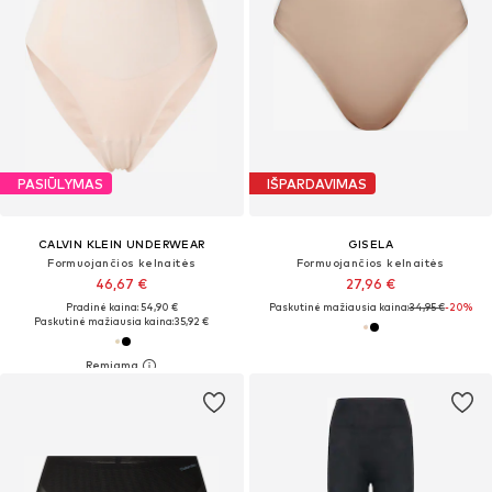
PASIŪLYMAS
IŠPARDAVIMAS
CALVIN KLEIN UNDERWEAR
GISELA
Formuojančios kelnaitės
Formuojančios kelnaitės
46,67 €
27,96 €
Pradinė kaina: 54,90 €
Paskutinė mažiausia kaina:
34,95 €
-20%
Paskutinė mažiausia kaina:
35,92 €