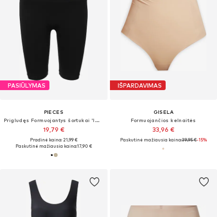
PASIŪLYMAS
IŠPARDAVIMAS
PIECES
GISELA
Prigludęs Formuojantys šortukai 'Imagine'
Formuojančios kelnaitės
19,79 €
33,96 €
Pradinė kaina: 21,99 €
Paskutinė mažiausia kaina:
39,95 €
-15%
Paskutinė mažiausia kaina:
17,90 €