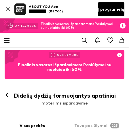
ABOUT YOU App
Į programėlę
(152 700)
Finalinis vasaros išpardavimas: Pasiūlymai
07
H
54
M
36
S
su nuolaida iki 60%
07
H
54
M
36
S
Finalinis vasaros išpardavimas: Pasiūlymai su
nuolaida iki 60%
Didelių dydžių formuojantys apatiniai
moterims išpardavime
Visos prekės
Tavo pasiūlymai
225