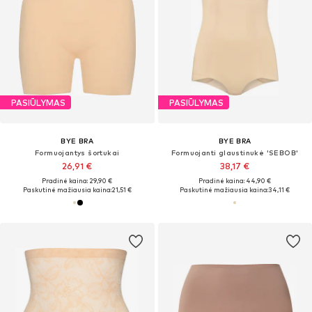
PASIŪLYMAS
PASIŪLYMAS
BYE BRA
BYE BRA
Formuojantys šortukai
Formuojanti glaustinukė 'SEBOB'
26,91 €
38,17 €
Pradinė kaina: 29,90 €
Pradinė kaina: 44,90 €
Paskutinė mažiausia kaina:
21,51 €
Paskutinė mažiausia kaina:
34,11 €