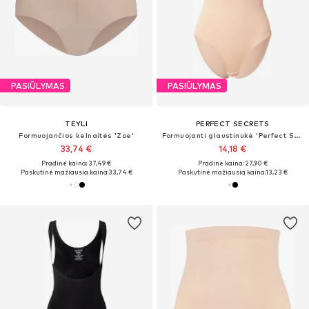
PASIŪLYMAS
PASIŪLYMAS
TEYLI
PERFECT SECRETS
Formuojančios kelnaitės 'Zoe'
Formuojanti glaustinukė 'Perfect Shaper'
33,74 €
14,18 €
Pradinė kaina: 37,49 €
Pradinė kaina: 27,90 €
Paskutinė mažiausia kaina:
33,74 €
Paskutinė mažiausia kaina:
13,23 €