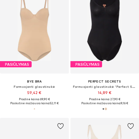
PASIŪLYMAS
PASIŪLYMAS
BYE BRA
PERFECT SECRETS
Formuojanti glaustinukė
Formuojanti glaustinukė 'Perfect Shaper'
59,42 €
14,89 €
Pradinė kaina: 69,90 €
Pradinė kaina: 27,90 €
Paskutinė mažiausia kaina:
52,11 €
Paskutinė mažiausia kaina:
9,16 €