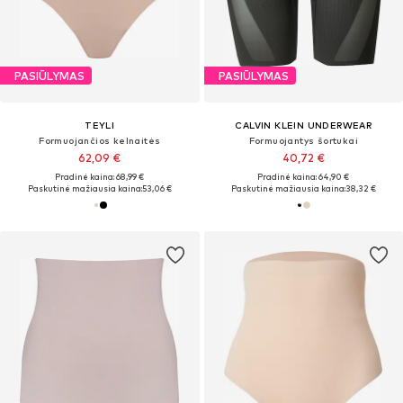
PASIŪLYMAS
PASIŪLYMAS
TEYLI
CALVIN KLEIN UNDERWEAR
Formuojančios kelnaitės
Formuojantys šortukai
62,09 €
40,72 €
Pradinė kaina: 68,99 €
Pradinė kaina: 64,90 €
Paskutinė mažiausia kaina:
53,06 €
Paskutinė mažiausia kaina:
38,32 €