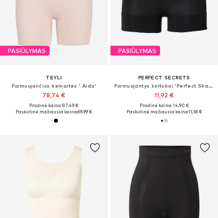
PASIŪLYMAS
PASIŪLYMAS
TEYLI
PERFECT SECRETS
Formuojančios kelnaitės ' Aida'
Formuojantys šortukai 'Perfect Shaper'
78,74 €
11,92 €
Pradinė kaina: 87,49 €
Pradinė kaina: 14,90 €
Paskutinė mažiausia kaina:
69,99 €
Paskutinė mažiausia kaina:
11,18 €