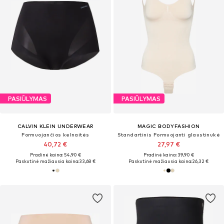
PASIŪLYMAS
PASIŪLYMAS
CALVIN KLEIN UNDERWEAR
MAGIC BODYFASHION
Formuojančios kelnaitės
Standartinis Formuojanti glaustinukė
40,72 €
27,97 €
Pradinė kaina: 54,90 €
Pradinė kaina: 39,90 €
Paskutinė mažiausia kaina:
33,68 €
Paskutinė mažiausia kaina:
26,32 €