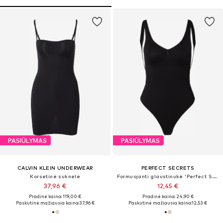
PASIŪLYMAS
PASIŪLYMAS
CALVIN KLEIN UNDERWEAR
PERFECT SECRETS
Korsetinė suknelė
Formuojanti glaustinukė 'Perfect Shaper'
37,96 €
12,45 €
Pradinė kaina: 119,00 €
Pradinė kaina: 24,90 €
Paskutinė mažiausia kaina:
37,96 €
Paskutinė mažiausia kaina:
12,53 €