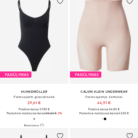
PASIŪLYMAS
PASIŪLYMAS
HUNKEMÖLLER
CALVIN KLEIN UNDERWEAR
Formuojanti glaustinukė
Formuojantys šortukai
29,61 €
44,91 €
Pradinė kaina: 37,90 €
Pradinė kaina: 64,90 €
Paskutinė mažiausia kaina:
30,32 €
-2%
Paskutinė mažiausia kaina:
43,92 €