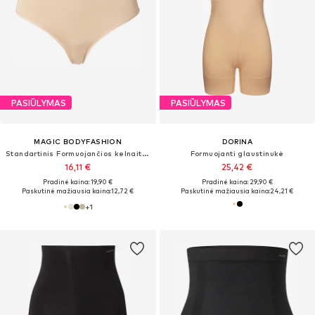
PASIŪLYMAS
PASIŪLYMAS
MAGIC BODYFASHION
DORINA
Standartinis Formuojančios kelnaitės
Formuojanti glaustinukė
16,11 €
25,42 €
Pradinė kaina: 19,90 €
Pradinė kaina: 29,90 €
Paskutinė mažiausia kaina:
12,72 €
Paskutinė mažiausia kaina:
24,21 €
+
1