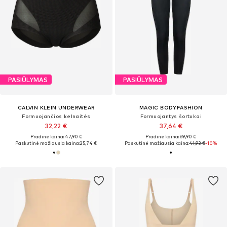
PASIŪLYMAS
PASIŪLYMAS
CALVIN KLEIN UNDERWEAR
MAGIC BODYFASHION
Formuojančios kelnaitės
Formuojantys šortukai
32,22 €
37,64 €
Pradinė kaina: 47,90 €
Pradinė kaina: 69,90 €
Paskutinė mažiausia kaina:
25,74 €
Paskutinė mažiausia kaina:
41,93 €
-10%