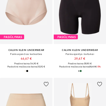
PASIŪLYMAS
PASIŪLYMAS
CALVIN KLEIN UNDERWEAR
CALVIN KLEIN UNDERWEAR
Formuojančios kelnaitės
Formuojantys šortukai
46,67 €
29,67 €
Pradinė kaina: 54,90 €
Pradinė kaina: 59,90 €
Paskutinė mažiausia kaina:
35,92 €
Paskutinė mažiausia kaina:
31,41 €
-5%