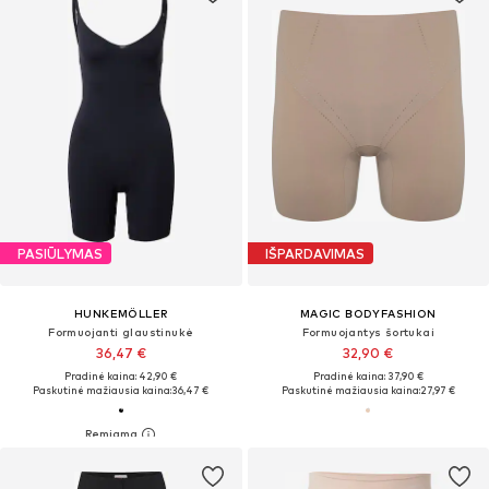
PASIŪLYMAS
IŠPARDAVIMAS
HUNKEMÖLLER
MAGIC BODYFASHION
Formuojanti glaustinukė
Formuojantys šortukai
36,47 €
32,90 €
Pradinė kaina: 42,90 €
Pradinė kaina: 37,90 €
Paskutinė mažiausia kaina:
36,47 €
Paskutinė mažiausia kaina:
27,97 €