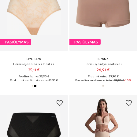
PASIŪLYMAS
PASIŪLYMAS
BYE BRA
SPANX
Formuojančios kelnaitės
Formuojantys šortukai
25,11 €
26,91 €
Pradinė kaina: 39,90 €
Pradinė kaina: 39,90 €
Paskutinė mažiausia kaina:
13,96 €
Paskutinė mažiausia kaina:
29,90 €
-10%