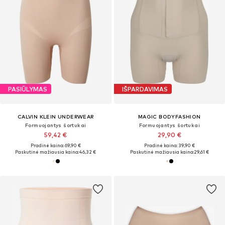
PASIŪLYMAS
IŠPARDAVIMAS
CALVIN KLEIN UNDERWEAR
MAGIC BODYFASHION
Formuojantys šortukai
Formuojantys šortukai
59,42 €
29,90 €
Pradinė kaina: 69,90 €
Pradinė kaina: 39,90 €
Paskutinė mažiausia kaina:
46,32 €
Paskutinė mažiausia kaina:
29,61 €