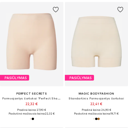
PASIŪLYMAS
PASIŪLYMAS
PERFECT SECRETS
MAGIC BODYFASHION
Formuojantys šortukai 'Perfect Shaper'
Standartinis Formuojantys šortukai
22,32 €
22,41 €
Pradinė kaina: 27,90 €
Pradinė kaina: 24,90 €
Paskutinė mažiausia kaina:
22,32 €
Paskutinė mažiausia kaina:
19,71 €