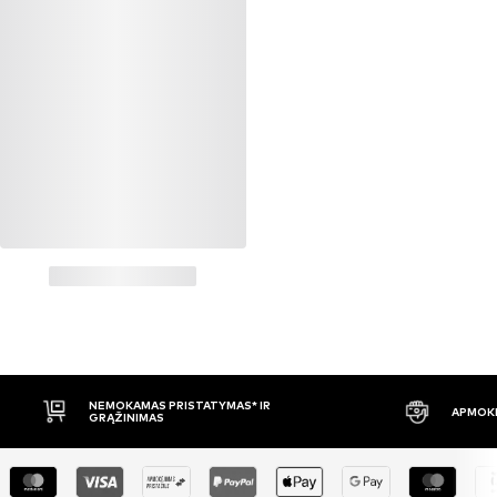
NEMOKAMAS PRISTATYMAS* IR
APMOKĖ
GRĄŽINIMAS