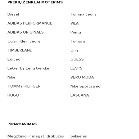
PREKIŲ ŽENKLAI MOTERIMS
Diesel
Tommy Jeans
ADIDAS PERFORMANCE
VILA
ADIDAS ORIGINALS
Puma
Calvin Klein Jeans
Tamaris
TIMBERLAND
Only
Edited
GUESS
LeGer by Lena Gercke
LEVI'S
Nike
VERO MODA
TOMMY HILFIGER
Nike Sportswear
HUGO
LASCANA
IŠPARDAVIMAS
Megztiniai ir megzti drabužiai
Suknelės