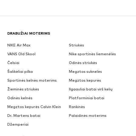
DRABUŽIAI MOTERIMS
NIKE Air Max
Striukės
VANS Old Skool
Nike sportinės liemenėlės
Čelsiai
Odinės striukės
Šalikėliai pilka
Megztos suknelės
Sportinės kelnės moterims
Megztos kepurės
Žieminės striukės
Ilgaauliai batai virš kelių
Odinės kelnės
Platforminiai batai
Megztos kepurės Calvin Klein
Rankinės
Dr. Martens batai
Palaidinės moterims
Džemperiai