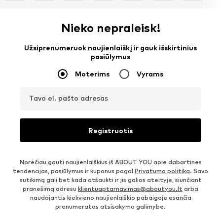
Nieko nepraleisk!
Užsiprenumeruok naujienlaiškį ir gauk išskirtinius
pasiūlymus
Moterims
Vyrams
Tavo el. pašto adresas
Registruotis
Norėčiau gauti naujienlaiškius iš ABOUT YOU apie dabartines
tendencijas, pasiūlymus ir kuponus pagal
Privatumo politika
. Savo
sutikimą gali bet kada atšaukti ir jis galios ateityje, siunčiant
pranešimą adresu
klientuaptarnavimas@aboutyou.lt
arba
naudojantis kiekvieno naujienlaiškio pabaigoje esančia
prenumeratos atsisakymo galimybe.