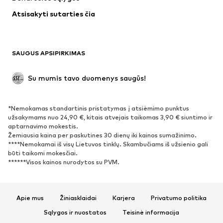
Apatiniai
Palaidinės ir tunikos
Atsisakyti sutarties čia
Paltai
Sijonai
Maudymosi drabužiai
Džemperiai
Švarkai
Kombinezonai
SAUGUS APSIPIRKIMAS
Dideli dydžiai
Drabužiai nėščiosioms
Proginiai
Išskirtiniai
Su mumis tavo duomenys saugūs!
Antrinis panaudojimas
*Nemokamas standartinis pristatymas į atsiėmimo punktus
BATAI
užsakymams nuo 24,90 €, kitais atvejais taikomas 3,90 € siuntimo ir
aptarnavimo mokestis.
Naujienos
Šiuo metu paklausu
Žemiausia kaina per paskutines 30 dienų iki kainos sumažinimo.
****Nemokamai iš visų Lietuvos tinklų. Skambučiams iš užsienio gali
Sportbačiai
Aulinukai
būti taikomi mokesčiai.
Batai su kulniukais
Auliniai batai
******Visos kainos nurodytos su PVM.
Basutės ir šlepetės
Bateliai
Sportiniai batai
Balerinos
Apie mus
Žiniasklaidai
Karjera
Privatumo politika
Įsispiriami bateliai
Šlepetės
Sąlygos ir nuostatos
Teisinė informacija
Išskirtiniai