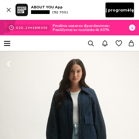
ABOUT YOU App
Į programėlę
(152 700)
Finalinis vasaros išpardavimas:
02
D.
21
H
38
M
05
S
Pasiūlymai su nuolaida iki 60%