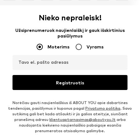
Nieko nepraleisk!
Užsiprenumeruok naujienlaiškį ir gauk išskirtinius
pasiūlymus
Moterims
Vyrams
Tavo el. pašto adresas
Registruotis
Norėčiau gauti naujienlaiškius iš ABOUT YOU apie dabartines
tendencijas, pasiūlymus ir kuponus pagal
Privatumo politika
. Savo
sutikimą gali bet kada atšaukti ir jis galios ateityje, siunčiant
pranešimą adresu
klientuaptarnavimas@aboutyou.lt
arba
naudojantis kiekvieno naujienlaiškio pabaigoje esančia
prenumeratos atsisakymo galimybe.