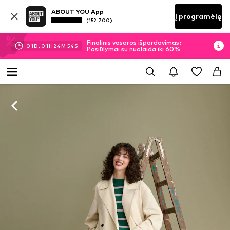
ABOUT YOU App
Į programėlę
(152 700)
Finalinis vasaros išpardavimas:
01
D.
01
H
24
M
53
S
Pasiūlymai su nuolaida iki 60%