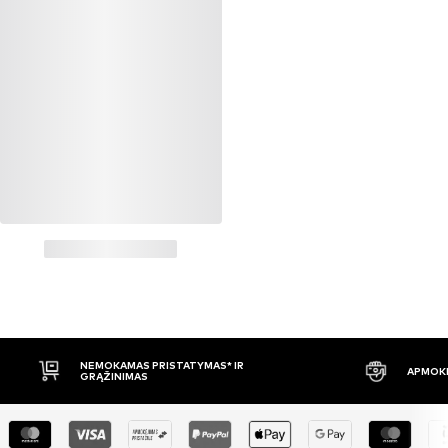
NEMOKAMAS PRISTATYMAS* IR
APMOKĖ
GRĄŽINIMAS