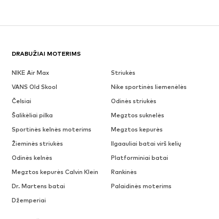
DRABUŽIAI MOTERIMS
NIKE Air Max
Striukės
VANS Old Skool
Nike sportinės liemenėlės
Čelsiai
Odinės striukės
Šalikėliai pilka
Megztos suknelės
Sportinės kelnės moterims
Megztos kepurės
Žieminės striukės
Ilgaauliai batai virš kelių
Odinės kelnės
Platforminiai batai
Megztos kepurės Calvin Klein
Rankinės
Dr. Martens batai
Palaidinės moterims
Džemperiai