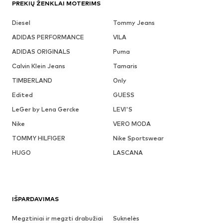
PREKIŲ ŽENKLAI MOTERIMS
Diesel
Tommy Jeans
ADIDAS PERFORMANCE
VILA
ADIDAS ORIGINALS
Puma
Calvin Klein Jeans
Tamaris
TIMBERLAND
Only
Edited
GUESS
LeGer by Lena Gercke
LEVI'S
Nike
VERO MODA
TOMMY HILFIGER
Nike Sportswear
HUGO
LASCANA
IŠPARDAVIMAS
Megztiniai ir megzti drabužiai
Suknelės