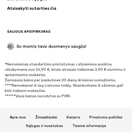
Apatiniai
Palaidinės ir tunikos
Atsisakyti sutarties čia
Paltai
Sijonai
Maudymosi drabužiai
Džemperiai
Švarkai
Kombinezonai
SAUGUS APSIPIRKIMAS
Dideli dydžiai
Drabužiai nėščiosioms
Proginiai
Išskirtiniai
Su mumis tavo duomenys saugūs!
Antrinis panaudojimas
*Nemokamas standartinis pristatymas į atsiėmimo punktus
BATAI
užsakymams nuo 24,90 €, kitais atvejais taikomas 3,90 € siuntimo ir
aptarnavimo mokestis.
Naujienos
Šiuo metu paklausu
Žemiausia kaina per paskutines 30 dienų iki kainos sumažinimo.
****Nemokamai iš visų Lietuvos tinklų. Skambučiams iš užsienio gali
Sportbačiai
Aulinukai
būti taikomi mokesčiai.
Batai su kulniukais
Auliniai batai
******Visos kainos nurodytos su PVM.
Basutės ir šlepetės
Bateliai
Sportiniai batai
Balerinos
Apie mus
Žiniasklaidai
Karjera
Privatumo politika
Įsispiriami bateliai
Šlepetės
Sąlygos ir nuostatos
Teisinė informacija
Išskirtiniai