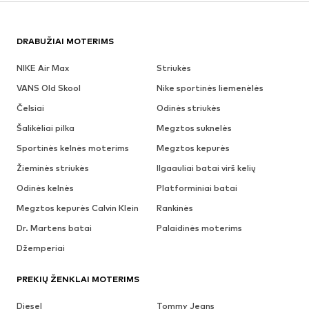
DRABUŽIAI MOTERIMS
NIKE Air Max
Striukės
VANS Old Skool
Nike sportinės liemenėlės
Čelsiai
Odinės striukės
Šalikėliai pilka
Megztos suknelės
Sportinės kelnės moterims
Megztos kepurės
Žieminės striukės
Ilgaauliai batai virš kelių
Odinės kelnės
Platforminiai batai
Megztos kepurės Calvin Klein
Rankinės
Dr. Martens batai
Palaidinės moterims
Džemperiai
PREKIŲ ŽENKLAI MOTERIMS
Diesel
Tommy Jeans