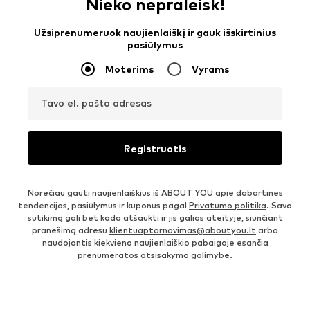
Nieko nepraleisk!
Užsiprenumeruok naujienlaiškį ir gauk išskirtinius
pasiūlymus
Moterims
Vyrams
Tavo el. pašto adresas
Registruotis
Norėčiau gauti naujienlaiškius iš ABOUT YOU apie dabartines
tendencijas, pasiūlymus ir kuponus pagal
Privatumo politika
. Savo
sutikimą gali bet kada atšaukti ir jis galios ateityje, siunčiant
pranešimą adresu
klientuaptarnavimas@aboutyou.lt
arba
naudojantis kiekvieno naujienlaiškio pabaigoje esančia
prenumeratos atsisakymo galimybe.