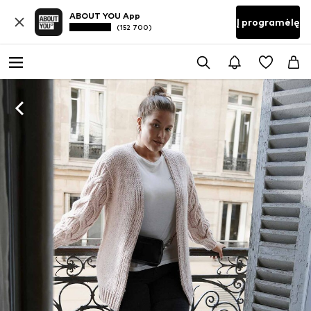
ABOUT YOU App
Į programėlę
(152 700)