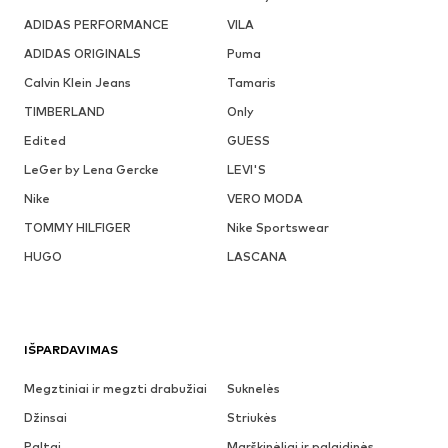
ADIDAS PERFORMANCE
VILA
ADIDAS ORIGINALS
Puma
Calvin Klein Jeans
Tamaris
TIMBERLAND
Only
Edited
GUESS
LeGer by Lena Gercke
LEVI'S
Nike
VERO MODA
TOMMY HILFIGER
Nike Sportswear
HUGO
LASCANA
IŠPARDAVIMAS
Megztiniai ir megzti drabužiai
Suknelės
Džinsai
Striukės
Paltai
Marškinėliai ir palaidinės