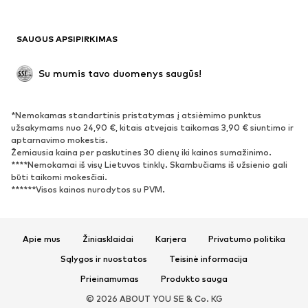
Maudymosi drabužiai
Džemperiai
Švarkai
Kombinezonai
SAUGUS APSIPIRKIMAS
Dideli dydžiai
Drabužiai nėščiosioms
Proginiai
Išskirtiniai
Su mumis tavo duomenys saugūs!
Antrinis panaudojimas
*Nemokamas standartinis pristatymas į atsiėmimo punktus
BATAI
užsakymams nuo 24,90 €, kitais atvejais taikomas 3,90 € siuntimo ir
aptarnavimo mokestis.
Naujienos
Šiuo metu paklausu
Žemiausia kaina per paskutines 30 dienų iki kainos sumažinimo.
****Nemokamai iš visų Lietuvos tinklų. Skambučiams iš užsienio gali
Sportbačiai
Aulinukai
būti taikomi mokesčiai.
Batai su kulniukais
Auliniai batai
******Visos kainos nurodytos su PVM.
Basutės ir šlepetės
Bateliai
Sportiniai batai
Balerinos
Apie mus
Žiniasklaidai
Karjera
Privatumo politika
Įsispiriami bateliai
Šlepetės
Sąlygos ir nuostatos
Teisinė informacija
Išskirtiniai
Prieinamumas
Produkto sauga
SPORTAS
© 2026 ABOUT YOU SE & Co. KG