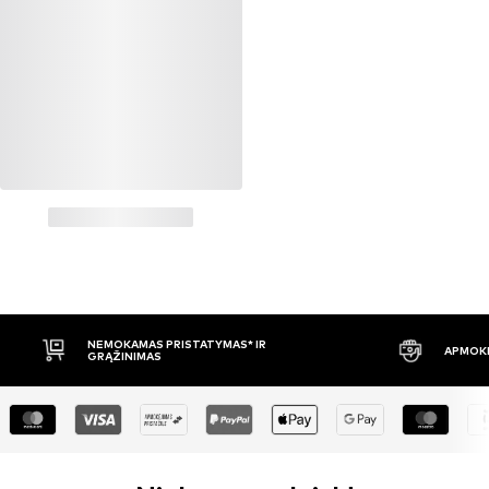
NEMOKAMAS PRISTATYMAS* IR
APMOKĖ
GRĄŽINIMAS