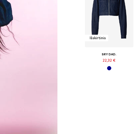
Išskirtinis
SRY DAD.
22,32 €