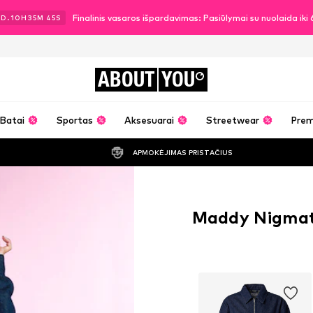
Finalinis vasaros išpardavimas: Pasiūlymai su nuolaida ik
2
D.
10
H
35
M
45
S
ABOUT
YOU
Batai
Sportas
Aksesuarai
Streetwear
Pre
APMOKĖJIMAS PRISTAČIUS
Maddy Nigmatu