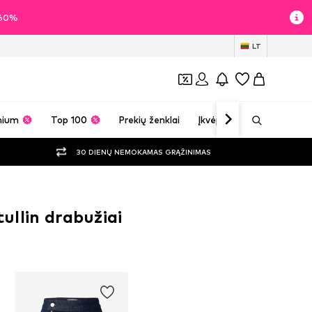
i 60%
LT
mium
Top 100
Prekių ženklai
Įkvėpimas
30 DIENŲ NEMOKAMAS GRĄŽINIMAS
llin drabužiai