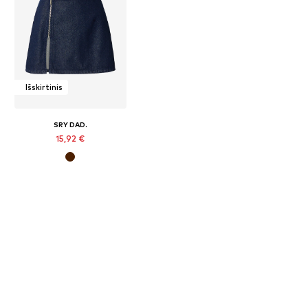
Išskirtinis
SRY DAD.
15,92 €