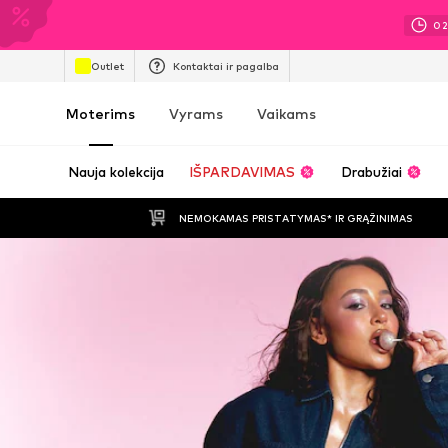
0
Outlet
Kontaktai ir pagalba
Moterims
Vyrams
Vaikams
Nauja kolekcija
IŠPARDAVIMAS
Drabužiai
NEMOKAMAS PRISTATYMAS* IR GRĄŽINIMAS