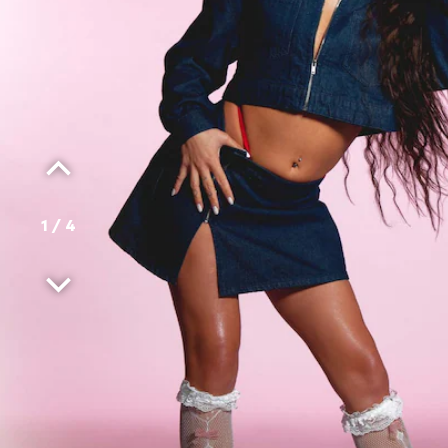
1
/
4