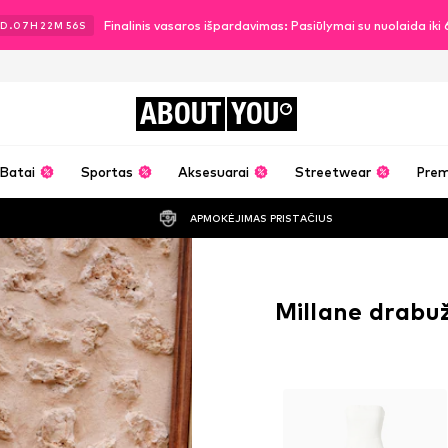
Finalinis vasaros išpardavimas: Pasiūlymai su nuolaida ik
D.
07
H
22
M
55
S
ABOUT
YOU
Batai
Sportas
Aksesuarai
Streetwear
Pre
APMOKĖJIMAS PRISTAČIUS
Millane drabuž