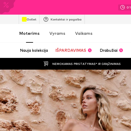
01
Outlet
Kontaktai ir pagalba
Moterims
Vyrams
Vaikams
Nauja kolekcija
IŠPARDAVIMAS
Drabužiai
NEMOKAMAS PRISTATYMAS* IR GRĄŽINIMAS