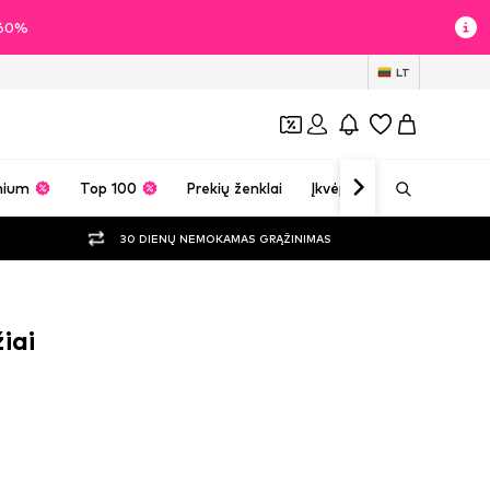
i 60%
LT
mium
Top 100
Prekių ženklai
Įkvėpimas
30 DIENŲ NEMOKAMAS GRĄŽINIMAS
iai