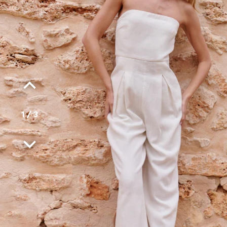
1
/
3