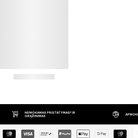
NEMOKAMAS PRISTATYMAS* IR
APMOKĖ
GRĄŽINIMAS