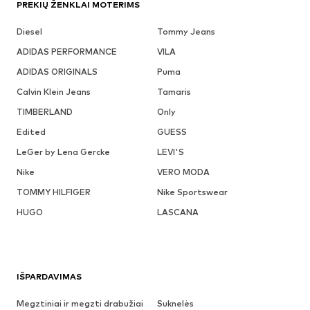
PREKIŲ ŽENKLAI MOTERIMS
Diesel
Tommy Jeans
ADIDAS PERFORMANCE
VILA
ADIDAS ORIGINALS
Puma
Calvin Klein Jeans
Tamaris
TIMBERLAND
Only
Edited
GUESS
LeGer by Lena Gercke
LEVI'S
Nike
VERO MODA
TOMMY HILFIGER
Nike Sportswear
HUGO
LASCANA
IŠPARDAVIMAS
Megztiniai ir megzti drabužiai
Suknelės