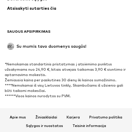
Apatiniai
Palaidinės ir tunikos
Atsisakyti sutarties čia
Paltai
Sijonai
Maudymosi drabužiai
Džemperiai
Švarkai
Kombinezonai
SAUGUS APSIPIRKIMAS
Dideli dydžiai
Drabužiai nėščiosioms
Proginiai
Išskirtiniai
Su mumis tavo duomenys saugūs!
Antrinis panaudojimas
*Nemokamas standartinis pristatymas į atsiėmimo punktus
BATAI
užsakymams nuo 24,90 €, kitais atvejais taikomas 3,90 € siuntimo ir
aptarnavimo mokestis.
Naujienos
Šiuo metu paklausu
Žemiausia kaina per paskutines 30 dienų iki kainos sumažinimo.
****Nemokamai iš visų Lietuvos tinklų. Skambučiams iš užsienio gali
Sportbačiai
Aulinukai
būti taikomi mokesčiai.
Batai su kulniukais
Auliniai batai
******Visos kainos nurodytos su PVM.
Basutės ir šlepetės
Bateliai
Sportiniai batai
Balerinos
Apie mus
Žiniasklaidai
Karjera
Privatumo politika
Įsispiriami bateliai
Šlepetės
Sąlygos ir nuostatos
Teisinė informacija
Išskirtiniai