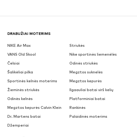
DRABUŽIAI MOTERIMS
NIKE Air Max
Striukės
VANS Old Skool
Nike sportinės liemenėlės
Čelsiai
Odinės striukės
Šalikėliai pilka
Megztos suknelės
Sportinės kelnės moterims
Megztos kepurės
Žieminės striukės
Ilgaauliai batai virš kelių
Odinės kelnės
Platforminiai batai
Megztos kepurės Calvin Klein
Rankinės
Dr. Martens batai
Palaidinės moterims
Džemperiai