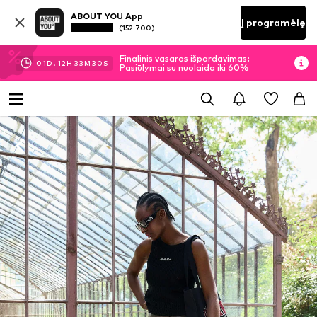
ABOUT YOU App
Į programėlę
(152 700)
Finalinis vasaros išpardavimas:
01
D.
12
H
33
M
29
S
Pasiūlymai su nuolaida iki 60%