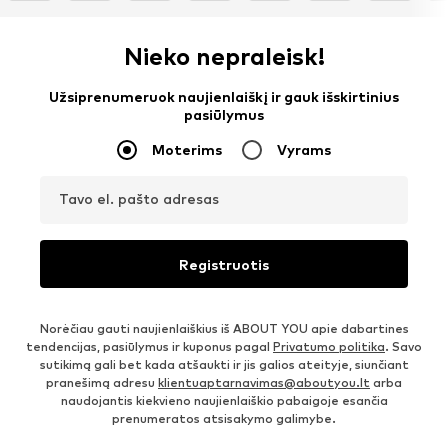
Nieko nepraleisk!
Užsiprenumeruok naujienlaiškį ir gauk išskirtinius
pasiūlymus
Moterims
Vyrams
Tavo el. pašto adresas
Registruotis
Norėčiau gauti naujienlaiškius iš ABOUT YOU apie dabartines
tendencijas, pasiūlymus ir kuponus pagal
Privatumo politika
. Savo
sutikimą gali bet kada atšaukti ir jis galios ateityje, siunčiant
pranešimą adresu
klientuaptarnavimas@aboutyou.lt
arba
naudojantis kiekvieno naujienlaiškio pabaigoje esančia
prenumeratos atsisakymo galimybe.