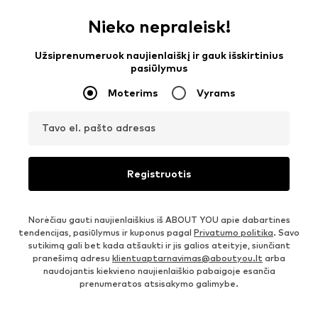
Nieko nepraleisk!
Užsiprenumeruok naujienlaiškį ir gauk išskirtinius
pasiūlymus
Moterims
Vyrams
Tavo el. pašto adresas
Registruotis
Norėčiau gauti naujienlaiškius iš ABOUT YOU apie dabartines
tendencijas, pasiūlymus ir kuponus pagal
Privatumo politika
. Savo
sutikimą gali bet kada atšaukti ir jis galios ateityje, siunčiant
pranešimą adresu
klientuaptarnavimas@aboutyou.lt
arba
naudojantis kiekvieno naujienlaiškio pabaigoje esančia
prenumeratos atsisakymo galimybe.