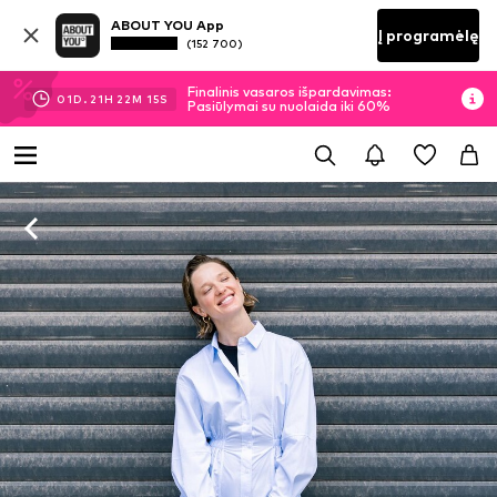
ABOUT YOU App
Į programėlę
(152 700)
Finalinis vasaros išpardavimas:
01
D.
21
H
22
M
14
S
Pasiūlymai su nuolaida iki 60%