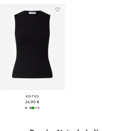
EDITED
24,90 €
+
10