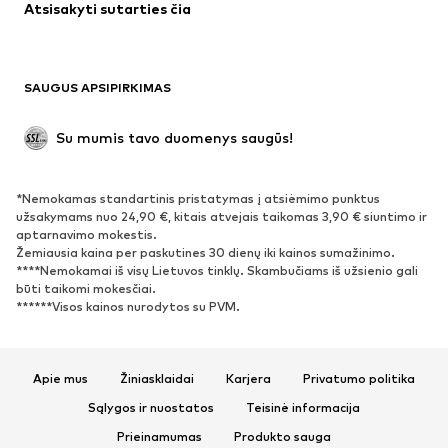
Atsisakyti sutarties čia
Paltai
Sijonai
Maudymosi drabužiai
Džemperiai
Švarkai
Kombinezonai
SAUGUS APSIPIRKIMAS
Dideli dydžiai
Drabužiai nėščiosioms
Proginiai
Išskirtiniai
Su mumis tavo duomenys saugūs!
Antrinis panaudojimas
*Nemokamas standartinis pristatymas į atsiėmimo punktus
BATAI
užsakymams nuo 24,90 €, kitais atvejais taikomas 3,90 € siuntimo ir
aptarnavimo mokestis.
Naujienos
Šiuo metu paklausu
Žemiausia kaina per paskutines 30 dienų iki kainos sumažinimo.
****Nemokamai iš visų Lietuvos tinklų. Skambučiams iš užsienio gali
Sportbačiai
Aulinukai
būti taikomi mokesčiai.
Batai su kulniukais
Auliniai batai
******Visos kainos nurodytos su PVM.
Basutės ir šlepetės
Bateliai
Sportiniai batai
Balerinos
Apie mus
Žiniasklaidai
Karjera
Privatumo politika
Įsispiriami bateliai
Šlepetės
Sąlygos ir nuostatos
Teisinė informacija
Išskirtiniai
Prieinamumas
Produkto sauga