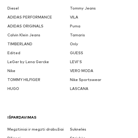
Diesel
Tommy Jeans
ADIDAS PERFORMANCE
VILA
ADIDAS ORIGINALS
Puma
Calvin Klein Jeans
Tamaris
TIMBERLAND
Only
Edited
GUESS
LeGer by Lena Gercke
LEVI'S
Nike
VERO MODA
TOMMY HILFIGER
Nike Sportswear
HUGO
LASCANA
IŠPARDAVIMAS
Megztiniai ir megzti drabužiai
Suknelės