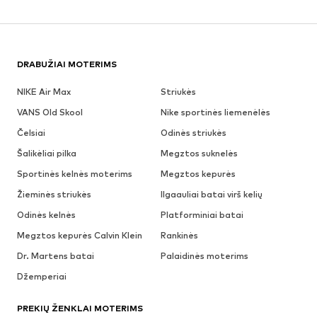
DRABUŽIAI MOTERIMS
NIKE Air Max
Striukės
VANS Old Skool
Nike sportinės liemenėlės
Čelsiai
Odinės striukės
Šalikėliai pilka
Megztos suknelės
Sportinės kelnės moterims
Megztos kepurės
Žieminės striukės
Ilgaauliai batai virš kelių
Odinės kelnės
Platforminiai batai
Megztos kepurės Calvin Klein
Rankinės
Dr. Martens batai
Palaidinės moterims
Džemperiai
PREKIŲ ŽENKLAI MOTERIMS