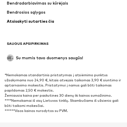
Bendradarbiavimas su kūrėjais
Striukės
Megztiniai ir megzti drabužiai
Bendrosios sąlygos
Apatiniai
Palaidinės ir tunikos
Atsisakyti sutarties čia
Paltai
Sijonai
Maudymosi drabužiai
Džemperiai
Švarkai
Kombinezonai
SAUGUS APSIPIRKIMAS
Dideli dydžiai
Drabužiai nėščiosioms
Proginiai
Išskirtiniai
Su mumis tavo duomenys saugūs!
Antrinis panaudojimas
*Nemokamas standartinis pristatymas į atsiėmimo punktus
BATAI
užsakymams nuo 24,90 €, kitais atvejais taikomas 3,90 € siuntimo ir
aptarnavimo mokestis. Pristatymui į namus gali būti taikomas
Naujienos
Šiuo metu paklausu
papildomas 2,50 € mokestis.
Žemiausia kaina per paskutines 30 dienų iki kainos sumažinimo.
Sportbačiai
Aulinukai
****Nemokamai iš visų Lietuvos tinklų. Skambučiams iš užsienio gali
Batai su kulniukais
Auliniai batai
būti taikomi mokesčiai.
******Visos kainos nurodytos su PVM.
Basutės ir šlepetės
Bateliai
Sportiniai batai
Balerinos