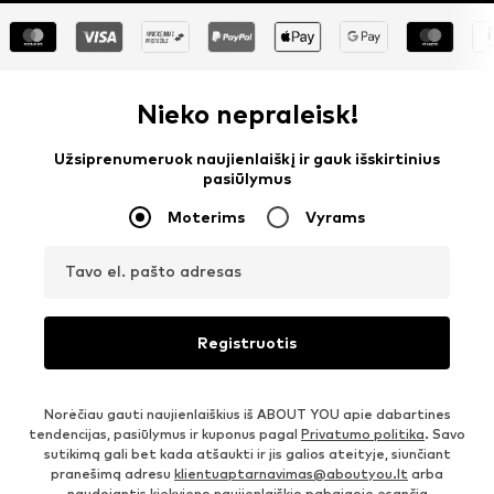
Nieko nepraleisk!
Užsiprenumeruok naujienlaiškį ir gauk išskirtinius
pasiūlymus
Moterims
Vyrams
Tavo el. pašto adresas
Registruotis
Norėčiau gauti naujienlaiškius iš ABOUT YOU apie dabartines
tendencijas, pasiūlymus ir kuponus pagal
Privatumo politika
. Savo
sutikimą gali bet kada atšaukti ir jis galios ateityje, siunčiant
pranešimą adresu
klientuaptarnavimas@aboutyou.lt
arba
naudojantis kiekvieno naujienlaiškio pabaigoje esančia