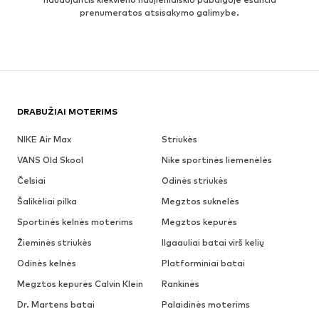
prenumeratos atsisakymo galimybe.
DRABUŽIAI MOTERIMS
NIKE Air Max
Striukės
VANS Old Skool
Nike sportinės liemenėlės
Čelsiai
Odinės striukės
Šalikėliai pilka
Megztos suknelės
Sportinės kelnės moterims
Megztos kepurės
Žieminės striukės
Ilgaauliai batai virš kelių
Odinės kelnės
Platforminiai batai
Megztos kepurės Calvin Klein
Rankinės
Dr. Martens batai
Palaidinės moterims