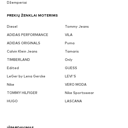
Džemperiai
PREKIŲ ŽENKLAI MOTERIMS
Diesel
Tommy Jeans
ADIDAS PERFORMANCE
VILA
ADIDAS ORIGINALS
Puma
Calvin Klein Jeans
Tamaris
TIMBERLAND
Only
Edited
GUESS
LeGer by Lena Gercke
LEVI'S
Nike
VERO MODA
TOMMY HILFIGER
Nike Sportswear
HUGO
LASCANA
IŠPARDAVIMAS