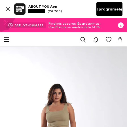
ABOUT YOU App
Į programėlę
(152 700)
Finalinis vasaros išpardavimas:
03
D.
07
H
28
M
34
S
Pasiūlymai su nuolaida iki 60%