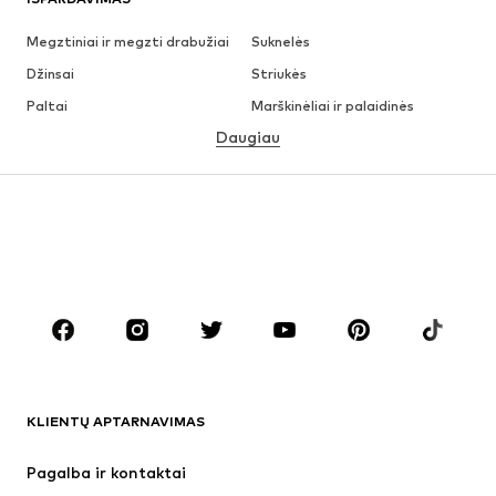
Megztiniai ir megzti drabužiai
Suknelės
Džinsai
Striukės
Paltai
Marškinėliai ir palaidinės
Daugiau
Kelnės
Apatiniai
Sijonai
Palaidinės ir tunikos
Džemperiai
Švarkai
Maudymosi drabužiai
Kombinezonai
Dideli dydžiai
Drabužiai nėščiosioms
Batai
Sportas
Aksesuarai
Premium
DRABUŽIAI
KLIENTŲ APTARNAVIMAS
Naujienos
Šiuo metu paklausu
Suknelės
Džinsai
Pagalba ir kontaktai
Marškinėliai ir palaidinės
Kelnės