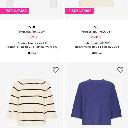
PASIŪLYMAS
PASIŪLYMAS
ICHI
ICHI
Švarkas 'IHKate'
Megztinis 'IHLULS'
35,91 €
25,11 €
Pradinė kaina: 44,90 €
Pradinė kaina: 34,90 €
Paskutinė mažiausia kaina:
37,90 €
-5%
Paskutinė mažiausia kaina:
22,32 €
+
1
+
4