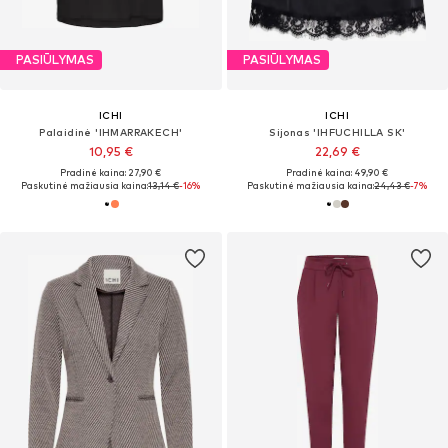
PASIŪLYMAS
PASIŪLYMAS
ICHI
ICHI
Palaidinė 'IHMARRAKECH'
Sijonas 'IHFUCHILLA SK'
10,95 €
22,69 €
Pradinė kaina: 27,90 €
Pradinė kaina: 49,90 €
Paskutinė mažiausia kaina:
13,14 €
-16%
Paskutinė mažiausia kaina:
24,43 €
-7%