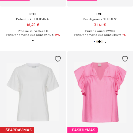
ICHI
ICHI
Palaidinė 'IHLIFANA'
Kardiganas 'IHLULS'
16,45 €
31,41 €
Pradinė kaina: 39,90 €
Pradinė kaina: 39,90 €
Paskutinė mažiausia kaina:
19,74 €
-16%
Paskutinė mažiausia kaina:
31,92 €
-1%
+
2
IŠPARDAVIMAS
PASIŪLYMAS