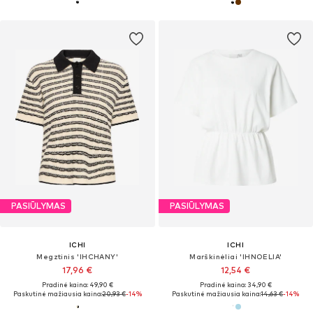
PASIŪLYMAS
PASIŪLYMAS
ICHI
ICHI
Megztinis 'IHCHANY'
Marškinėliai 'IHNOELIA'
17,96 €
12,54 €
Pradinė kaina: 49,90 €
Pradinė kaina: 34,90 €
Paskutinė mažiausia kaina:
20,93 €
-14%
Paskutinė mažiausia kaina:
14,63 €
-14%