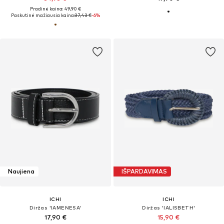
Pradinė kaina: 49,90 €
Paskutinė mažiausia kaina:
37,43 €
-6%
Naujiena
IŠPARDAVIMAS
ICHI
ICHI
Diržas 'IAMENESA'
Diržas 'IALISBETH'
17,90 €
15,90 €