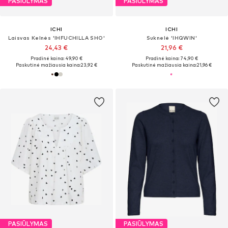
PASIŪLYMAS
PASIŪLYMAS
ICHI
ICHI
Laisvas Kelnės 'IHFUCHILLA SHO'
Suknelė 'IHQWIN'
24,43 €
21,96 €
Pradinė kaina: 49,90 €
Pradinė kaina: 74,90 €
Paskutinė mažiausia kaina:
23,92 €
Paskutinė mažiausia kaina:
21,96 €
PASIŪLYMAS
PASIŪLYMAS