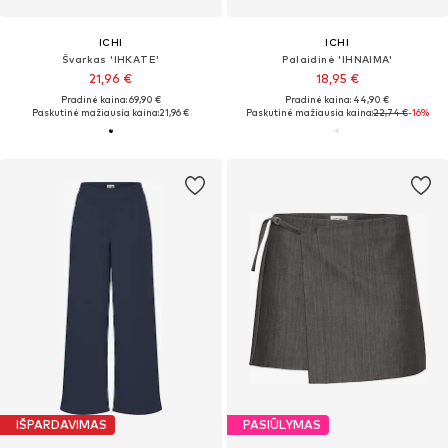
ICHI
ICHI
Švarkas 'IHKATE'
Palaidinė 'IHNAIMA'
21,96 €
18,95 €
Pradinė kaina: 69,90 €
Pradinė kaina: 44,90 €
Paskutinė mažiausia kaina:
21,96 €
Paskutinė mažiausia kaina:
22,74 €
-16%
IŠPARDAVIMAS
PASIŪLYMAS