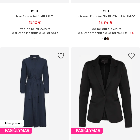
ICHI
ICHI
Marškinėliai 'IHESSA'
Laisvas Kelnės 'IHFUCHILLA SHO'
15,12 €
17,94 €
Pradinė kaina: 27,90 €
Pradinė kaina: 49,90 €
Paskutinė mažiausia kaina:
7,63 €
Paskutinė mažiausia kaina:
20,93 €
-14%
Naujiena
PASIŪLYMAS
PASIŪLYMAS