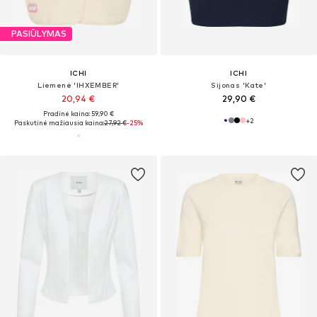
PASIŪLYMAS
ICHI
ICHI
Liemenė 'IHXEMBER'
Sijonas 'Kate'
20,94 €
29,90 €
Pradinė kaina: 59,90 €
+
2
Paskutinė mažiausia kaina:
27,92 €
-25%