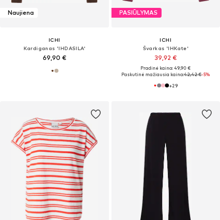
Naujiena
PASIŪLYMAS
ICHI
ICHI
Kardiganas 'IHDASILA'
Švarkas 'IHKate'
69,90 €
39,92 €
Pradinė kaina: 49,90 €
Paskutinė mažiausia kaina:
42,42 €
-5%
+
29