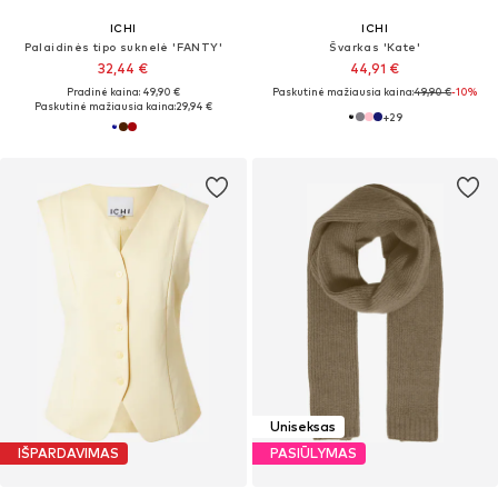
ICHI
ICHI
Palaidinės tipo suknelė 'FANTY'
Švarkas 'Kate'
32,44 €
44,91 €
Pradinė kaina: 49,90 €
Paskutinė mažiausia kaina:
49,90 €
-10%
Paskutinė mažiausia kaina:
29,94 €
+
29
Uniseksas
IŠPARDAVIMAS
PASIŪLYMAS