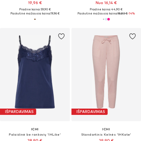
19,96 €
Nuo 16,14 €
Pradinė kaina: 59,90 €
Pradinė kaina: 44,90 €
Paskutinė mažiausia kaina:
19,96 €
Paskutinė mažiausia kaina:
18,83 €
-14%
IŠPARDAVIMAS
IŠPARDAVIMAS
ICHI
ICHI
Palaidinė be rankovių 'IHLike'
Standartinis Kelnės 'IHKate'
28,90 €
29,90 €