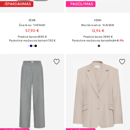
IŠPARDAVIMAS
PASIŪLYMAS
ICHI
ICHI
Švarkas 'IHFAVA'
Marškinėliai 'KAIWA'
57,90 €
12,94 €
Pradinė kaina: 69,90 €
Pradinė kaina: 39,90 €
Paskutinė mažiausia kaina:
47,92 €
Paskutinė mažiausia kaina:
14,34 €
-9%