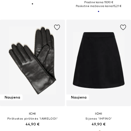
Pradinė kaina: 19,90 €
Paskutinė mažiausia kaina:
15,21 €
Naujiena
Naujiena
ICHI
ICHI
Pirštuotos pirštinės 'IAMELODI'
Sijonas 'IHFINO'
44,90 €
49,90 €