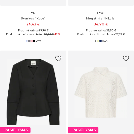
ICHI
ICHI
Švarkas 'Kate'
Megztinis 'IHLuls'
24,43 €
34,90 €
Pradinė kaina: 49,90 €
Pradinė kaina: 39,90 €
Paskutinė mažiausia kaina:
27,92 €
-12%
Paskutinė mažiausia kaina:
27,97 €
+
29
+
5
PASIŪLYMAS
PASIŪLYMAS