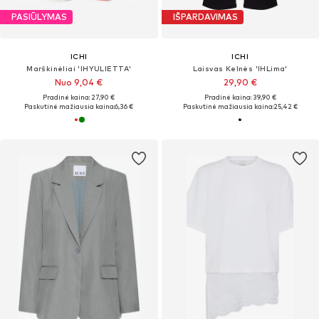
PASIŪLYMAS
IŠPARDAVIMAS
ICHI
ICHI
Marškinėliai 'IHYULIETTA'
Laisvas Kelnės 'IHLima'
Nuo 9,04 €
29,90 €
Pradinė kaina: 27,90 €
Pradinė kaina: 39,90 €
Paskutinė mažiausia kaina:
6,36 €
Paskutinė mažiausia kaina:
25,42 €