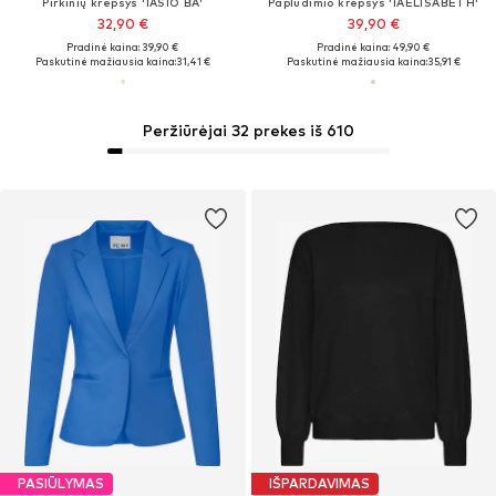
Pirkinių krepšys 'IASIO BA'
Paplūdimio krepšys 'IAELISABETH'
32,90 €
39,90 €
Pradinė kaina: 39,90 €
Pradinė kaina: 49,90 €
Paskutinė mažiausia kaina:
31,41 €
Paskutinė mažiausia kaina:
35,91 €
Peržiūrėjai 32 prekes iš 610
PASIŪLYMAS
IŠPARDAVIMAS