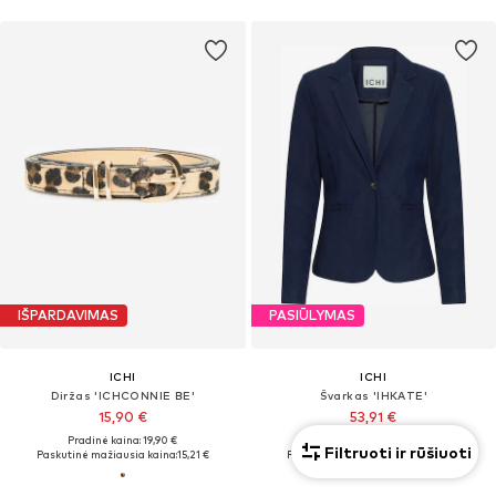
IŠPARDAVIMAS
PASIŪLYMAS
ICHI
ICHI
Diržas 'ICHCONNIE BE'
Švarkas 'IHKATE'
15,90 €
53,91 €
Pradinė kaina: 19,90 €
Pradinė kaina: 69,90 €
Filtruoti ir rūšiuoti
Paskutinė mažiausia kaina:
15,21 €
Paskutinė mažiausia kaina:
53,91 €