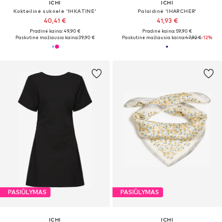
ICHI
ICHI
Kokteilinė suknelė 'IHKATINE'
Palaidinė 'IHARCHER'
40,41 €
41,93 €
Pradinė kaina: 49,90 €
Pradinė kaina: 59,90 €
Paskutinė mažiausia kaina:
39,90 €
Paskutinė mažiausia kaina:
47,92 €
-12%
PASIŪLYMAS
PASIŪLYMAS
ICHI
ICHI