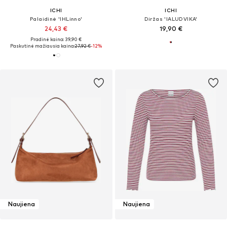
ICHI
ICHI
Palaidinė 'IHLinno'
Diržas 'IALUDVIKA'
24,43 €
19,90 €
Pradinė kaina: 39,90 €
Paskutinė mažiausia kaina:
27,92 €
-12%
Naujiena
Naujiena