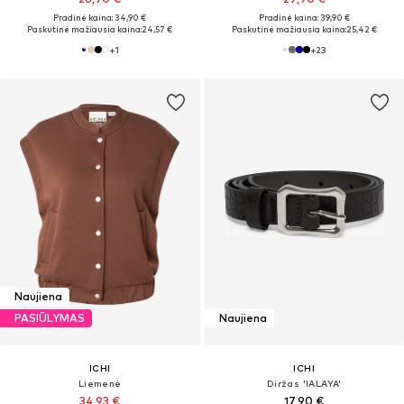
Pradinė kaina: 34,90 €
Pradinė kaina: 39,90 €
Paskutinė mažiausia kaina:
24,57 €
Paskutinė mažiausia kaina:
25,42 €
+
1
+
23
Naujiena
PASIŪLYMAS
Naujiena
ICHI
ICHI
Liemenė
Diržas 'IALAYA'
34,93 €
17,90 €