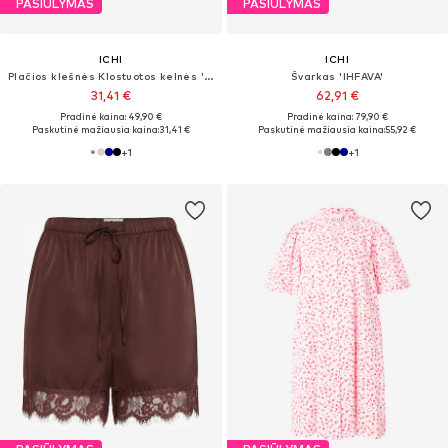
PASIŪLYMAS
PASIŪLYMAS
ICHI
ICHI
Plačios klešnės Klostuotos kelnės 'IHFava'
Švarkas 'IHFAVA'
31,41 €
62,91 €
Pradinė kaina: 49,90 €
Pradinė kaina: 79,90 €
Paskutinė mažiausia kaina:
31,41 €
Paskutinė mažiausia kaina:
55,92 €
+
1
+
1