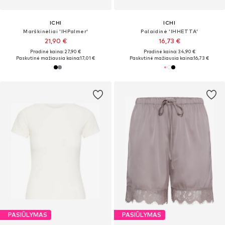
ICHI
ICHI
Marškinėliai 'IHPalmer'
Palaidinė 'IHHETTA'
21,90 €
16,73 €
Pradinė kaina: 27,90 €
Pradinė kaina: 34,90 €
Paskutinė mažiausia kaina:
17,01 €
Paskutinė mažiausia kaina:
16,73 €
PASIŪLYMAS
PASIŪLYMAS