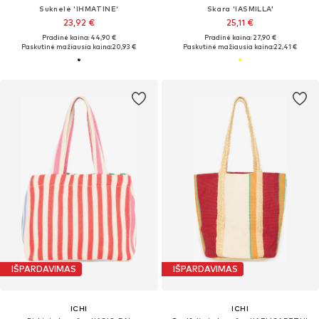
Suknelė 'IHMATINE'
Skara 'IASMILLA'
23,92 €
25,11 €
Pradinė kaina: 44,90 €
Pradinė kaina: 27,90 €
Paskutinė mažiausia kaina:
20,93 €
Paskutinė mažiausia kaina:
22,41 €
IŠPARDAVIMAS
IŠPARDAVIMAS
ICHI
ICHI