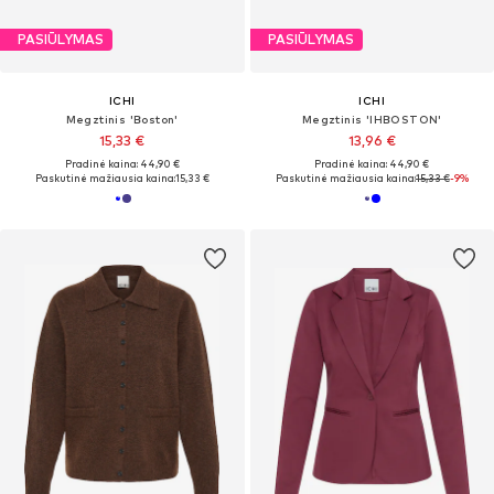
PASIŪLYMAS
PASIŪLYMAS
ICHI
ICHI
Megztinis 'Boston'
Megztinis 'IHBOSTON'
15,33 €
13,96 €
Pradinė kaina: 44,90 €
Pradinė kaina: 44,90 €
Paskutinė mažiausia kaina:
15,33 €
Paskutinė mažiausia kaina:
15,33 €
-9%