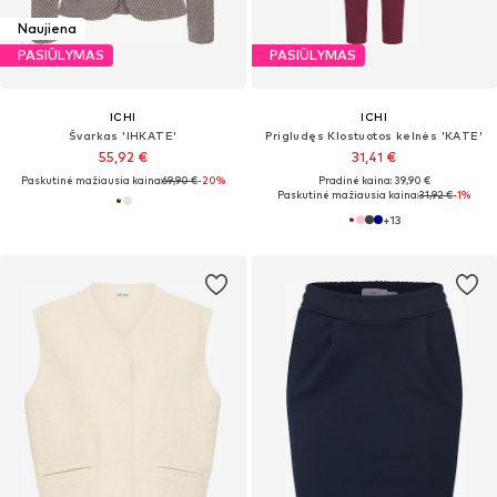
Naujiena
PASIŪLYMAS
PASIŪLYMAS
ICHI
ICHI
Švarkas 'IHKATE'
Prigludęs Klostuotos kelnės 'KATE'
55,92 €
31,41 €
Paskutinė mažiausia kaina:
69,90 €
-20%
Pradinė kaina: 39,90 €
Paskutinė mažiausia kaina:
31,92 €
-1%
+
13