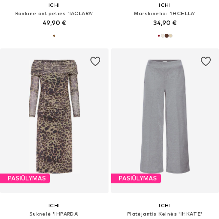
ICHI
ICHI
Rankinė ant peties 'IACLARA'
Marškinėliai 'IHCELLA'
49,90 €
34,90 €
PASIŪLYMAS
PASIŪLYMAS
ICHI
ICHI
Suknelė 'IHPARDA'
Platėjantis Kelnės 'IHKATE'