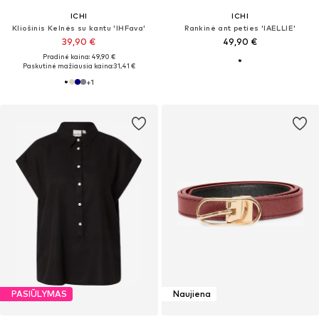
ICHI
ICHI
Kliošinis Kelnės su kantu 'IHFava'
Rankinė ant peties 'IAELLIE'
39,90 €
49,90 €
Pradinė kaina: 49,90 €
Paskutinė mažiausia kaina:
31,41 €
+
1
PASIŪLYMAS
Naujiena