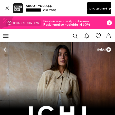
ABOUT YOU App
Į programėlę
(152 700)
Finalinis vasaros išpardavimas:
01
D.
01
H
53
M
30
S
Pasiūlymai su nuolaida iki 60%
Sekti