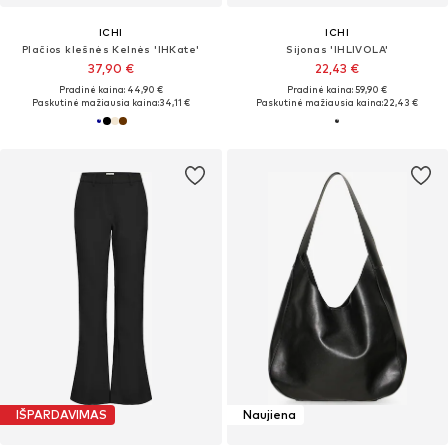
ICHI
ICHI
Plačios klešnės Kelnės 'IHKate'
Sijonas 'IHLIVOLA'
37,90 €
22,43 €
Pradinė kaina: 44,90 €
Pradinė kaina: 59,90 €
Paskutinė mažiausia kaina:
34,11 €
Paskutinė mažiausia kaina:
22,43 €
IŠPARDAVIMAS
Naujiena