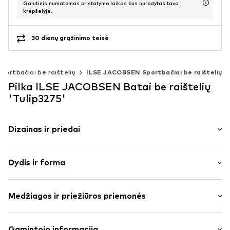
Galutinis numatomas pristatymo laikas bus nurodytas tavo
krepšelyje.
30 dienų grąžinimo teisė
Sportbačiai be raištelių
ILSE JACOBSEN Sportbačiai be raištelių
Pilka ILSE JACOBSEN Batai be raištelių
'Tulip3275'
Dizainas ir priedai
Vienspalvis
Dydis ir forma
dirbtinė oda
Suapvalinta noselė
Kulno aukštis: Plokščia pakulnė (0–3 cm)
Dirbtinė oda
Medžiagos ir priežiūros priemonės
Slidus
Dydžių lentelė
Prekės Nr.
IJH0051018000001
Išorinė medžiaga: Poliesteris – PES
Gamintojo informacija