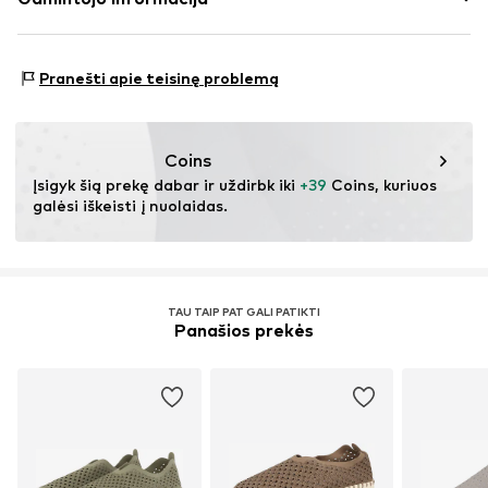
Padas: Kaučiukas
IJH A/S
Vidpadis: Oda
Holmenevej 31
Sudėtyje yra gyvūninės kilmės tekstilės dalių: taip
Pranešti apie teisinę problemą
3140 Aalsgaarde
Kilmės šalis: Kinija
DK
bianca.h@ilsejacobsen.com
Neskalbti
Coins
Netinkamas džiovinti džiovyklėje
Nevalyti chemiškai
Įsigyk šią prekę dabar ir uždirbk iki 
+39
 Coins, kuriuos 
galėsi iškeisti į nuolaidas.
Nebalinti
TAU TAIP PAT GALI PATIKTI
Panašios prekės