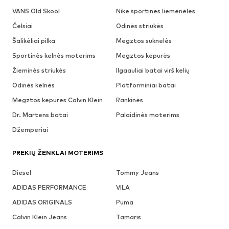
VANS Old Skool
Nike sportinės liemenėlės
Čelsiai
Odinės striukės
Šalikėliai pilka
Megztos suknelės
Sportinės kelnės moterims
Megztos kepurės
Žieminės striukės
Ilgaauliai batai virš kelių
Odinės kelnės
Platforminiai batai
Megztos kepurės Calvin Klein
Rankinės
Dr. Martens batai
Palaidinės moterims
Džemperiai
PREKIŲ ŽENKLAI MOTERIMS
Diesel
Tommy Jeans
ADIDAS PERFORMANCE
VILA
ADIDAS ORIGINALS
Puma
Calvin Klein Jeans
Tamaris