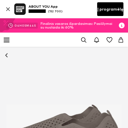
ABOUT YOU App
Į programėlę
(152 700)
Finalinis vasaros išpardavimas: Pasiūlymai
04
H
05
M
44
S
su nuolaida iki 60%