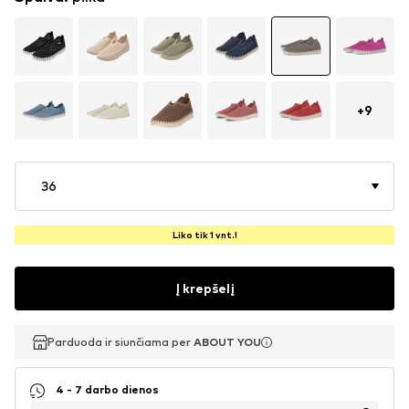
+
9
36
Liko tik 1 vnt.!
Į krepšelį
Parduoda ir siunčiama per
Parduoda ir siunčiama per
ABOUT YOU
ABOUT YOU
4 - 7 darbo dienos