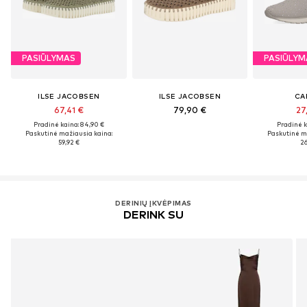
PASIŪLYMAS
PASIŪLYM
ILSE JACOBSEN
ILSE JACOBSEN
CA
67,41 €
79,90 €
27
Pradinė kaina: 84,90 €
Pradinė k
Paskutinė mažiausia kaina:
Paskutinė m
59,92 €
26
DERINIŲ ĮKVĖPIMAS
DERINK SU