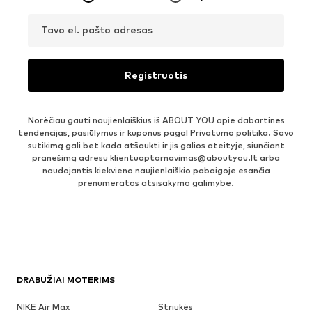
Tavo el. pašto adresas
Registruotis
Norėčiau gauti naujienlaiškius iš ABOUT YOU apie dabartines
tendencijas, pasiūlymus ir kuponus pagal
Privatumo politika
. Savo
sutikimą gali bet kada atšaukti ir jis galios ateityje, siunčiant
pranešimą adresu
klientuaptarnavimas@aboutyou.lt
arba
naudojantis kiekvieno naujienlaiškio pabaigoje esančia
prenumeratos atsisakymo galimybe.
DRABUŽIAI MOTERIMS
NIKE Air Max
Striukės