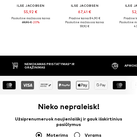
ILSE JACOBSEN
ILSE JACOBSEN
ILSE 
55,92 €
67,41 €
52
Paskutinė mažiausia kaina:
Pradinė kaina: 84,90 €
Pradinė k
69,90 €
-20%
Paskutinė mažiausia kaina:
Paskutinė m
59,92 €
43
NEMOKAMAS PRISTATYMAS* IR
APMOKĖJIMAS PRIST
GRĄŽINIMAS
Nieko nepraleisk!
Užsiprenumeruok naujienlaiškį ir gauk išskirtinius
pasiūlymus
Moterims
Vyrams