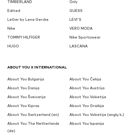
TIMBERLAND
Only
Edited
GUESS
LeGer by Lena Gercke
LEVI'S
Nike
VERO MODA
TOMMY HILFIGER
Nike Sportswear
HUGO
LASCANA
ABOUT YOU X INTERNATIONAL
About You Bulgarija
About You Čekija
About You Danija
About You Austrija
About You Šveicarija
About You Vokietija
About You Kipras
About You Graikija
About You Switzerland (en)
About You Vokietija (anglų k.)
About You The Netherlands
About You Ispanija
(de)