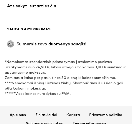
Atsisakyti sutarties čia
Paltai
Sijonai
Maudymosi drabužiai
Džemperiai
Švarkai
Kombinezonai
SAUGUS APSIPIRKIMAS
Dideli dydžiai
Drabužiai nėščiosioms
Proginiai
Išskirtiniai
Su mumis tavo duomenys saugūs!
Antrinis panaudojimas
*Nemokamas standartinis pristatymas į atsiėmimo punktus
BATAI
užsakymams nuo 24,90 €, kitais atvejais taikomas 3,90 € siuntimo ir
aptarnavimo mokestis.
Naujienos
Šiuo metu paklausu
Žemiausia kaina per paskutines 30 dienų iki kainos sumažinimo.
****Nemokamai iš visų Lietuvos tinklų. Skambučiams iš užsienio gali
Sportbačiai
Aulinukai
būti taikomi mokesčiai.
Batai su kulniukais
Auliniai batai
******Visos kainos nurodytos su PVM.
Basutės ir šlepetės
Bateliai
Sportiniai batai
Balerinos
Apie mus
Žiniasklaidai
Karjera
Privatumo politika
Įsispiriami bateliai
Šlepetės
Sąlygos ir nuostatos
Teisinė informacija
Išskirtiniai
Prieinamumas
Produkto sauga