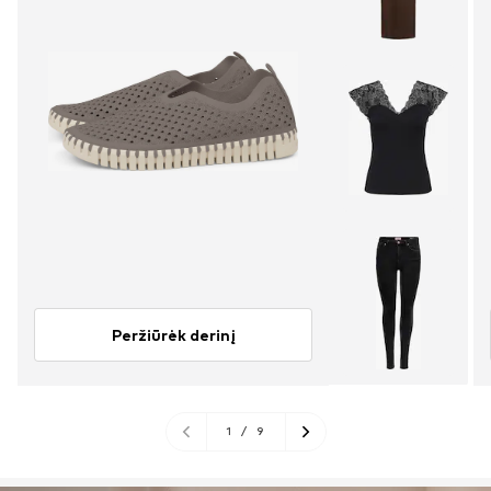
Peržiūrėk derinį
1
/
9