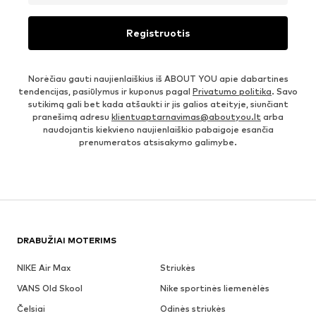
Registruotis
Norėčiau gauti naujienlaiškius iš ABOUT YOU apie dabartines
tendencijas, pasiūlymus ir kuponus pagal
Privatumo politika
. Savo
sutikimą gali bet kada atšaukti ir jis galios ateityje, siunčiant
pranešimą adresu
klientuaptarnavimas@aboutyou.lt
arba
naudojantis kiekvieno naujienlaiškio pabaigoje esančia
prenumeratos atsisakymo galimybe.
DRABUŽIAI MOTERIMS
NIKE Air Max
Striukės
VANS Old Skool
Nike sportinės liemenėlės
Čelsiai
Odinės striukės