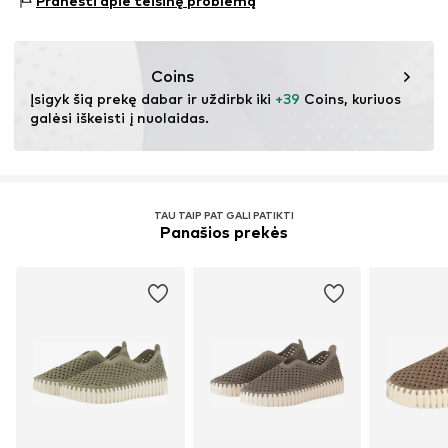
Pranešti apie teisinę problemą
3140 Aalsgaarde
Kilmės šalis: Kinija
DK
bianca.h@ilsejacobsen.com
Neskalbti
Coins
Netinkamas džiovinti džiovyklėje
Nevalyti chemiškai
Įsigyk šią prekę dabar ir uždirbk iki 
+39
 Coins, kuriuos 
galėsi iškeisti į nuolaidas.
Nebalinti
TAU TAIP PAT GALI PATIKTI
Panašios prekės