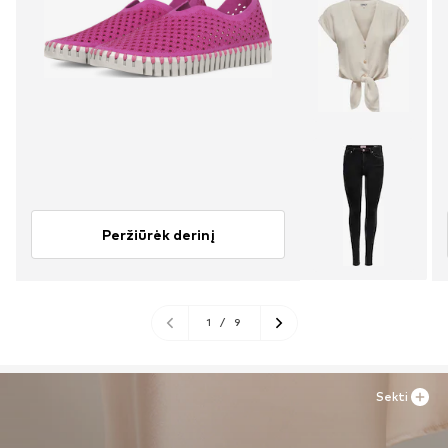
Peržiūrėk derinį
1
/
9
Sekti