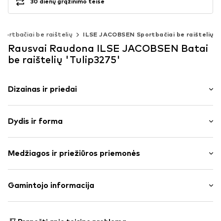
30 dienų grąžinimo teisė
Sportbačiai be raištelių
ILSE JACOBSEN Sportbačiai be raištelių
Rausvai Raudona ILSE JACOBSEN Batai
be raištelių 'Tulip3275'
Dizainas ir priedai
Vienspalvis
Dydis ir forma
dirbtinė oda
Suapvalinta noselė
Kulno aukštis: Plokščia pakulnė (0–3 cm)
Dirbtinė oda
Medžiagos ir priežiūros priemonės
Slidus
Dydžių lentelė
Prekės Nr.
IJH0051016000001
Išorinė medžiaga: Poliesteris – PES
Gamintojo informacija
Vidpadis: Oda
IJH A/S
Padas: Natūralus kaučiukas
Holmenevej 31
Sudėtyje yra gyvūninės kilmės tekstilės dalių: taip