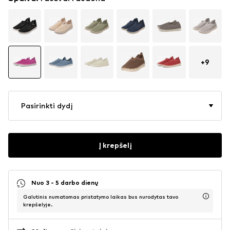
+
9
Pasirinkti dydį
Į krepšelį
Nuo 3 - 5 darbo dienų
Galutinis numatomas pristatymo laikas bus nurodytas tavo
krepšelyje.