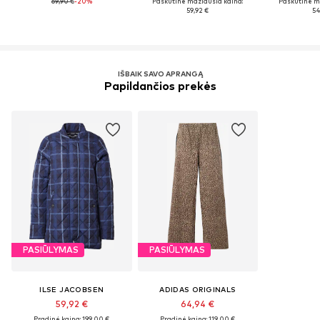
69,90 €
-20%
Paskutinė mažiausia kaina:
Paskutinė m
59,92 €
54
IŠBAIK SAVO APRANGĄ
Papildančios prekės
PASIŪLYMAS
PASIŪLYMAS
ILSE JACOBSEN
ADIDAS ORIGINALS
59,92 €
64,94 €
Pradinė kaina: 199,00 €
Pradinė kaina: 119,00 €