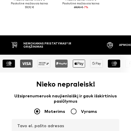
Paskutinė mažiausia kaina:
Paskutinė mažiausia kaina:
59,92 €
69,93 €
-7%
ISTATYMAS* IR
APMOKĖJIMAS PRISTAČIUS
Nieko nepraleisk!
Užsiprenumeruok naujienlaiškį ir gauk išskirtinius
pasiūlymus
Moterims
Vyrams
Tavo el. pašto adresas