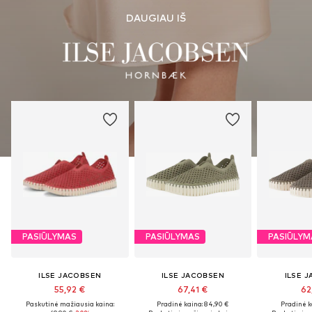
DAUGIAU IŠ
PASIŪLYMAS
PASIŪLYMAS
PASIŪLYM
ILSE JACOBSEN
ILSE JACOBSEN
ILSE 
55,92 €
67,41 €
62
Paskutinė mažiausia kaina:
Pradinė kaina: 84,90 €
Pradinė k