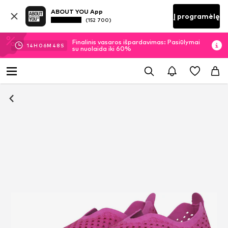
ABOUT YOU App
Į programėlę
(152 700)
Finalinis vasaros išpardavimas: Pasiūlymai
14
H
06
M
47
S
su nuolaida iki 60%