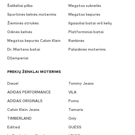
Šalikėliai pilka
Megztos suknelės
Sportinės kelnės moterims
Megztos kepurės
Žieminės striukės
Ilgaauliai batai virš kelių
Odinės kelnės
Platforminiai batai
Megztos kepurės Calvin Klein
Rankinės
Dr. Martens batai
Palaidinės moterims
Džemperiai
PREKIŲ ŽENKLAI MOTERIMS
Diesel
Tommy Jeans
ADIDAS PERFORMANCE
VILA
ADIDAS ORIGINALS
Puma
Calvin Klein Jeans
Tamaris
TIMBERLAND
Only
Edited
GUESS