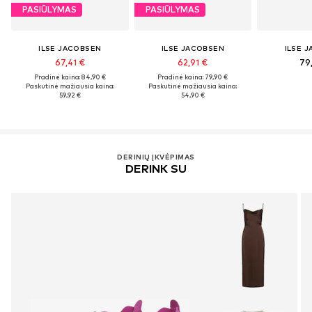
PASIŪLYMAS
PASIŪLYMAS
ILSE JACOBSEN
ILSE JACOBSEN
ILSE 
67,41 €
62,91 €
79
Pradinė kaina: 84,90 €
Pradinė kaina: 79,90 €
Paskutinė mažiausia kaina:
Paskutinė mažiausia kaina:
59,92 €
54,90 €
DERINIŲ ĮKVĖPIMAS
DERINK SU