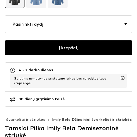
Pasirinkti dydį
Į krepšelį
4 - 7 darbo dienos
Galutinis numatomas pristatymo laikas bus nurodytas tavo
krepšelyje.
30 dienų grąžinimo teisė
iai švarkeliai ir striukės
Imily Bela Džinsiniai švarkeliai ir striukės
Tamsiai Pilka Imily Bela Demisezoninė
striukė