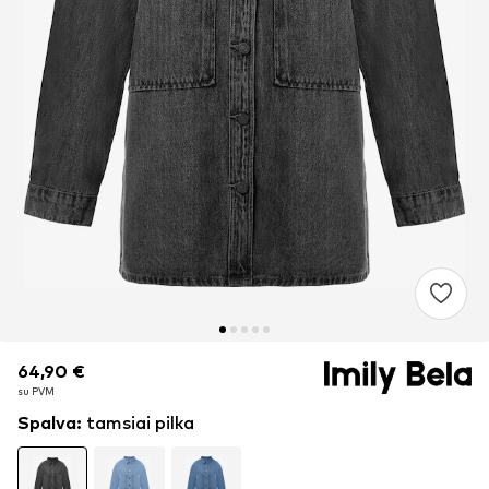
64,90 €
64,90 €
su PVM
su PVM
Spalva
:
tamsiai pilka