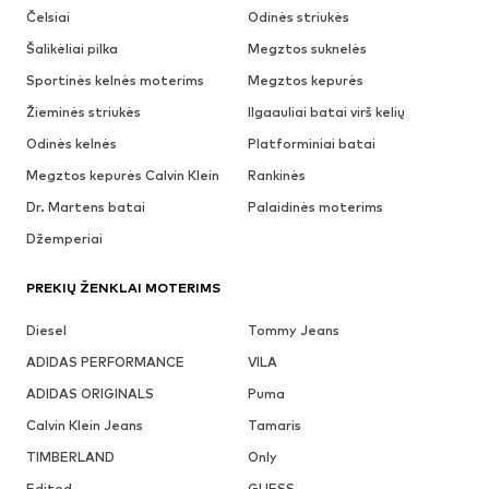
Čelsiai
Odinės striukės
Šalikėliai pilka
Megztos suknelės
Sportinės kelnės moterims
Megztos kepurės
Žieminės striukės
Ilgaauliai batai virš kelių
Odinės kelnės
Platforminiai batai
Megztos kepurės Calvin Klein
Rankinės
Dr. Martens batai
Palaidinės moterims
Džemperiai
PREKIŲ ŽENKLAI MOTERIMS
Diesel
Tommy Jeans
ADIDAS PERFORMANCE
VILA
ADIDAS ORIGINALS
Puma
Calvin Klein Jeans
Tamaris
TIMBERLAND
Only
Edited
GUESS