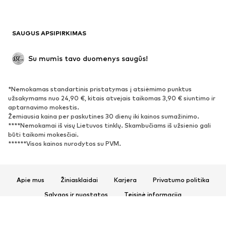
Maudymosi drabužiai
Džemperiai
Švarkai
Kombinezonai
SAUGUS APSIPIRKIMAS
Dideli dydžiai
Drabužiai nėščiosioms
Proginiai
Išskirtiniai
Su mumis tavo duomenys saugūs!
Antrinis panaudojimas
*Nemokamas standartinis pristatymas į atsiėmimo punktus
BATAI
užsakymams nuo 24,90 €, kitais atvejais taikomas 3,90 € siuntimo ir
aptarnavimo mokestis.
Naujienos
Šiuo metu paklausu
Žemiausia kaina per paskutines 30 dienų iki kainos sumažinimo.
****Nemokamai iš visų Lietuvos tinklų. Skambučiams iš užsienio gali
Sportbačiai
Aulinukai
būti taikomi mokesčiai.
Batai su kulniukais
Auliniai batai
******Visos kainos nurodytos su PVM.
Basutės ir šlepetės
Bateliai
Sportiniai batai
Balerinos
Apie mus
Žiniasklaidai
Karjera
Privatumo politika
Įsispiriami bateliai
Šlepetės
Sąlygos ir nuostatos
Teisinė informacija
Išskirtiniai
Prieinamumas
Produkto sauga
SPORTAS
© 2026 ABOUT YOU SE & Co. KG