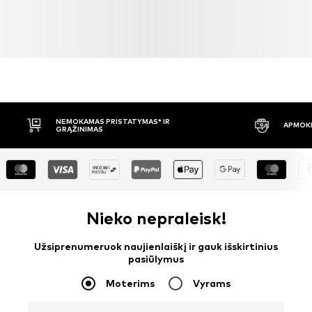
NEMOKAMAS PRISTATYMAS* IR
APMOKĖ
GRĄŽINIMAS
Nieko nepraleisk!
Užsiprenumeruok naujienlaiškį ir gauk išskirtinius
pasiūlymus
Moterims
Vyrams