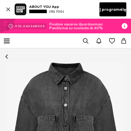
ABOUT YOU App
Į programėlę
(152 700)
Finalinis vasaros išpardavimas:
01
D.
06
H
36
M
30
S
Pasiūlymai su nuolaida iki 60%