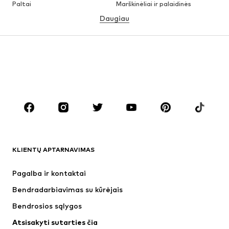
Paltai
Marškinėliai ir palaidinės
Daugiau
Kelnės
Apatiniai
Sijonai
Palaidinės ir tunikos
Džemperiai
Švarkai
Maudymosi drabužiai
Kombinezonai
Dideli dydžiai
Drabužiai nėščiosioms
Batai
Sportas
Aksesuarai
Premium
DRABUŽIAI
KLIENTŲ APTARNAVIMAS
Naujienos
Šiuo metu paklausu
Suknelės
Džinsai
Pagalba ir kontaktai
Marškinėliai ir palaidinės
Kelnės
Bendradarbiavimas su kūrėjais
Striukės
Megztiniai ir megzti drabužiai
Bendrosios sąlygos
Apatiniai
Palaidinės ir tunikos
Atsisakyti sutarties čia
Paltai
Sijonai