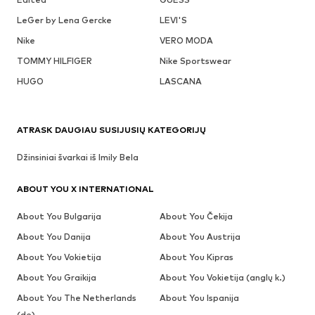
LeGer by Lena Gercke
LEVI'S
Nike
VERO MODA
TOMMY HILFIGER
Nike Sportswear
HUGO
LASCANA
ATRASK DAUGIAU SUSIJUSIŲ KATEGORIJŲ
Džinsiniai švarkai iš Imily Bela
ABOUT YOU X INTERNATIONAL
About You Bulgarija
About You Čekija
About You Danija
About You Austrija
About You Vokietija
About You Kipras
About You Graikija
About You Vokietija (anglų k.)
About You The Netherlands
About You Ispanija
(de)