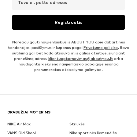
Tavo el. pašto adresas
Registruotis
Norėčiau gauti naujienlaiškius iš ABOUT YOU apie dabartines
tendencijas, pasiūlymus ir kuponus pagal
Privatumo politika
. Savo
sutikimą gali bet kada atšaukti ir jis galios ateityje, siunčiant
pranešimą adresu
klientuaptarnavimas@aboutyou.lt
arba
naudojantis kiekvieno naujienlaiškio pabaigoje esančia
prenumeratos atsisakymo galimybe.
DRABUŽIAI MOTERIMS
NIKE Air Max
Striukės
VANS Old Skool
Nike sportinės liemenėlės