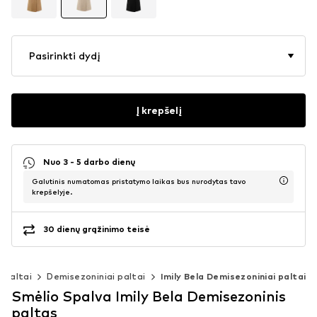
Pasirinkti dydį
Į krepšelį
Nuo 3 - 5 darbo dienų
Galutinis numatomas pristatymo laikas bus nurodytas tavo
krepšelyje.
30 dienų grąžinimo teisė
Paltai
Demisezoniniai paltai
Imily Bela Demisezoniniai paltai
Smėlio Spalva Imily Bela Demisezoninis
paltas