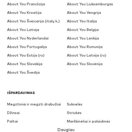
About You Prancūzija
About You Liuksemburgas
About You Kroatija
About You Vengrija
About You Šveicarija (italų k.)
About You Italija
About You Latvija
About You Belgija
About You Nyderlandai
About You Lenkija
About You Portugalija
About You Rumunija
About You Estija (ru)
About You Latvija (ru)
About You Slovakija
About You Slovėnija
About You Švedija
IŠPARDAVIMAS
Megztiniai ir megzti drabužiai
Suknelės
Džinsai
Striukės
Paltai
Marškinėliai ir palaidinės
Daugiau
Kelnės
Apatiniai