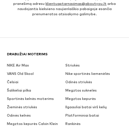
pranešimą adresu
klientuaptarnavimas@aboutyou.lt
arba
naudojantis kiekvieno naujienlaiškio pabaigoje esančia
prenumeratos atsisakymo galimybe.
DRABUŽIAI MOTERIMS
NIKE Air Max
Striukės
VANS Old Skool
Nike sportinės liemenėlės
Čelsiai
Odinės striukės
Šalikėliai pilka
Megztos suknelės
Sportinės kelnės moterims
Megztos kepurės
Žieminės striukės
Ilgaauliai batai virš kelių
Odinės kelnės
Platforminiai batai
Megztos kepurės Calvin Klein
Rankinės