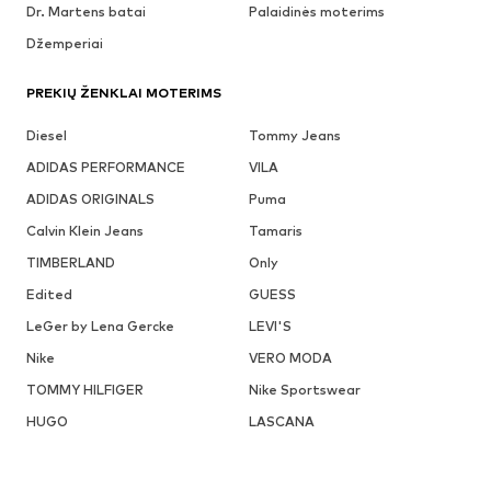
Dr. Martens batai
Palaidinės moterims
Džemperiai
PREKIŲ ŽENKLAI MOTERIMS
Diesel
Tommy Jeans
ADIDAS PERFORMANCE
VILA
ADIDAS ORIGINALS
Puma
Calvin Klein Jeans
Tamaris
TIMBERLAND
Only
Edited
GUESS
LeGer by Lena Gercke
LEVI'S
Nike
VERO MODA
TOMMY HILFIGER
Nike Sportswear
HUGO
LASCANA