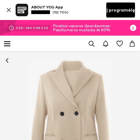
ABOUT YOU App
Į programėlę
(152 700)
Finalinis vasaros išpardavimas:
03
D.
18
H
31
M
01
S
Pasiūlymai su nuolaida iki 60%