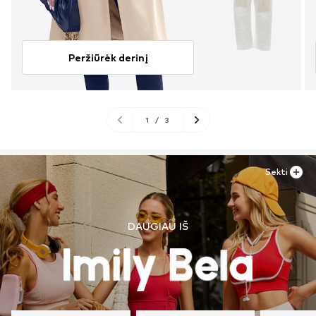
Peržiūrėk derinį
1
/
3
Sekti
DAUGIAU IŠ