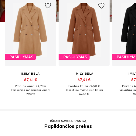
PASIŪLYMAS
PASIŪLYMAS
PASIŪLYM
IMILY BELA
IMILY BELA
IMIL
67,41 €
67,41 €
67
Pradinė kaina: 74,90 €
Pradinė kaina: 74,90 €
Pradinė k
Paskutinė mažiausia kaina:
Paskutinė mažiausia kaina:
Paskutinė m
59,92 €
67,41 €
59
IŠBAIK SAVO APRANGĄ
Papildančios prekės