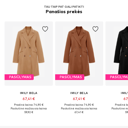
TAU TAIP PAT GALI PATIKTI
Panašios prekės
PASIŪLYMAS
PASIŪLYMAS
PASIŪLYM
IMILY BELA
IMILY BELA
IMIL
67,41 €
67,41 €
67
Pradinė kaina: 74,90 €
Pradinė kaina: 74,90 €
Pradinė k
Paskutinė mažiausia kaina:
Paskutinė mažiausia kaina:
Paskutinė m
59,92 €
67,41 €
59