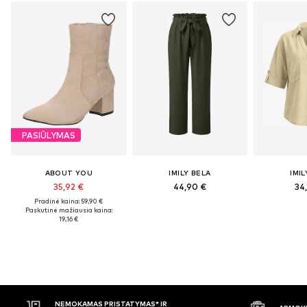
PASIŪLYMAS
ABOUT YOU
IMILY BELA
IMIL
35,92 €
44,90 €
34
Pradinė kaina: 59,90 €
Paskutinė mažiausia kaina:
19,16 €