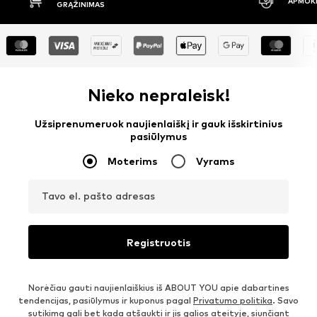
APMOKĖJIMAS PRISTAČIUS
30 DIE
Nieko nepraleisk!
Užsiprenumeruok naujienlaiškį ir gauk išskirtinius
pasiūlymus
Moterims
Vyrams
Tavo el. pašto adresas
Registruotis
Norėčiau gauti naujienlaiškius iš ABOUT YOU apie dabartines
tendencijas, pasiūlymus ir kuponus pagal
Privatumo politika
. Savo
sutikimą gali bet kada atšaukti ir jis galios ateityje, siunčiant