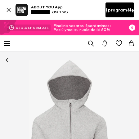
ABOUT YOU App
Į programėlę
(152 700)
Finalinis vasaros išpardavimas:
03
D.
04
H
08
M
02
S
Pasiūlymai su nuolaida iki 60%