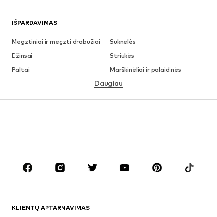
IŠPARDAVIMAS
Megztiniai ir megzti drabužiai
Suknelės
Džinsai
Striukės
Paltai
Marškinėliai ir palaidinės
Daugiau
Kelnės
Apatiniai
Sijonai
Palaidinės ir tunikos
Džemperiai
Švarkai
Maudymosi drabužiai
Kombinezonai
Dideli dydžiai
Drabužiai nėščiosioms
Batai
Sportas
Aksesuarai
Premium
DRABUŽIAI
KLIENTŲ APTARNAVIMAS
Naujienos
Šiuo metu paklausu