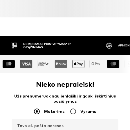
NEMOKAMAS PRISTATYMAS* IR
APMOKĖ
GRĄŽINIMAS
Nieko nepraleisk!
Užsiprenumeruok naujienlaiškį ir gauk išskirtinius
pasiūlymus
Moterims
Vyrams
Tavo el. pašto adresas