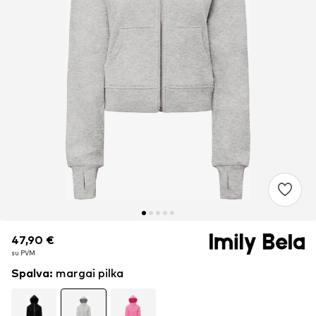
47,90 €
47,90 €
su PVM
su PVM
Spalva
:
margai pilka