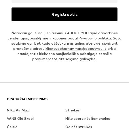
Registruotis
Norėčiau gauti naujienlaiškius iš ABOUT YOU apie dabartines
tendencijas, pasiūlymus ir kuponus pagal
Privatumo politika
. Savo
sutikimą gali bet kada atšaukti ir jis galios ateityje, siunčiant
pranešimą adresu
klientuaptarnavimas@aboutyou.lt
arba
naudojantis kiekvieno naujienlaiškio pabaigoje esančia
prenumeratos atsisakymo galimybe.
DRABUŽIAI MOTERIMS
NIKE Air Max
Striukės
VANS Old Skool
Nike sportinės liemenėlės
Čelsiai
Odinės striukės