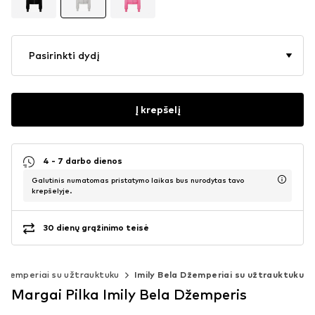
Pasirinkti dydį
Į krepšelį
4 - 7 darbo dienos
Galutinis numatomas pristatymo laikas bus nurodytas tavo
krepšelyje.
30 dienų grąžinimo teisė
Džemperiai su užtrauktuku
Imily Bela Džemperiai su užtrauktuku
Margai Pilka Imily Bela Džemperis