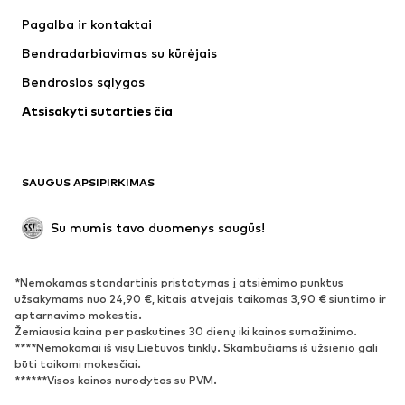
Suknelės
Džinsai
Pagalba ir kontaktai
Marškinėliai ir palaidinės
Kelnės
Bendradarbiavimas su kūrėjais
Striukės
Megztiniai ir megzti drabužiai
Bendrosios sąlygos
Apatiniai
Palaidinės ir tunikos
Atsisakyti sutarties čia
Paltai
Sijonai
Maudymosi drabužiai
Džemperiai
Švarkai
Kombinezonai
SAUGUS APSIPIRKIMAS
Dideli dydžiai
Drabužiai nėščiosioms
Proginiai
Išskirtiniai
Su mumis tavo duomenys saugūs!
Antrinis panaudojimas
*Nemokamas standartinis pristatymas į atsiėmimo punktus
BATAI
užsakymams nuo 24,90 €, kitais atvejais taikomas 3,90 € siuntimo ir
aptarnavimo mokestis.
Naujienos
Šiuo metu paklausu
Žemiausia kaina per paskutines 30 dienų iki kainos sumažinimo.
****Nemokamai iš visų Lietuvos tinklų. Skambučiams iš užsienio gali
Sportbačiai
Aulinukai
būti taikomi mokesčiai.
Batai su kulniukais
Auliniai batai
******Visos kainos nurodytos su PVM.
Basutės ir šlepetės
Bateliai