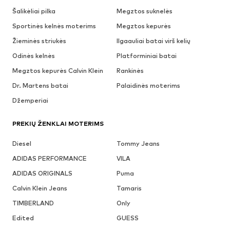
Šalikėliai pilka
Megztos suknelės
Sportinės kelnės moterims
Megztos kepurės
Žieminės striukės
Ilgaauliai batai virš kelių
Odinės kelnės
Platforminiai batai
Megztos kepurės Calvin Klein
Rankinės
Dr. Martens batai
Palaidinės moterims
Džemperiai
PREKIŲ ŽENKLAI MOTERIMS
Diesel
Tommy Jeans
ADIDAS PERFORMANCE
VILA
ADIDAS ORIGINALS
Puma
Calvin Klein Jeans
Tamaris
TIMBERLAND
Only
Edited
GUESS