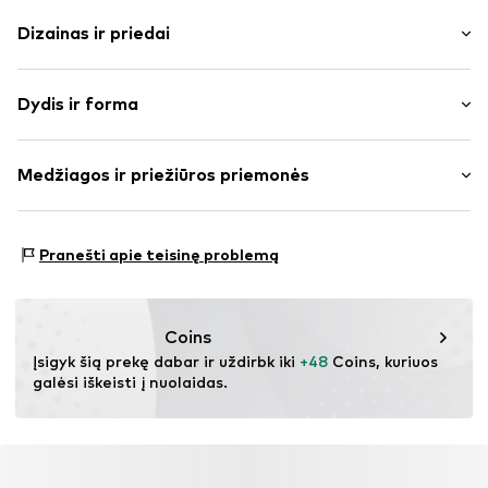
Dizainas ir priedai
Mišinys
Dydis ir forma
treningo medžiaga
Su gobtuvu
Rankovės ilgis: ilgomis rankovėmis
Kišenė ant pilvo
Medžiagos ir priežiūros priemonės
Ilgis: Normalaus ilgio
Minkšta tekstūra
Pritaikomumas: Įprastas prigludimas
Užtrauktukas
Medžiaga: 62% Poliesteris – PES, 38% Medvilnė
Dydžių lentelė
Pranešti apie teisinę problemą
Prekės Nr.
IBE0142003000001
Kilmės šalis: Kinija
Coins
Įsigyk šią prekę dabar ir uždirbk iki 
+48
 Coins, kuriuos 
galėsi iškeisti į nuolaidas.