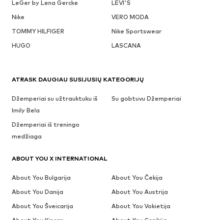
LeGer by Lena Gercke
LEVI'S
Nike
VERO MODA
TOMMY HILFIGER
Nike Sportswear
HUGO
LASCANA
ATRASK DAUGIAU SUSIJUSIŲ KATEGORIJŲ
Džemperiai su užtrauktuku iš
Su gobtuvu Džemperiai
Imily Bela
Džemperiai iš treningo
medžiaga
ABOUT YOU X INTERNATIONAL
About You Bulgarija
About You Čekija
About You Danija
About You Austrija
About You Šveicarija
About You Vokietija