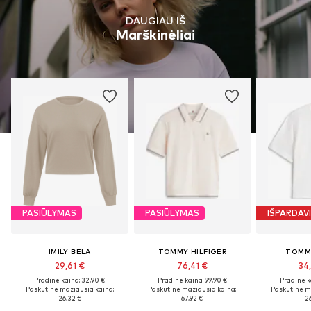
DAUGIAU IŠ
Marškinėliai
PASIŪLYMAS
PASIŪLYMAS
IŠPARDAV
IMILY BELA
TOMMY HILFIGER
TOMM
29,61 €
76,41 €
34
Pradinė kaina: 32,90 €
Pradinė kaina: 99,90 €
Pradinė k
Paskutinė mažiausia kaina:
Paskutinė mažiausia kaina:
Paskutinė m
26,32 €
67,92 €
26