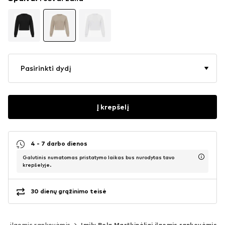
Pasirinkti dydį
Į krepšelį
4 - 7 darbo dienos
Galutinis numatomas pristatymo laikas bus nurodytas tavo
krepšelyje.
30 dienų grąžinimo teisė
iai ilgomis rankovėmis
Imily Bela Marškinėliai ilgomis rankovėmis