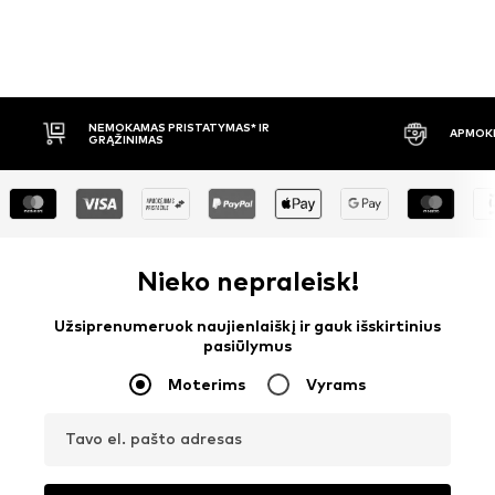
APMOKĖJIMAS PRISTAČIUS
30 DIENŲ 
Nieko nepraleisk!
Užsiprenumeruok naujienlaiškį ir gauk išskirtinius
pasiūlymus
Moterims
Vyrams
Tavo el. pašto adresas