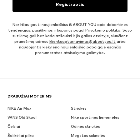
Registruotis
Norėčiau gauti naujienlaiškius iš ABOUT YOU apie dabartines
tendencijas, pasiūlymus ir kuponus pagal
Privatumo politika
. Savo
sutikimą gali bet kada atšaukti ir jis galios ateityje, siunčiant
pranešimą adresu
klientuaptarnavimas@aboutyou.lt
arba
naudojantis kiekvieno naujienlaiškio pabaigoje esančia
prenumeratos atsisakymo galimybe.
DRABUŽIAI MOTERIMS
NIKE Air Max
Striukės
VANS Old Skool
Nike sportinės liemenėlės
Čelsiai
Odinės striukės
Šalikėliai pilka
Megztos suknelės