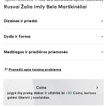
Rusvai Žalia Imily Bela Marškinėliai
Dizainas ir priedai
Vienspalvis
Dydis ir forma
plonas trikotažas
Apskrita kaklo iškirptė
Rankovės ilgis: ilgomis rankovėmis
Drapiruotas / rauktas
Medžiagos ir priežiūros priemonės
Ilgis: Normalaus ilgio
Dygsniuotas apvadas / kraštas
Pritaikomumas: Įprastas prigludimas
Pečius pridengiančios rankovės
Medžiaga: 62% Poliesteris – PES, 34% Medvilnė, 4%
To paties tono atspalvių siūlės
Dydžių lentelė
Pranešti apie teisinę problemą
Elastanas
Prekės Nr.
IBE0104003000001
Kilmės šalis: Kinija
Coins
Įsigyk šią prekę dabar ir uždirbk iki 
+30
 Coins, kuriuos 
galėsi iškeisti į nuolaidas.