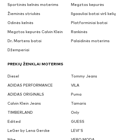
Sportinės kelnės moterims
Megztos kepurės
Žieminės striukės
Ilgaauliai batai virš kelių
Odinės kelnės
Platforminiai batai
Megztos kepurės Calvin Klein
Rankinės
Dr. Martens batai
Palaidinės moterims
Džemperiai
PREKIŲ ŽENKLAI MOTERIMS
Diesel
Tommy Jeans
ADIDAS PERFORMANCE
VILA
ADIDAS ORIGINALS
Puma
Calvin Klein Jeans
Tamaris
TIMBERLAND
Only
Edited
GUESS
LeGer by Lena Gercke
LEVI'S
Nike
VERO MODA