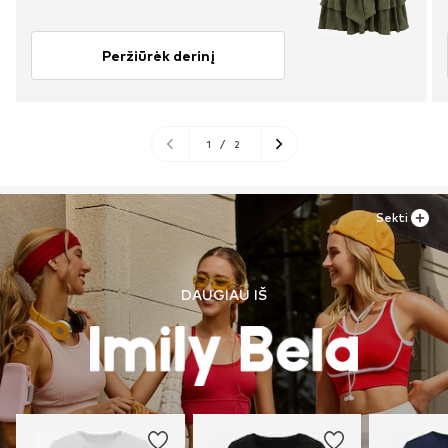
Peržiūrėk derinį
1
/
2
Sekti
DAUGIAU IŠ