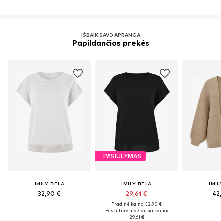
IŠBAIK SAVO APRANGĄ
Papildančios prekės
PASIŪLYMAS
IMILY BELA
IMILY BELA
IMIL
32,90 €
29,61 €
42
Pradinė kaina: 32,90 €
Paskutinė mažiausia kaina:
29,61 €