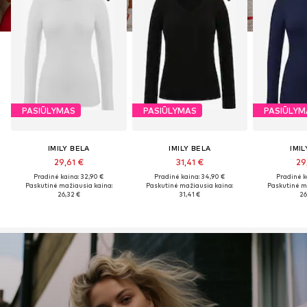
PASIŪLYMAS
PASIŪLYMAS
PASIŪLYM
IMILY BELA
IMILY BELA
IMIL
29,61 €
31,41 €
29
Pradinė kaina: 32,90 €
Pradinė kaina: 34,90 €
Pradinė k
Paskutinė mažiausia kaina:
Paskutinė mažiausia kaina:
Paskutinė m
26,32 €
31,41 €
26