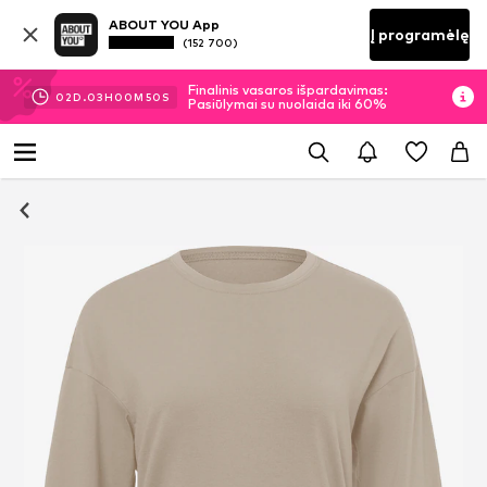
ABOUT YOU App
Į programėlę
(152 700)
Finalinis vasaros išpardavimas:
02
D.
03
H
00
M
49
S
Pasiūlymai su nuolaida iki 60%