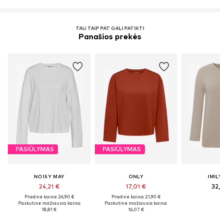
TAU TAIP PAT GALI PATIKTI
Panašios prekės
PASIŪLYMAS
PASIŪLYMAS
NOISY MAY
ONLY
IMIL
24,21 €
17,01 €
32
Pradinė kaina: 26,90 €
Pradinė kaina: 21,90 €
Paskutinė mažiausia kaina:
Paskutinė mažiausia kaina:
18,81 €
16,07 €