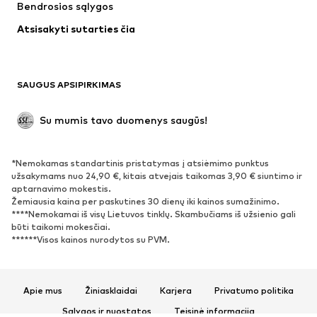
Bendrosios sąlygos
Apatiniai
Palaidinės ir tunikos
Atsisakyti sutarties čia
Paltai
Sijonai
Maudymosi drabužiai
Džemperiai
Švarkai
Kombinezonai
SAUGUS APSIPIRKIMAS
Dideli dydžiai
Drabužiai nėščiosioms
Proginiai
Išskirtiniai
Su mumis tavo duomenys saugūs!
Antrinis panaudojimas
*Nemokamas standartinis pristatymas į atsiėmimo punktus
BATAI
užsakymams nuo 24,90 €, kitais atvejais taikomas 3,90 € siuntimo ir
aptarnavimo mokestis.
Naujienos
Šiuo metu paklausu
Žemiausia kaina per paskutines 30 dienų iki kainos sumažinimo.
****Nemokamai iš visų Lietuvos tinklų. Skambučiams iš užsienio gali
Sportbačiai
Aulinukai
būti taikomi mokesčiai.
Batai su kulniukais
Auliniai batai
******Visos kainos nurodytos su PVM.
Basutės ir šlepetės
Bateliai
Sportiniai batai
Balerinos
Apie mus
Žiniasklaidai
Karjera
Privatumo politika
Įsispiriami bateliai
Šlepetės
Sąlygos ir nuostatos
Teisinė informacija