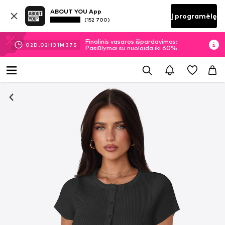
ABOUT YOU App
Į programėlę
(152 700)
Finalinis vasaros išpardavimas:
02
D.
02
H
31
M
37
S
Pasiūlymai su nuolaida iki 60%