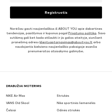
Registruotis
Norėčiau gauti naujienlaiškius iš ABOUT YOU apie dabartines
tendencijas, pasiūlymus ir kuponus pagal
Privatumo politika
. Savo
sutikimą gali bet kada atšaukti ir jis galios ateityje, siunčiant
pranešimą adresu
klientuaptarnavimas@aboutyou.lt
arba
naudojantis kiekvieno naujienlaiškio pabaigoje esančia
prenumeratos atsisakymo galimybe.
DRABUŽIAI MOTERIMS
NIKE Air Max
Striukės
VANS Old Skool
Nike sportinės liemenėlės
Čelsiai
Odinės striukės