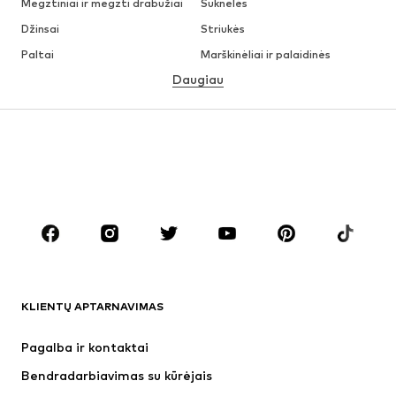
Megztiniai ir megzti drabužiai
Suknelės
Džinsai
Striukės
Paltai
Marškinėliai ir palaidinės
Daugiau
Kelnės
Apatiniai
Sijonai
Palaidinės ir tunikos
Džemperiai
Švarkai
Maudymosi drabužiai
Kombinezonai
Dideli dydžiai
Drabužiai nėščiosioms
Batai
Sportas
Aksesuarai
Premium
DRABUŽIAI
KLIENTŲ APTARNAVIMAS
Naujienos
Šiuo metu paklausu
Suknelės
Džinsai
Pagalba ir kontaktai
Marškinėliai ir palaidinės
Kelnės
Bendradarbiavimas su kūrėjais
Striukės
Megztiniai ir megzti drabužiai