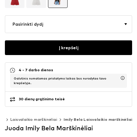
Pasirinkti dydį
Į krepšelį
4 - 7 darbo dienos
Galutinis numatomas pristatymo laikas bus nurodytas tavo
krepšelyje.
30 dienų grąžinimo teisė
iai
Laisvalaikio marškinėliai
Imily Bela Laisvalaikio marškinėliai
Juoda Imily Bela Marškinėliai