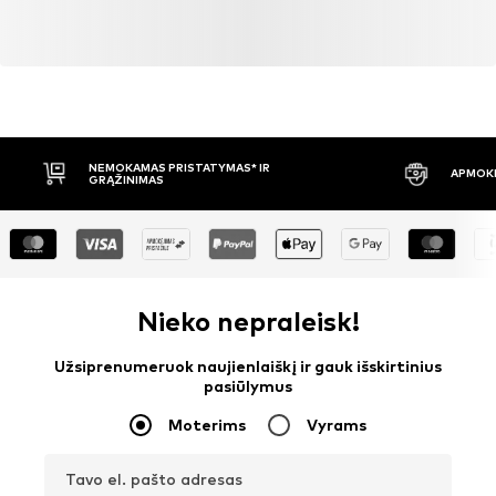
NEMOKAMAS PRISTATYMAS* IR
APMOKĖ
GRĄŽINIMAS
Nieko nepraleisk!
Užsiprenumeruok naujienlaiškį ir gauk išskirtinius
pasiūlymus
Moterims
Vyrams
Tavo el. pašto adresas