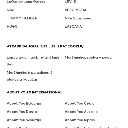
LeGer by Lena Gercke
LEVI'S
Nike
VERO MODA
TOMMY HILFIGER
Nike Sportswear
HUGO
LASCANA
ATRASK DAUGIAU SUSIJUSIŲ KATEGORIJŲ
Laisvalaikio marškinėliai iš Imily
Marškinėliai, spalva – juoda
Bela
Marškinėliai ir palaidinės iš
plonas trikotažas
ABOUT YOU X INTERNATIONAL
About You Bulgarija
About You Čekija
About You Danija
About You Austrija
About You Vokietija
About You Kipras