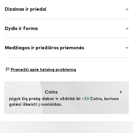
Dizainas ir priedai
Vienspalvis
Dydis ir forma
plonas trikotažas
Apskrita kaklo iškirptė
Rankovės ilgis: ketvirčio ilgio rankovės
Kraštas su sagomis
Medžiagos ir priežiūros priemonės
Ilgis: Normalaus ilgio
Mezgimas linijomis
Pritaikomumas: Siauras prigludimas
Minkšta tekstūra
Medžiaga: 85% Viskozė, 15% Poliamidas – PA
Užsegimas sagomis
Dydžių lentelė
Pranešti apie teisinę problemą
Prekės Nr.
IBE0570002000001
Coins
Įsigyk šią prekę dabar ir uždirbk iki 
+33
 Coins, kuriuos 
galėsi iškeisti į nuolaidas.