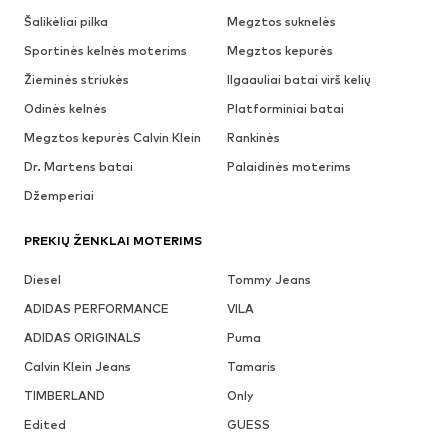
Šalikėliai pilka
Megztos suknelės
Sportinės kelnės moterims
Megztos kepurės
Žieminės striukės
Ilgaauliai batai virš kelių
Odinės kelnės
Platforminiai batai
Megztos kepurės Calvin Klein
Rankinės
Dr. Martens batai
Palaidinės moterims
Džemperiai
PREKIŲ ŽENKLAI MOTERIMS
Diesel
Tommy Jeans
ADIDAS PERFORMANCE
VILA
ADIDAS ORIGINALS
Puma
Calvin Klein Jeans
Tamaris
TIMBERLAND
Only
Edited
GUESS