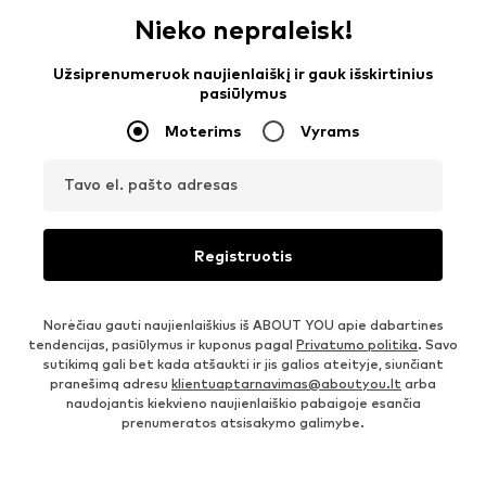
Nieko nepraleisk!
Užsiprenumeruok naujienlaiškį ir gauk išskirtinius
pasiūlymus
Moterims
Vyrams
Tavo el. pašto adresas
Registruotis
Norėčiau gauti naujienlaiškius iš ABOUT YOU apie dabartines
tendencijas, pasiūlymus ir kuponus pagal
Privatumo politika
. Savo
sutikimą gali bet kada atšaukti ir jis galios ateityje, siunčiant
pranešimą adresu
klientuaptarnavimas@aboutyou.lt
arba
naudojantis kiekvieno naujienlaiškio pabaigoje esančia
prenumeratos atsisakymo galimybe.