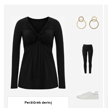
Peržiūrėk derinį