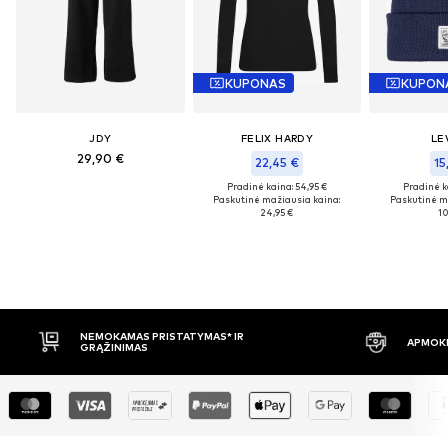
KUPONAS
KUPON
JDY
FELIX HARDY
LEV
29,90 €
22,45 €
15
Pradinė kaina: 54,95 €
Pradinė k
Paskutinė mažiausia kaina:
Paskutinė m
24,95 €
10
R
APMOKĖJIMAS PRISTAČIUS
3