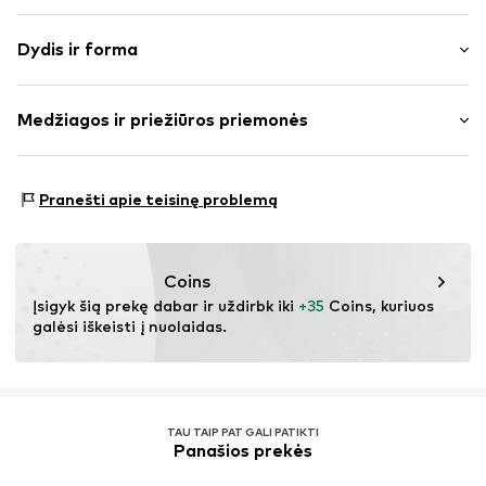
Vienspalvis
Dydis ir forma
plonas trikotažas
V formos iškirptė
Rankovės ilgis: ilgomis rankovėmis
Drapiruotas / rauktas
Medžiagos ir priežiūros priemonės
Ilgis: Normalaus ilgio
Dygsniuotas apvadas / kraštas
Pritaikomumas: Įprastas prigludimas
To paties tono atspalvių siūlės
Medžiaga: 61% Poliesteris – PES, 33% Viskozė, 6%
Dydžių lentelė
Pranešti apie teisinę problemą
Prekės Nr.
IBE0102001000001
Elastanas
Coins
Įsigyk šią prekę dabar ir uždirbk iki 
+35
 Coins, kuriuos 
galėsi iškeisti į nuolaidas.
TAU TAIP PAT GALI PATIKTI
Panašios prekės