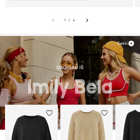
1
/
4
Sekti
DAUGIAU IŠ