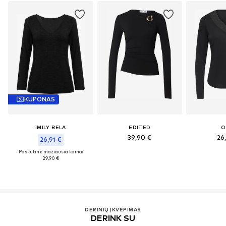
KUPONAS
IMILY BELA
EDITED
O
39,90 €
26
26,91 €
Paskutinė mažiausia kaina:
29,90 €
DERINIŲ ĮKVĖPIMAS
DERINK SU