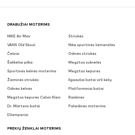
DRABUŽIAI MOTERIMS
NIKE Air Max
Striukės
VANS Old Skool
Nike sportinės liemenėlės
Čelsiai
Odinės striukės
Šalikėliai pilka
Megztos suknelės
Sportinės kelnės moterims
Megztos kepurės
Žieminės striukės
Ilgaauliai batai virš kelių
Odinės kelnės
Platforminiai batai
Megztos kepurės Calvin Klein
Rankinės
Dr. Martens batai
Palaidinės moterims
Džemperiai
PREKIŲ ŽENKLAI MOTERIMS