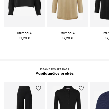
IMILY BELA
IMILY BELA
IMIL
32,90 €
37,90 €
37
IŠBAIK SAVO APRANGĄ
Papildančios prekės