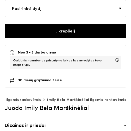
Pasirinkti dydį
Į krepšelį
Nuo 3 - 5 darbo dienų
Galutinis numatomas pristatymo laikas bus nurodytas tavo
krepšelyje.
30 dienų grąžinimo teisė
iai ilgomis rankovėmis
Imily Bela Marškinėliai ilgomis rankovėmis
Juoda Imily Bela Marškinėliai
Dizainas ir priedai