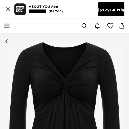
ABOUT YOU App
Į programėlę
(152 700)