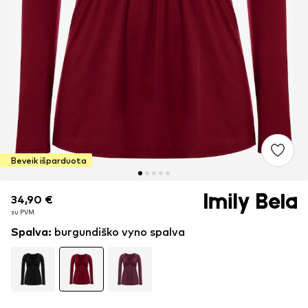
Beveik išparduota
34,90 €
34,90 €
su PVM
su PVM
Spalva
:
burgundiško vyno spalva