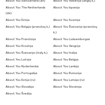
About You Switzerland (en)
About You Vokietija (anglų k.)
About You The Netherlands
About You Ispanija
(de)
About You Estija
About You Suomija
About You Belgija (prancūzų k.)
About You Šveicarija (prancūzų
k.)
About You Prancūzija
About You Liuksemburgas
About You Kroatija
About You Vengrija
About You Šveicarija (italų k.)
About You Italija
About You Latvija
About You Belgija
About You Nyderlandai
About You Lenkija
About You Portugalija
About You Rumunija
About You Estija (ru)
About You Latvija (ru)
About You Slovakija
About You Slovėnija
About You Švedija