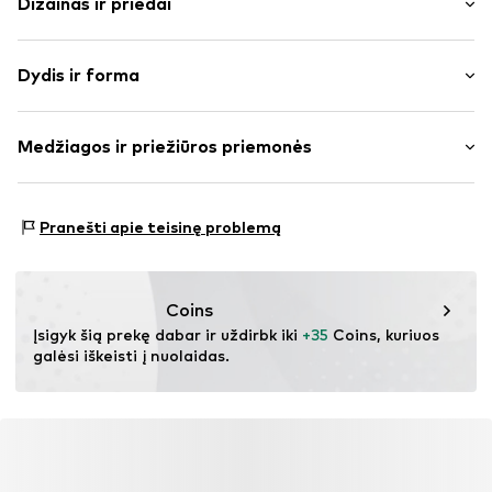
Dizainas ir priedai
Vienspalvis
Dydis ir forma
plonas trikotažas
V formos iškirptė
Rankovės ilgis: ilgomis rankovėmis
Drapiruotas / rauktas
Medžiagos ir priežiūros priemonės
Ilgis: Normalaus ilgio
Dygsniuotas apvadas / kraštas
Pritaikomumas: Įprastas prigludimas
Gili iškirptė / dekoltė
Medžiaga: 61% Poliesteris – PES, 33% Viskozė, 6%
To paties tono atspalvių siūlės
Dydžių lentelė
Pranešti apie teisinę problemą
Elastanas
Prekės Nr.
IBE0102002000001
Coins
Įsigyk šią prekę dabar ir uždirbk iki 
+35
 Coins, kuriuos 
galėsi iškeisti į nuolaidas.