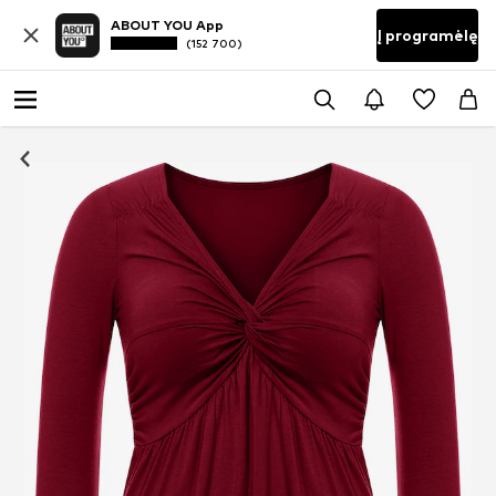
ABOUT YOU App
Į programėlę
(152 700)