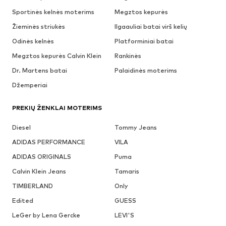
Sportinės kelnės moterims
Megztos kepurės
Žieminės striukės
Ilgaauliai batai virš kelių
Odinės kelnės
Platforminiai batai
Megztos kepurės Calvin Klein
Rankinės
Dr. Martens batai
Palaidinės moterims
Džemperiai
PREKIŲ ŽENKLAI MOTERIMS
Diesel
Tommy Jeans
ADIDAS PERFORMANCE
VILA
ADIDAS ORIGINALS
Puma
Calvin Klein Jeans
Tamaris
TIMBERLAND
Only
Edited
GUESS
LeGer by Lena Gercke
LEVI'S