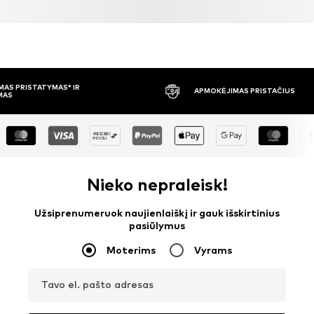
APMOKĖJIMAS PRISTAČIUS
30 DIENŲ 
Nieko nepraleisk!
Užsiprenumeruok naujienlaiškį ir gauk išskirtinius
pasiūlymus
Moterims
Vyrams
Tavo el. pašto adresas