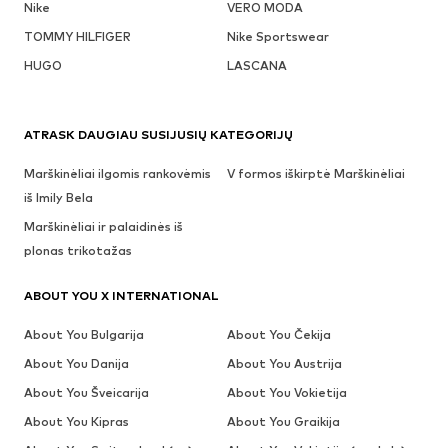
Nike
VERO MODA
TOMMY HILFIGER
Nike Sportswear
HUGO
LASCANA
ATRASK DAUGIAU SUSIJUSIŲ KATEGORIJŲ
Marškinėliai ilgomis rankovėmis
V formos iškirptė Marškinėliai
iš Imily Bela
Marškinėliai ir palaidinės iš
plonas trikotažas
ABOUT YOU X INTERNATIONAL
About You Bulgarija
About You Čekija
About You Danija
About You Austrija
About You Šveicarija
About You Vokietija
About You Kipras
About You Graikija