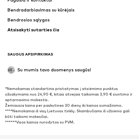
Marškinėliai ir palaidinės
Kelnės
Bendradarbiavimas su kūrėjais
Striukės
Megztiniai ir megzti drabužiai
Bendrosios sąlygos
Apatiniai
Palaidinės ir tunikos
Atsisakyti sutarties čia
Paltai
Sijonai
Maudymosi drabužiai
Džemperiai
Švarkai
Kombinezonai
SAUGUS APSIPIRKIMAS
Dideli dydžiai
Drabužiai nėščiosioms
Proginiai
Išskirtiniai
Su mumis tavo duomenys saugūs!
Antrinis panaudojimas
*Nemokamas standartinis pristatymas į atsiėmimo punktus
BATAI
užsakymams nuo 24,90 €, kitais atvejais taikomas 3,90 € siuntimo ir
aptarnavimo mokestis.
Naujienos
Šiuo metu paklausu
Žemiausia kaina per paskutines 30 dienų iki kainos sumažinimo.
****Nemokamai iš visų Lietuvos tinklų. Skambučiams iš užsienio gali
Sportbačiai
Aulinukai
būti taikomi mokesčiai.
Batai su kulniukais
Auliniai batai
******Visos kainos nurodytos su PVM.
Basutės ir šlepetės
Bateliai
Sportiniai batai
Balerinos