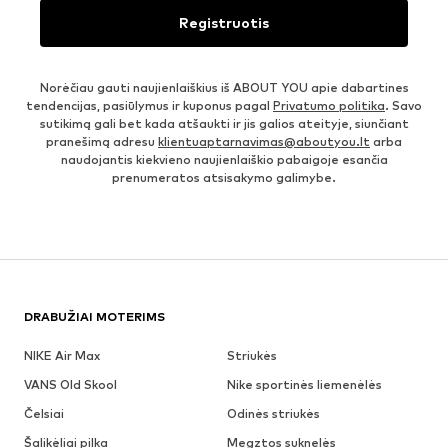
Registruotis
Norėčiau gauti naujienlaiškius iš ABOUT YOU apie dabartines
tendencijas, pasiūlymus ir kuponus pagal
Privatumo politika
. Savo
sutikimą gali bet kada atšaukti ir jis galios ateityje, siunčiant
pranešimą adresu
klientuaptarnavimas@aboutyou.lt
arba
naudojantis kiekvieno naujienlaiškio pabaigoje esančia
prenumeratos atsisakymo galimybe.
DRABUŽIAI MOTERIMS
NIKE Air Max
Striukės
VANS Old Skool
Nike sportinės liemenėlės
Čelsiai
Odinės striukės
Šalikėliai pilka
Megztos suknelės