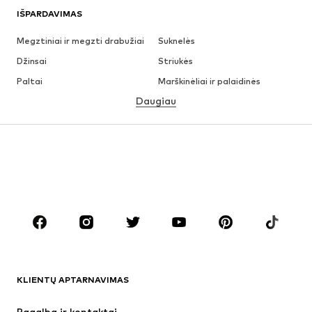
IŠPARDAVIMAS
Megztiniai ir megzti drabužiai
Suknelės
Džinsai
Striukės
Paltai
Marškinėliai ir palaidinės
Daugiau
Kelnės
Apatiniai
Sijonai
Palaidinės ir tunikos
Džemperiai
Švarkai
Maudymosi drabužiai
Kombinezonai
Dideli dydžiai
Drabužiai nėščiosioms
Batai
Sportas
Aksesuarai
Premium
DRABUŽIAI
KLIENTŲ APTARNAVIMAS
Naujienos
Šiuo metu paklausu
Suknelės
Džinsai
Pagalba ir kontaktai