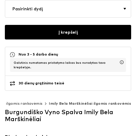
Pasirinkti dydį
Į krepšelį
Nuo 3 - 5 darbo dienų
Galutinis numatomas pristatymo laikas bus nurodytas tavo
krepšelyje.
30 dienų grąžinimo teisė
iai ilgomis rankovėmis
Imily Bela Marškinėliai ilgomis rankovėmis
Burgundiško Vyno Spalva Imily Bela
Marškinėliai