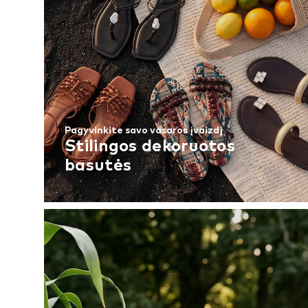
Pagyvinkite savo vasaros įvaizdį
Stilingos dekoruotos
basutės