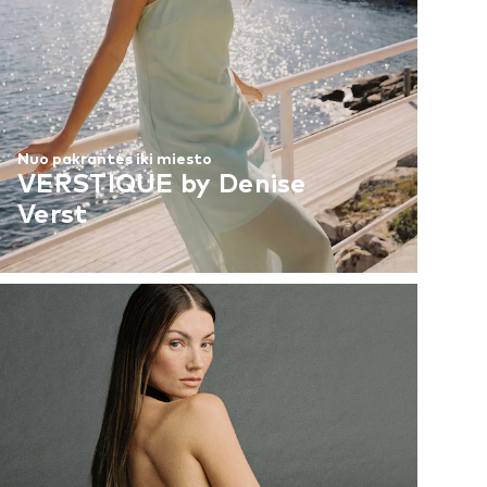
Nuo pakrantės iki miesto
VERSTIQUE by Denise
Verst