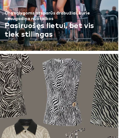
Oro sąlygoms atsparūs drabužiai, kurie
nesugadina nuotaikos
Pasiruošęs lietui, bet vis
tiek stilingas