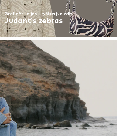
Grafinės linijos – ryškus įvaizdis
Judantis zebras