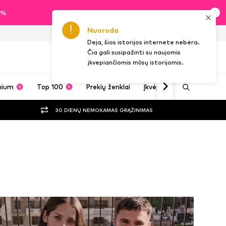
60%
Nuoroda
LT
Deja, šios istorijos internete nebėra.
Čia gali susipažinti su naujomis
įkvepiančiomis mūsų istorijomis.
mium
Top 100
Prekių ženklai
Įkvėpimas
30 DIENŲ NEMOKAMAS GRĄŽINIMAS