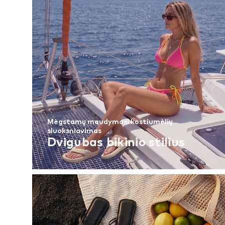
Mėgstamų maudymosi kostiumėlių
sluoksniavimas
Dvigubas bikinio stilius