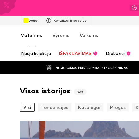
Outlet
Kontaktai ir pagalba
Moterims
Vyrams
Vaikams
Nauja kolekcija
IŠPARDAVIMAS
Drabužiai
NEMOKAMAS PRISTATYMAS* IR GRĄŽINIMAS
Visos istorijos
365
Visi
Tendencijos
Katalogai
Progos
K