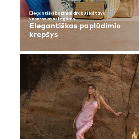
Elegantiški baziniai drabužiai tavo
vasaros atostogoms
Elegantiškas paplūdimio
krepšys