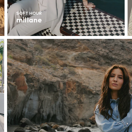
SOFT HOUR
millane