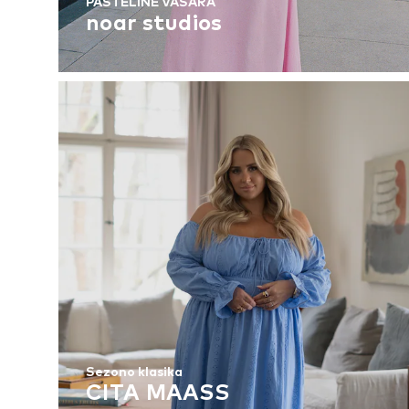
PASTELINĖ VASARA
noar studios
Sezono klasika
CITA MAASS