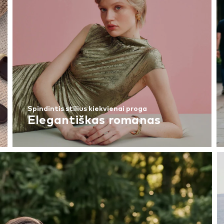
Spindintis stilius kiekvienai proga
Elegantiškas romanas