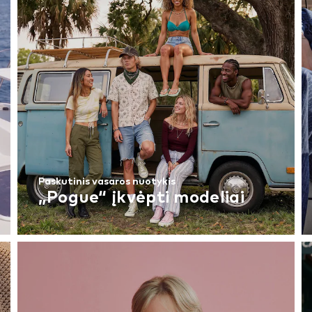
Paskutinis vasaros nuotykis
„Pogue“ įkvėpti modeliai