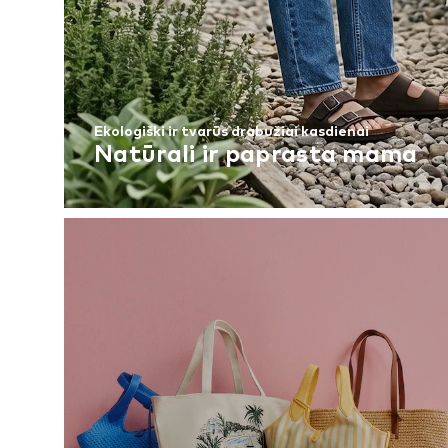
Ekologiški ir tvarūs drabužiai kasdienai
Natūrali ir paprasta mama