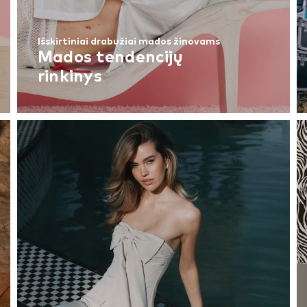
Išskirtiniai drabužiai mados žinovams
Mados tendencijų
rinkinys