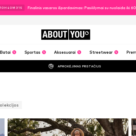
Finalinis vasaros išpardavimas: Pasiūlymai su nuolaida iki 
10
H
40
M
28
S
ABOUT
YOU
Batai
Sportas
Aksesuarai
Streetwear
Pre
APMOKĖJIMAS PRISTAČIUS
olekcijos