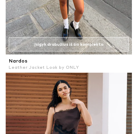
Įsigyk drabužius iš šio komplekto
Nardos
Leather Jacket Look by ONLY