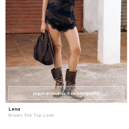
Įsigyk drabužius iš šio komplekto
Lena
Brown Silk Top Look