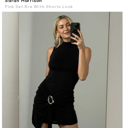
Sarah Harrison
Pink Set Bra With Shorts Look