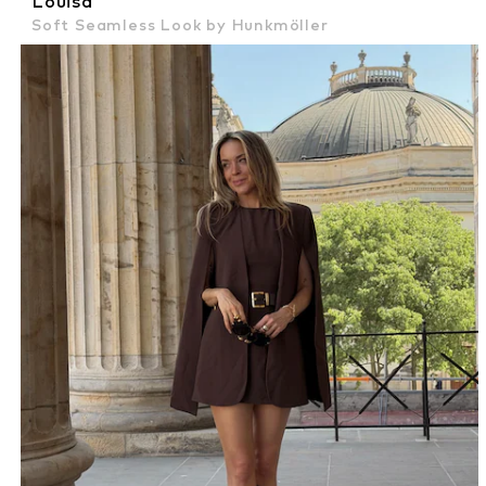
Louisa
Soft Seamless Look by Hunkmöller