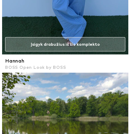
Įsigyk drabužius iš šio komplekto
Hannah
BOSS Open Look by BOSS