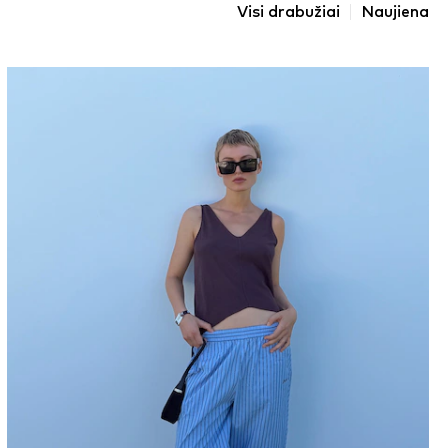
Visi drabužiai
Naujiena