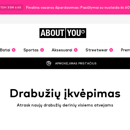
Finalinis vasaros išpardavimas: Pasiūlymai su nuolaida iki 6
13
H
35
M
43
S
ABOUT
YOU
Batai
Sportas
Aksesuarai
Streetwear
Pre
APMOKĖJIMAS PRISTAČIUS
Drabužių įkvėpimas
Atrask naujų drabužių derinių visiems atvejams