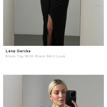
Lena Gercke
Black Top With Black Skirt Look