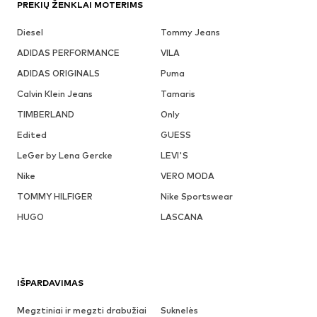
PREKIŲ ŽENKLAI MOTERIMS
Diesel
Tommy Jeans
ADIDAS PERFORMANCE
VILA
ADIDAS ORIGINALS
Puma
Calvin Klein Jeans
Tamaris
TIMBERLAND
Only
Edited
GUESS
LeGer by Lena Gercke
LEVI'S
Nike
VERO MODA
TOMMY HILFIGER
Nike Sportswear
HUGO
LASCANA
IŠPARDAVIMAS
Megztiniai ir megzti drabužiai
Suknelės