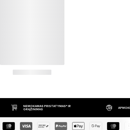
NEMOKAMAS PRISTATYMAS* IR
APMOKĖ
GRĄŽINIMAS