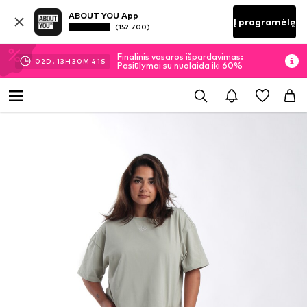
ABOUT YOU App
Į programėlę
(152 700)
Finalinis vasaros išpardavimas:
02
D.
13
H
30
M
41
S
Pasiūlymai su nuolaida iki 60%