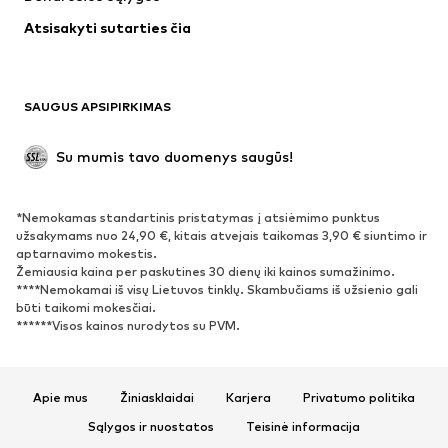
Apatiniai
Palaidinės ir tunikos
Atsisakyti sutarties čia
Paltai
Sijonai
Maudymosi drabužiai
Džemperiai
Švarkai
Kombinezonai
SAUGUS APSIPIRKIMAS
Dideli dydžiai
Drabužiai nėščiosioms
Proginiai
Išskirtiniai
Su mumis tavo duomenys saugūs!
Antrinis panaudojimas
*Nemokamas standartinis pristatymas į atsiėmimo punktus
BATAI
užsakymams nuo 24,90 €, kitais atvejais taikomas 3,90 € siuntimo ir
aptarnavimo mokestis.
Naujienos
Šiuo metu paklausu
Žemiausia kaina per paskutines 30 dienų iki kainos sumažinimo.
****Nemokamai iš visų Lietuvos tinklų. Skambučiams iš užsienio gali
Sportbačiai
Aulinukai
būti taikomi mokesčiai.
Batai su kulniukais
Auliniai batai
******Visos kainos nurodytos su PVM.
Basutės ir šlepetės
Bateliai
Sportiniai batai
Balerinos
Apie mus
Žiniasklaidai
Karjera
Privatumo politika
Įsispiriami bateliai
Šlepetės
Sąlygos ir nuostatos
Teisinė informacija
Išskirtiniai