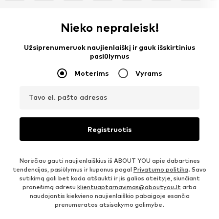
Nieko nepraleisk!
Užsiprenumeruok naujienlaiškį ir gauk išskirtinius
pasiūlymus
Moterims
Vyrams
Tavo el. pašto adresas
Registruotis
Norėčiau gauti naujienlaiškius iš ABOUT YOU apie dabartines
tendencijas, pasiūlymus ir kuponus pagal
Privatumo politika
. Savo
sutikimą gali bet kada atšaukti ir jis galios ateityje, siunčiant
pranešimą adresu
klientuaptarnavimas@aboutyou.lt
arba
naudojantis kiekvieno naujienlaiškio pabaigoje esančia
prenumeratos atsisakymo galimybe.