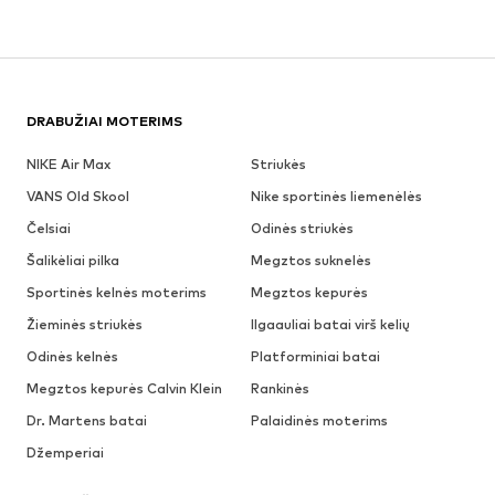
DRABUŽIAI MOTERIMS
NIKE Air Max
Striukės
VANS Old Skool
Nike sportinės liemenėlės
Čelsiai
Odinės striukės
Šalikėliai pilka
Megztos suknelės
Sportinės kelnės moterims
Megztos kepurės
Žieminės striukės
Ilgaauliai batai virš kelių
Odinės kelnės
Platforminiai batai
Megztos kepurės Calvin Klein
Rankinės
Dr. Martens batai
Palaidinės moterims
Džemperiai