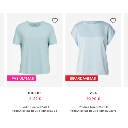
PASIŪLYMAS
IŠPARDAVIMAS
OBJECT
VILA
21,52 €
20,90 €
Pradinė kaina: 26,90 €
Pradinė kaina: 26,90 €
L
Galimi dydžiai: XS, S, M, L, XL
Galimi dydžiai: XS, S, M, L, XL, XXL
Paskutinė mažiausia kaina:
16,72 €
Paskutinė mažiausia kaina:
20,18 €
Į krepšelį
Į krepšelį