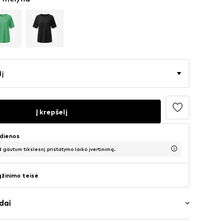
dį
Į krepšelį
 dienos
d gautum tikslesnį pristatymo laiko įvertinimą.
ąžinimo teisė
dai