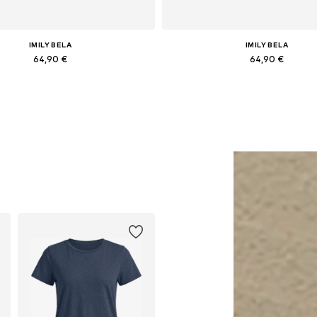
IMILY BELA
IMILY BELA
64,90 €
64,90 €
Galimi dydžiai: 36, 38, 40, 42
Galimi dydžiai: 36, 38, 40, 4
Į krepšelį
Į krepšelį