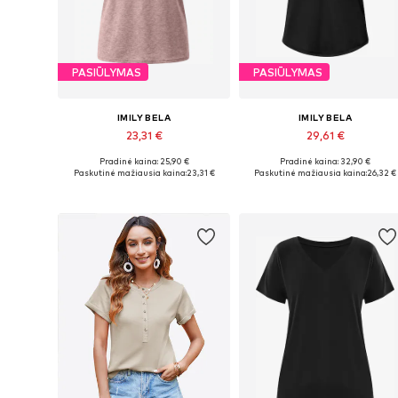
PASIŪLYMAS
PASIŪLYMAS
IMILY BELA
IMILY BELA
23,31 €
29,61 €
Pradinė kaina: 25,90 €
Pradinė kaina: 32,90 €
Galimi dydžiai: S, M, L, XL, XXL
Galimi dydžiai: S, M, L, XL, XXL
Paskutinė mažiausia kaina:
23,31 €
Paskutinė mažiausia kaina:
26,32 €
Į krepšelį
Į krepšelį