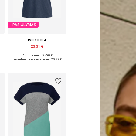
PASIŪLYMAS
IMILY BELA
23,31 €
Pradinė kaina: 25,90 €
Galimi dydžiai: S, M, L, XL
Paskutinė mažiausia kaina:
20,72 €
Į krepšelį