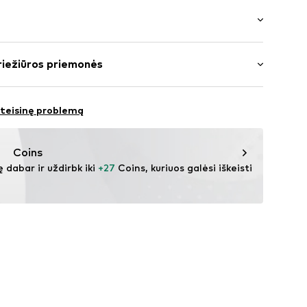
ažas
 iškirptė
: ketvirčio ilgio rankovės
pvadas / kraštas
riežiūros priemonės
us ilgio
sminga medžiaga
: Įprastas prigludimas
888001000001
oliesteris – PES, 20% Elastanas, 5% Elastanas
 teisinę problemą
Coins
ę dabar ir uždirbk iki 
+27
 Coins, kuriuos galėsi iškeisti 