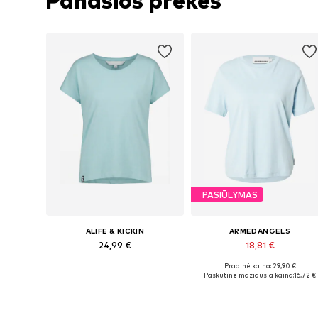
Panašios prekės
PASIŪLYMAS
ALIFE & KICKIN
ARMEDANGELS
24,99 €
18,81 €
Pradinė kaina: 29,90 €
Galimi dydžiai: S, M, L
Galimi dydžiai: XS, M, L, XL, XX
Paskutinė mažiausia kaina:
16,72 €
Į krepšelį
Į krepšelį