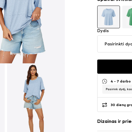
Dydis
Pasirinkti dy
4 - 7 darbo
Pasirink dydį, ka
30 dienų gr
Dizainas ir prie