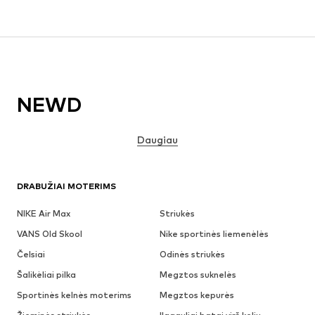
NEWD
Daugiau
DRABUŽIAI MOTERIMS
NIKE Air Max
Striukės
VANS Old Skool
Nike sportinės liemenėlės
Čelsiai
Odinės striukės
Šalikėliai pilka
Megztos suknelės
Sportinės kelnės moterims
Megztos kepurės