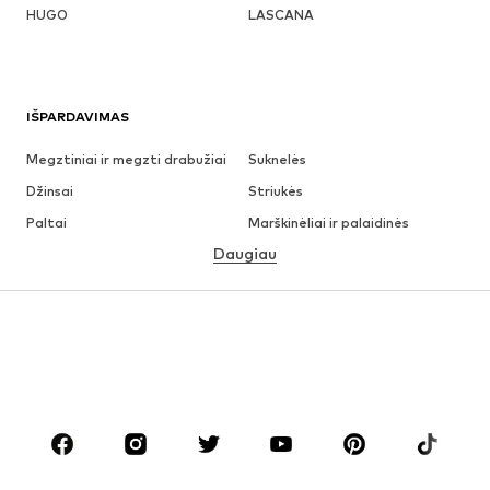
HUGO
LASCANA
IŠPARDAVIMAS
Megztiniai ir megzti drabužiai
Suknelės
Džinsai
Striukės
Paltai
Marškinėliai ir palaidinės
Daugiau
Kelnės
Apatiniai
Sijonai
Palaidinės ir tunikos
Džemperiai
Švarkai
Maudymosi drabužiai
Kombinezonai
Dideli dydžiai
Drabužiai nėščiosioms
Batai
Sportas
Aksesuarai
Premium