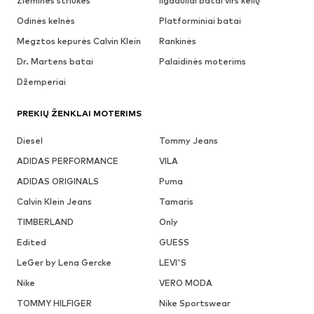
Žieminės striukės
Ilgaauliai batai virš kelių
Odinės kelnės
Platforminiai batai
Megztos kepurės Calvin Klein
Rankinės
Dr. Martens batai
Palaidinės moterims
Džemperiai
PREKIŲ ŽENKLAI MOTERIMS
Diesel
Tommy Jeans
ADIDAS PERFORMANCE
VILA
ADIDAS ORIGINALS
Puma
Calvin Klein Jeans
Tamaris
TIMBERLAND
Only
Edited
GUESS
LeGer by Lena Gercke
LEVI'S
Nike
VERO MODA
TOMMY HILFIGER
Nike Sportswear