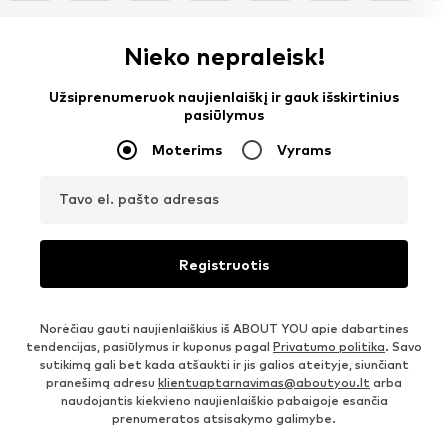
Nieko nepraleisk!
Užsiprenumeruok naujienlaiškį ir gauk išskirtinius
pasiūlymus
Moterims
Vyrams
Tavo el. pašto adresas
Registruotis
Norėčiau gauti naujienlaiškius iš ABOUT YOU apie dabartines
tendencijas, pasiūlymus ir kuponus pagal
Privatumo politika
. Savo
sutikimą gali bet kada atšaukti ir jis galios ateityje, siunčiant
pranešimą adresu
klientuaptarnavimas@aboutyou.lt
arba
naudojantis kiekvieno naujienlaiškio pabaigoje esančia
prenumeratos atsisakymo galimybe.