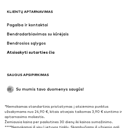
DRABUŽIAI
KLIENTŲ APTARNAVIMAS
Naujienos
Šiuo metu paklausu
Suknelės
Džinsai
Pagalba ir kontaktai
Marškinėliai ir palaidinės
Kelnės
Bendradarbiavimas su kūrėjais
Striukės
Megztiniai ir megzti drabužiai
Bendrosios sąlygos
Apatiniai
Palaidinės ir tunikos
Atsisakyti sutarties čia
Paltai
Sijonai
Maudymosi drabužiai
Džemperiai
Švarkai
Kombinezonai
SAUGUS APSIPIRKIMAS
Dideli dydžiai
Drabužiai nėščiosioms
Proginiai
Išskirtiniai
Su mumis tavo duomenys saugūs!
Antrinis panaudojimas
*Nemokamas standartinis pristatymas į atsiėmimo punktus
BATAI
užsakymams nuo 24,90 €, kitais atvejais taikomas 3,90 € siuntimo ir
aptarnavimo mokestis.
Naujienos
Šiuo metu paklausu
Žemiausia kaina per paskutines 30 dienų iki kainos sumažinimo.
****Nemokamai iš visų Lietuvos tinklų. Skambučiams iš užsienio gali
Sportbačiai
Aulinukai