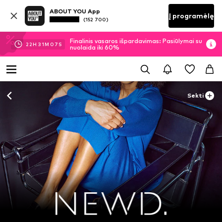
ABOUT YOU App
Į programėlę
(152 700)
Finalinis vasaros išpardavimas: Pasiūlymai su
22
H
31
M
06
S
nuolaida iki 60%
Sekti