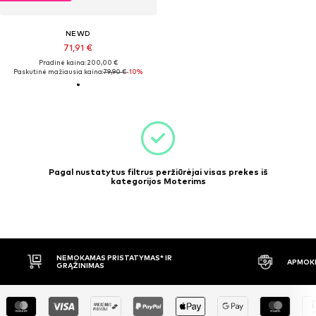
NEWD
71,91 €
Pradinė kaina: 200,00 €
Paskutinė mažiausia kaina:
79,90 €
-10%
Pagal nustatytus filtrus peržiūrėjai visas prekes iš
kategorijos Moterims
NEMOKAMAS PRISTATYMAS* IR
APMOKĖ
GRĄŽINIMAS