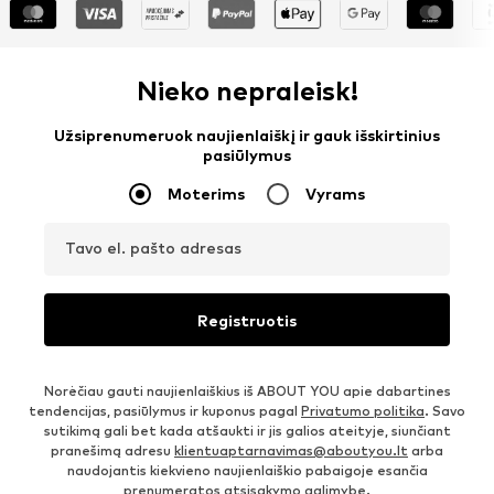
Nieko nepraleisk!
Užsiprenumeruok naujienlaiškį ir gauk išskirtinius
pasiūlymus
Moterims
Vyrams
Tavo el. pašto adresas
Registruotis
Norėčiau gauti naujienlaiškius iš ABOUT YOU apie dabartines
tendencijas, pasiūlymus ir kuponus pagal
Privatumo politika
. Savo
sutikimą gali bet kada atšaukti ir jis galios ateityje, siunčiant
pranešimą adresu
klientuaptarnavimas@aboutyou.lt
arba
naudojantis kiekvieno naujienlaiškio pabaigoje esančia
prenumeratos atsisakymo galimybe.