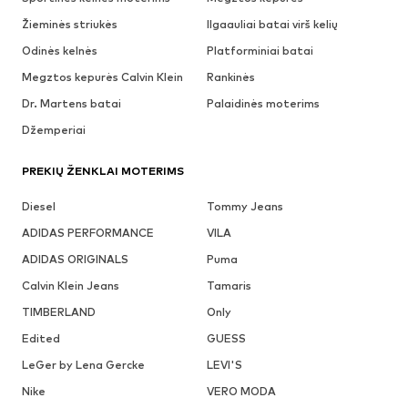
Žieminės striukės
Ilgaauliai batai virš kelių
Odinės kelnės
Platforminiai batai
Megztos kepurės Calvin Klein
Rankinės
Dr. Martens batai
Palaidinės moterims
Džemperiai
PREKIŲ ŽENKLAI MOTERIMS
Diesel
Tommy Jeans
ADIDAS PERFORMANCE
VILA
ADIDAS ORIGINALS
Puma
Calvin Klein Jeans
Tamaris
TIMBERLAND
Only
Edited
GUESS
LeGer by Lena Gercke
LEVI'S
Nike
VERO MODA