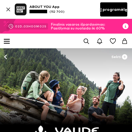
ABOUT YOU App
Į programėlę
(152 700)
Finalinis vasaros išpardavimas:
02
D.
03
H
00
M
02
S
Pasiūlymai su nuolaida iki 60%
Sekti