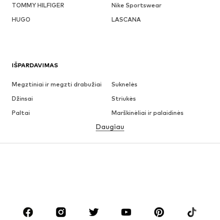
TOMMY HILFIGER
Nike Sportswear
HUGO
LASCANA
IŠPARDAVIMAS
Megztiniai ir megzti drabužiai
Suknelės
Džinsai
Striukės
Paltai
Marškinėliai ir palaidinės
Daugiau
Kelnės
Apatiniai
Sijonai
Palaidinės ir tunikos
Džemperiai
Švarkai
Maudymosi drabužiai
Kombinezonai
Dideli dydžiai
Drabužiai nėščiosioms
Batai
Sportas
Aksesuarai
Premium