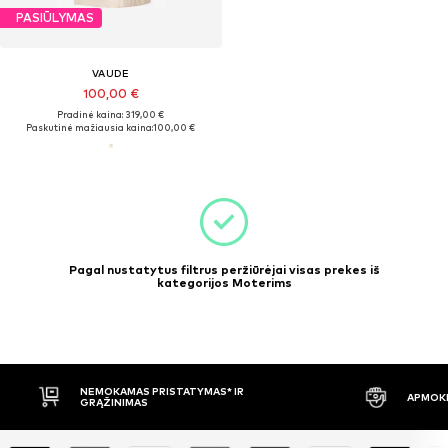
PASIŪLYMAS
VAUDE
100,00 €
Pradinė kaina: 319,00 €
Paskutinė mažiausia kaina:
100,00 €
Pagal nustatytus filtrus peržiūrėjai visas prekes iš
kategorijos Moterims
NEMOKAMAS PRISTATYMAS* IR
APMOKĖ
GRĄŽINIMAS