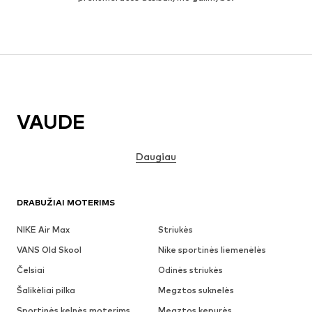
VAUDE
Daugiau
DRABUŽIAI MOTERIMS
NIKE Air Max
Striukės
VANS Old Skool
Nike sportinės liemenėlės
Čelsiai
Odinės striukės
Šalikėliai pilka
Megztos suknelės
Sportinės kelnės moterims
Megztos kepurės