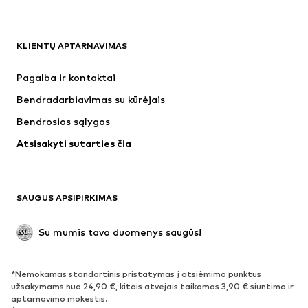
DRABUŽIAI
KLIENTŲ APTARNAVIMAS
Naujienos
Šiuo metu paklausu
Suknelės
Džinsai
Pagalba ir kontaktai
Marškinėliai ir palaidinės
Kelnės
Bendradarbiavimas su kūrėjais
Striukės
Megztiniai ir megzti drabužiai
Bendrosios sąlygos
Apatiniai
Palaidinės ir tunikos
Atsisakyti sutarties čia
Paltai
Sijonai
Maudymosi drabužiai
Džemperiai
Švarkai
Kombinezonai
SAUGUS APSIPIRKIMAS
Dideli dydžiai
Drabužiai nėščiosioms
Proginiai
Išskirtiniai
Su mumis tavo duomenys saugūs!
Antrinis panaudojimas
*Nemokamas standartinis pristatymas į atsiėmimo punktus
BATAI
užsakymams nuo 24,90 €, kitais atvejais taikomas 3,90 € siuntimo ir
aptarnavimo mokestis.
Naujienos
Šiuo metu paklausu