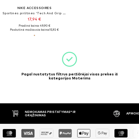
NIKE ACCESSOIRES
Sportinės pirštinės 'Tech And Grip 3.0'
17,94 €
Pradinė kaina: 49,90 €
Paskutinė mažiausia kaina:
15,92 €
Pagal nustatytus filtrus peržiūrėjai visas prekes iš
kategorijos Moterims
NEMOKAMAS PRISTATYMAS* IR
APMOKĖ
GRĄŽINIMAS