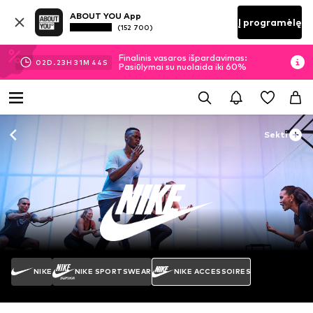
ABOUT YOU App
Į programėlę
(152 700)
Finalinis vasaros išpardavimas:
02
D.
23
H
31
M
43
S
Pasiūlymai su nuolaida iki 60%
Sekti
NIKE
NIKE SPORTSWEAR
NIKE ACCESSOIRES