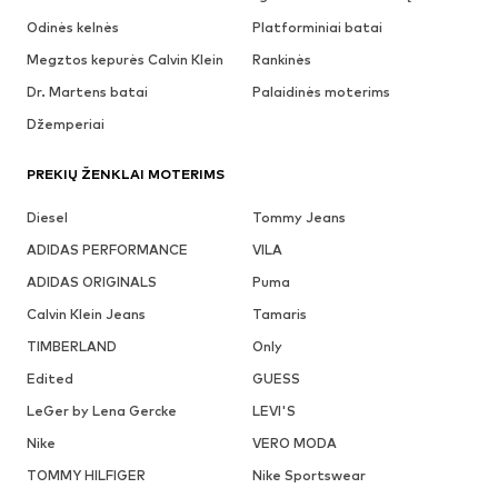
Odinės kelnės
Platforminiai batai
Megztos kepurės Calvin Klein
Rankinės
Dr. Martens batai
Palaidinės moterims
Džemperiai
PREKIŲ ŽENKLAI MOTERIMS
Diesel
Tommy Jeans
ADIDAS PERFORMANCE
VILA
ADIDAS ORIGINALS
Puma
Calvin Klein Jeans
Tamaris
TIMBERLAND
Only
Edited
GUESS
LeGer by Lena Gercke
LEVI'S
Nike
VERO MODA
TOMMY HILFIGER
Nike Sportswear