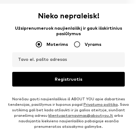
Nieko nepraleisk!
Užsiprenumeruok naujienlaiškį ir gauk išskirtinius
pasiūlymus
Moterims
Vyrams
Tavo el. pašto adresas
Registruotis
Norėčiau gauti naujienlaiškius iš ABOUT YOU apie dabartines
tendencijas, pasiūlymus ir kuponus pagal
Privatumo politika
. Savo
sutikimą gali bet kada atšaukti ir jis galios ateityje, siunčiant
pranešimą adresu
klientuaptarnavimas@aboutyou.lt
arba
naudojantis kiekvieno naujienlaiškio pabaigoje esančia
prenumeratos atsisakymo galimybe.