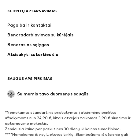
KLIENTŲ APTARNAVIMAS
Naujienos
Šiuo metu paklausu
Suknelės
Džinsai
Pagalba ir kontaktai
Marškinėliai ir palaidinės
Kelnės
Bendradarbiavimas su kūrėjais
Striukės
Megztiniai ir megzti drabužiai
Bendrosios sąlygos
Apatiniai
Palaidinės ir tunikos
Atsisakyti sutarties čia
Paltai
Sijonai
Maudymosi drabužiai
Džemperiai
Švarkai
Kombinezonai
SAUGUS APSIPIRKIMAS
Dideli dydžiai
Drabužiai nėščiosioms
Proginiai
Išskirtiniai
Su mumis tavo duomenys saugūs!
Antrinis panaudojimas
*Nemokamas standartinis pristatymas į atsiėmimo punktus
BATAI
užsakymams nuo 24,90 €, kitais atvejais taikomas 3,90 € siuntimo ir
aptarnavimo mokestis.
Naujienos
Šiuo metu paklausu
Žemiausia kaina per paskutines 30 dienų iki kainos sumažinimo.
****Nemokamai iš visų Lietuvos tinklų. Skambučiams iš užsienio gali
Sportbačiai
Aulinukai