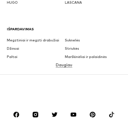
HUGO
LASCANA
IŠPARDAVIMAS
Megztiniai ir megzti drabužiai
Suknelės
Džinsai
Striukės
Paltai
Marškinėliai ir palaidinės
Daugiau
Kelnės
Apatiniai
Sijonai
Palaidinės ir tunikos
Džemperiai
Švarkai
Maudymosi drabužiai
Kombinezonai
Dideli dydžiai
Drabužiai nėščiosioms
Batai
Sportas
Aksesuarai
Premium
DRABUŽIAI