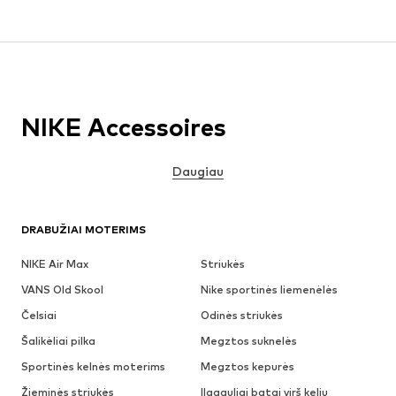
NIKE Accessoires
Daugiau
DRABUŽIAI MOTERIMS
NIKE Air Max
Striukės
VANS Old Skool
Nike sportinės liemenėlės
Čelsiai
Odinės striukės
Šalikėliai pilka
Megztos suknelės
Sportinės kelnės moterims
Megztos kepurės
Žieminės striukės
Ilgaauliai batai virš kelių