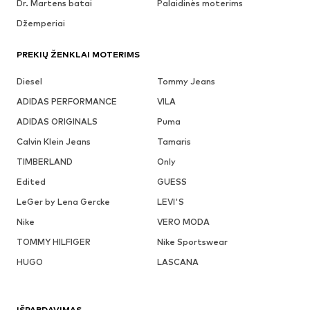
Dr. Martens batai
Palaidinės moterims
Džemperiai
PREKIŲ ŽENKLAI MOTERIMS
Diesel
Tommy Jeans
ADIDAS PERFORMANCE
VILA
ADIDAS ORIGINALS
Puma
Calvin Klein Jeans
Tamaris
TIMBERLAND
Only
Edited
GUESS
LeGer by Lena Gercke
LEVI'S
Nike
VERO MODA
TOMMY HILFIGER
Nike Sportswear
HUGO
LASCANA
IŠPARDAVIMAS