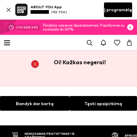
ABOUT YOU App
Į programėlę
(152 700)
Finalinis vasaros išpardavimas: Pasiūlymai su
21
H
58
M
39
S
nuolaida iki 60%
Oi! Kažkas negerai!
Bandyk dar kartą
Tęsti apsipirkimą
NEMOKAMAS PRISTATYMAS* IR
APMOKĖ