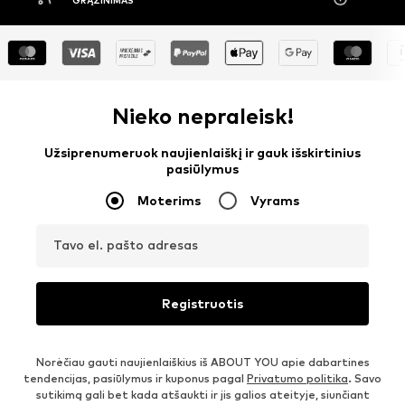
GRĄŽINIMAS
Nieko nepraleisk!
Užsiprenumeruok naujienlaiškį ir gauk išskirtinius
pasiūlymus
Moterims
Vyrams
Tavo el. pašto adresas
Registruotis
Norėčiau gauti naujienlaiškius iš ABOUT YOU apie dabartines
tendencijas, pasiūlymus ir kuponus pagal
Privatumo politika
. Savo
sutikimą gali bet kada atšaukti ir jis galios ateityje, siunčiant