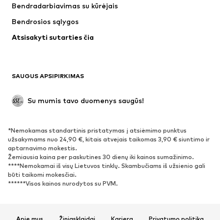
Bendradarbiavimas su kūrėjais
Striukės
Megztiniai ir megzti drabužiai
Bendrosios sąlygos
Apatiniai
Palaidinės ir tunikos
Atsisakyti sutarties čia
Paltai
Sijonai
Maudymosi drabužiai
Džemperiai
Švarkai
Kombinezonai
SAUGUS APSIPIRKIMAS
Dideli dydžiai
Drabužiai nėščiosioms
Proginiai
Išskirtiniai
Su mumis tavo duomenys saugūs!
Antrinis panaudojimas
*Nemokamas standartinis pristatymas į atsiėmimo punktus
BATAI
užsakymams nuo 24,90 €, kitais atvejais taikomas 3,90 € siuntimo ir
aptarnavimo mokestis.
Naujienos
Šiuo metu paklausu
Žemiausia kaina per paskutines 30 dienų iki kainos sumažinimo.
****Nemokamai iš visų Lietuvos tinklų. Skambučiams iš užsienio gali
Sportbačiai
Aulinukai
būti taikomi mokesčiai.
Batai su kulniukais
Auliniai batai
******Visos kainos nurodytos su PVM.
Basutės ir šlepetės
Bateliai
Sportiniai batai
Balerinos
Apie mus
Žiniasklaidai
Karjera
Privatumo politika