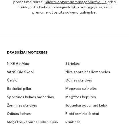
pranešimą adresu
klientuaptarnavimas@aboutyou.lt
arba
naudojantis kiekvieno naujienlaiškio pabaigoje esančia
prenumeratos atsisakymo galimybe.
DRABUŽIAI MOTERIMS
NIKE Air Max
Striukės
VANS Old Skool
Nike sportinės liemenėlės
Čelsiai
Odinės striukės
Šalikėliai pilka
Megztos suknelės
Sportinės kelnės moterims
Megztos kepurės
Žieminės striukės
Ilgaauliai batai virš kelių
Odinės kelnės
Platforminiai batai
Megztos kepurės Calvin Klein
Rankinės