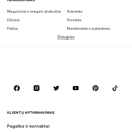
Megztiniai ir megzti drabužiai
Suknelės
Džinsai
Striukės
Paltai
Marškinėliai ir palaidinės
Daugiau
Kelnės
Apatiniai
Sijonai
Palaidinės ir tunikos
Džemperiai
Švarkai
Maudymosi drabužiai
Kombinezonai
Dideli dydžiai
Drabužiai nėščiosioms
Batai
Sportas
Aksesuarai
Premium
DRABUŽIAI
KLIENTŲ APTARNAVIMAS
Naujienos
Šiuo metu paklausu
Suknelės
Džinsai
Pagalba ir kontaktai
Marškinėliai ir palaidinės
Kelnės