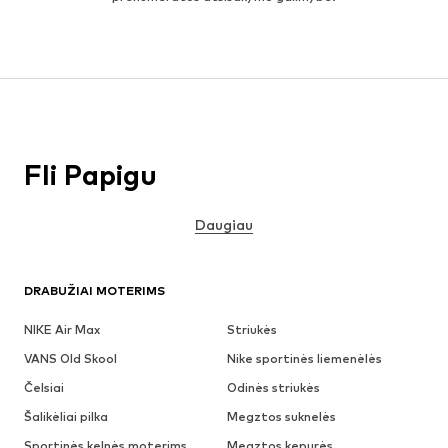
Fli Papigu
Daugiau
DRABUŽIAI MOTERIMS
NIKE Air Max
Striukės
VANS Old Skool
Nike sportinės liemenėlės
Čelsiai
Odinės striukės
Šalikėliai pilka
Megztos suknelės
Sportinės kelnės moterims
Megztos kepurės