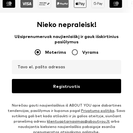
Nieko nepraleisk!
Užsiprenumeruok naujienlaiškį ir gauk išskirtinius
pasiūlymus
Moterims
Vyrams
Tavo el. pašto adresas
Registruotis
Norėčiau gauti naujienlaiškius iš ABOUT YOU apie dabartines
tendencijas, pasiūlymus ir kuponus pagal
Privatumo politika
. Savo
sutikimą gali bet kada atšaukti ir jis galios ateityje, siunčiant
pranešimą adresu
klientuaptarnavimas@aboutyou.lt
arba
naudojantis kiekvieno naujienlaiškio pabaigoje esančia
prenumeratos atsisakymo galimybe.