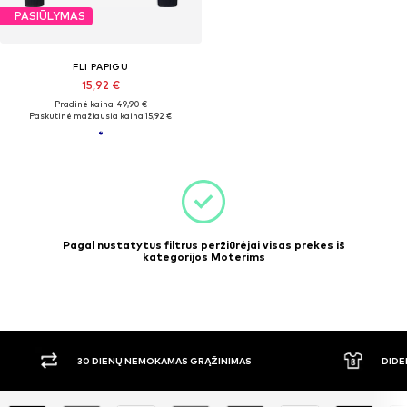
PASIŪLYMAS
FLI PAPIGU
15,92 €
Pradinė kaina: 49,90 €
Paskutinė mažiausia kaina:
15,92 €
Pagal nustatytus filtrus peržiūrėjai visas prekes iš
kategorijos Moterims
30 DIENŲ NEMOKAMAS GRĄŽINIMAS
DIDE