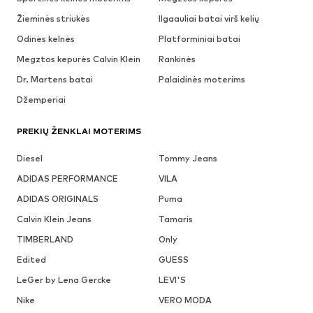
Žieminės striukės
Ilgaauliai batai virš kelių
Odinės kelnės
Platforminiai batai
Megztos kepurės Calvin Klein
Rankinės
Dr. Martens batai
Palaidinės moterims
Džemperiai
PREKIŲ ŽENKLAI MOTERIMS
Diesel
Tommy Jeans
ADIDAS PERFORMANCE
VILA
ADIDAS ORIGINALS
Puma
Calvin Klein Jeans
Tamaris
TIMBERLAND
Only
Edited
GUESS
LeGer by Lena Gercke
LEVI'S
Nike
VERO MODA