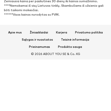
Žemiausia kaina per paskutines 30 dienų iki kainos sumažinimo.
****Nemokamai iš visų Lietuvos tinklų. Skambučiams iš užsienio gali
Sportbačiai
Aulinukai
būti taikomi mokesčiai.
Batai su kulniukais
Auliniai batai
******Visos kainos nurodytos su PVM.
Basutės ir šlepetės
Bateliai
Sportiniai batai
Balerinos
Apie mus
Žiniasklaidai
Karjera
Privatumo politika
Įsispiriami bateliai
Šlepetės
Sąlygos ir nuostatos
Teisinė informacija
Išskirtiniai
Prieinamumas
Produkto sauga
SPORTAS
© 2026 ABOUT YOU SE & Co. KG
Sportiniai drabužiai
Sporto šakos
Sportiniai batai
Sportinės kuprinės ir krepšiai
Aksesuarai sportui
AKSESUARAI
Naujienos
Kuprinės ir rankinės
Juvelyriniai dirbiniai
Šalikai ir šaliai