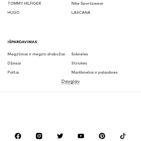
TOMMY HILFIGER
Nike Sportswear
HUGO
LASCANA
IŠPARDAVIMAS
Megztiniai ir megzti drabužiai
Suknelės
Džinsai
Striukės
Paltai
Marškinėliai ir palaidinės
Daugiau
Kelnės
Apatiniai
Sijonai
Palaidinės ir tunikos
Džemperiai
Švarkai
Maudymosi drabužiai
Kombinezonai
Dideli dydžiai
Drabužiai nėščiosioms
Batai
Sportas
Aksesuarai
Premium