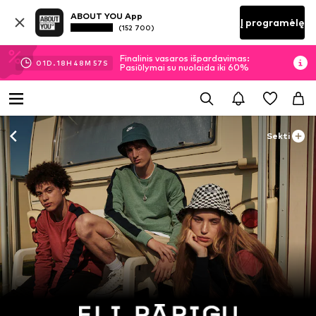
ABOUT YOU App
Į programėlę
(152 700)
Finalinis vasaros išpardavimas:
01
D.
18
H
48
M
57
S
Pasiūlymai su nuolaida iki 60%
Sekti