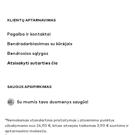
DRABUŽIAI
KLIENTŲ APTARNAVIMAS
Naujienos
Šiuo metu paklausu
Suknelės
Džinsai
Pagalba ir kontaktai
Marškinėliai ir palaidinės
Kelnės
Bendradarbiavimas su kūrėjais
Striukės
Megztiniai ir megzti drabužiai
Bendrosios sąlygos
Apatiniai
Palaidinės ir tunikos
Atsisakyti sutarties čia
Paltai
Sijonai
Maudymosi drabužiai
Džemperiai
Švarkai
Kombinezonai
SAUGUS APSIPIRKIMAS
Dideli dydžiai
Drabužiai nėščiosioms
Proginiai
Išskirtiniai
Su mumis tavo duomenys saugūs!
Antrinis panaudojimas
*Nemokamas standartinis pristatymas į atsiėmimo punktus
BATAI
užsakymams nuo 24,90 €, kitais atvejais taikomas 3,90 € siuntimo ir
aptarnavimo mokestis.
Naujienos
Šiuo metu paklausu